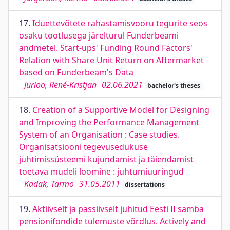
17.
Iduettevõtete rahastamisvooru tegurite seos
osaku tootlusega järelturul Funderbeami
andmetel. Start-ups' Funding Round Factors'
Relation with Share Unit Return on Aftermarket
based on Funderbeam's Data
Jüriöö, René-Kristjan
02.06.2021
bachelor's theses
18.
Creation of a Supportive Model for Designing
and Improving the Performance Management
System of an Organisation : Case studies.
Organisatsiooni tegevusedukuse
juhtimissüsteemi kujundamist ja täiendamist
toetava mudeli loomine : juhtumiuuringud
Kadak, Tarmo
31.05.2011
dissertations
19.
Aktiivselt ja passiivselt juhitud Eesti II samba
pensionifondide tulemuste võrdlus. Actively and