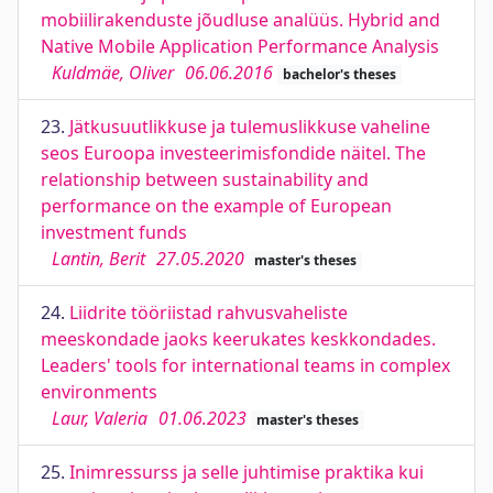
mobiilirakenduste jõudluse analüüs. Hybrid and
Native Mobile Application Performance Analysis
Kuldmäe, Oliver
06.06.2016
bachelor's theses
23.
Jätkusuutlikkuse ja tulemuslikkuse vaheline
seos Euroopa investeerimisfondide näitel. The
relationship between sustainability and
performance on the example of European
investment funds
Lantin, Berit
27.05.2020
master's theses
24.
Liidrite tööriistad rahvusvaheliste
meeskondade jaoks keerukates keskkondades.
Leaders' tools for international teams in complex
environments
Laur, Valeria
01.06.2023
master's theses
25.
Inimressurss ja selle juhtimise praktika kui