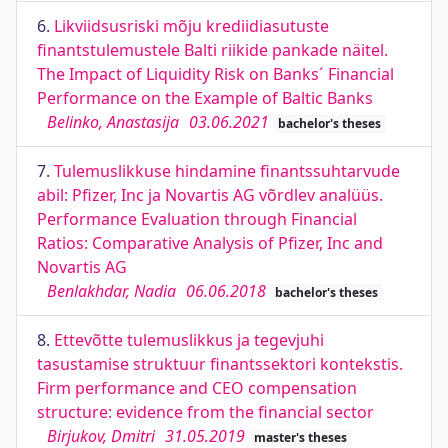
6.
Likviidsusriski mõju krediidiasutuste
finantstulemustele Balti riikide pankade näitel.
The Impact of Liquidity Risk on Banks´ Financial
Performance on the Example of Baltic Banks
Belinko, Anastasija
03.06.2021
bachelor's theses
7.
Tulemuslikkuse hindamine finantssuhtarvude
abil: Pfizer, Inc ja Novartis AG võrdlev analüüs.
Performance Evaluation through Financial
Ratios: Comparative Analysis of Pfizer, Inc and
Novartis AG
Benlakhdar, Nadia
06.06.2018
bachelor's theses
8.
Ettevõtte tulemuslikkus ja tegevjuhi
tasustamise struktuur finantssektori kontekstis.
Firm performance and CEO compensation
structure: evidence from the financial sector
Birjukov, Dmitri
31.05.2019
master's theses