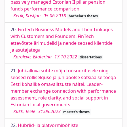
passively managed Estonian II pillar pension
funds performance comparison
Kerik, Kristjan
05.06.2018
bachelor's theses
20.
FinTech Business Models and Their Linkages
with Customers and Founders. FinTech
ettevõtete ärimudelid ja nende seosed klientide
ja asutajatega
Koroleva, Ekaterina
17.10.2022
dissertations
21.
Juhi-alluva suhte mõju töösooritusele ning
seosed rolliselguse ja juhipoolse sotsiaalse toega
Eesti kohalike omavalitsuste näitel. Leader-
member exchange connection with performance
assessment, role clarity, and social support in
Estonian local governments
Kukk, Teele
31.05.2023
master's theses
22.
Hübriid- ja platvormipõhiste