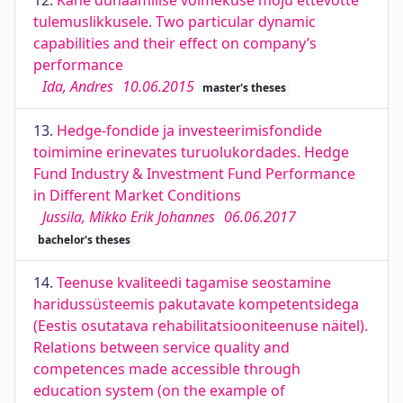
12.
Kahe dünaamilise võimekuse mõju ettevõtte
tulemuslikkusele. Two particular dynamic
capabilities and their effect on company’s
performance
Ida, Andres
10.06.2015
master's theses
13.
Hedge-fondide ja investeerimisfondide
toimimine erinevates turuolukordades. Hedge
Fund Industry & Investment Fund Performance
in Different Market Conditions
Jussila, Mikko Erik Johannes
06.06.2017
bachelor's theses
14.
Teenuse kvaliteedi tagamise seostamine
haridussüsteemis pakutavate kompetentsidega
(Eestis osutatava rehabilitatsiooniteenuse näitel).
Relations between service quality and
competences made accessible through
education system (on the example of