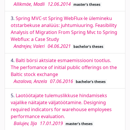
Allikmäe, Madli
12.06.2014
master's theses
3.
Spring MVC-st Spring WebFlux-le ülemineku
otstarbekuse analüüs: juhtumiuuring. Feasibility
Analysis of Migration From Spring Mvc to Spring
Webflux: a Case Study
Andrejev, Valeri
04.06.2021
bachelor's theses
4.
Balti börsi aktsiate esmaemissiooni tootlus.
The perfomance of initial public offerings on the
Baltic stock exchange
Avzalova, Anzela
07.06.2016
bachelor's theses
5.
Laotöötajate tulemuslikkuse hindamiseks
vajalike näitajate väljatöötamine. Designing
required indicators for warehouse employees
performance evaluation.
Balujev, Ilja
17.01.2019
master's theses