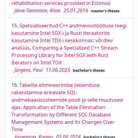
rehabilitation services provided in Estonia)
Järve-Tammiste, Riina
25.01.2016
master's theses
15.
Spetsialiseeritud C++ andmevootöötluse teegi
kasutamine Intel SGX-i ja Rusti iteraatorite
kasutamine Intel TDX-i keskkonnas: võrdlev
analüüs. Comparing a Specialized C++ Stream
Processing Library for Intel SGX with Rust
Iterators on Intel TDX
Jürgens, Paul
11.06.2025
bachelor's theses
16.
Tabelite elimineerimise teisenduse
rakendamine erinevate SQL-
andmebaasisüsteemide poolt ja selle muutused
ajas. Application of the Table Elimination
Transformation by Different SQL Database
Management Systems and its Changes Over
Time
Jürgenson, Karmo
05.06.2024
bachelor's theses