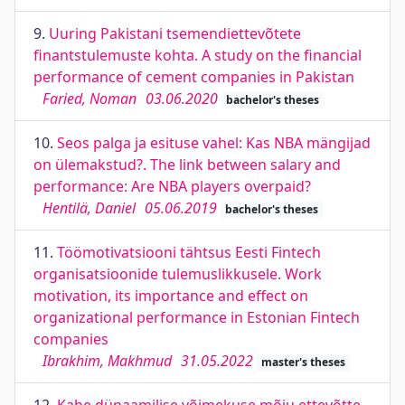
9.
Uuring Pakistani tsemendiettevõtete
finantstulemuste kohta. A study on the financial
performance of cement companies in Pakistan
Faried, Noman
03.06.2020
bachelor's theses
10.
Seos palga ja esituse vahel: Kas NBA mängijad
on ülemakstud?. The link between salary and
performance: Are NBA players overpaid?
Hentilä, Daniel
05.06.2019
bachelor's theses
11.
Töömotivatsiooni tähtsus Eesti Fintech
organisatsioonide tulemuslikkusele. Work
motivation, its importance and effect on
organizational performance in Estonian Fintech
companies
Ibrakhim, Makhmud
31.05.2022
master's theses