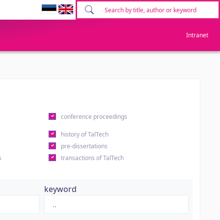
Intranet
conference proceedings
history of TalTech
pre-dissertations
s
transactions of TalTech
keyword