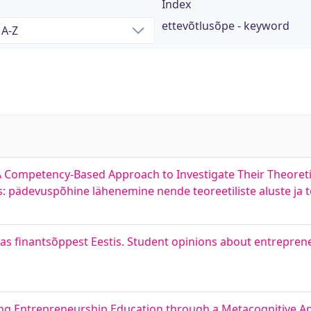
Index
ettevõtlusõpe - keyword
A Competency-Based Approach to Investigate Their Theoret
s: pädevuspõhine lähenemine nende teoreetiliste aluste ja
as finantsõppest Eestis. Student opinions about entrepren
g Entrepreneurship Education through a Metacognitive A