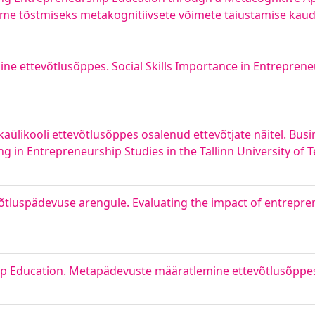
e tõstmiseks metakognitiivsete võimete täiustamise kau
mine ettevõtlusõppes. Social Skills Importance in Entrepren
kaülikooli ettevõtlusõppes osalenud ettevõtjate näitel. Busi
g in Entrepreneurship Studies in the Tallinn University of 
võtluspädevuse arengule. Evaluating the impact of entrepr
ip Education. Metapädevuste määratlemine ettevõtlusõppe