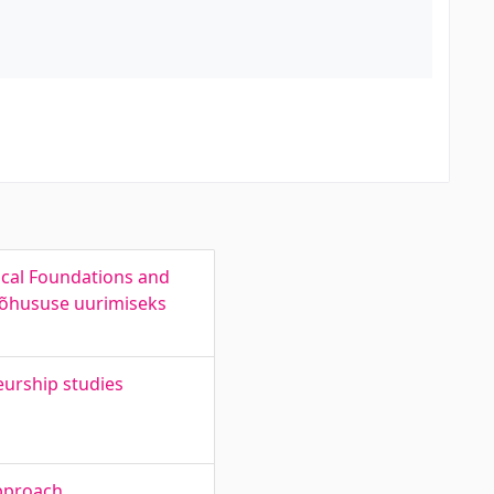
ical Foundations and
 tõhususe uurimiseks
eurship studies
pproach.