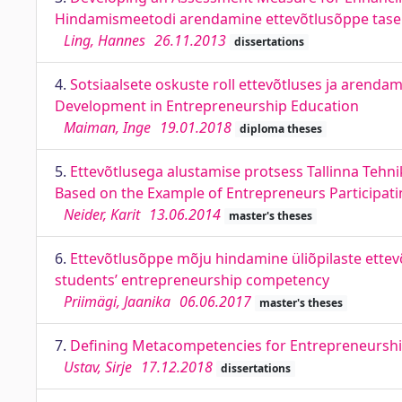
Hindamismeetodi arendamine ettevõtlusõppe tasem
Ling, Hannes
26.11.2013
dissertations
4.
Sotsiaalsete oskuste roll ettevõtluses ja arenda
Development in Entrepreneurship Education
Maiman, Inge
19.01.2018
diploma theses
5.
Ettevõtlusega alustamise protsess Tallinna Tehni
Based on the Example of Entrepreneurs Participatin
Neider, Karit
13.06.2014
master's theses
6.
Ettevõtlusõppe mõju hindamine üliõpilaste ette
students’ entrepreneurship competency
Priimägi, Jaanika
06.06.2017
master's theses
7.
Defining Metacompetencies for Entrepreneursh
Ustav, Sirje
17.12.2018
dissertations