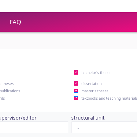
FAQ
s
bachelor's theses
a theses
dissertations
 publications
master's theses
rds
textbooks and teaching material
upervisor/editor
structural unit