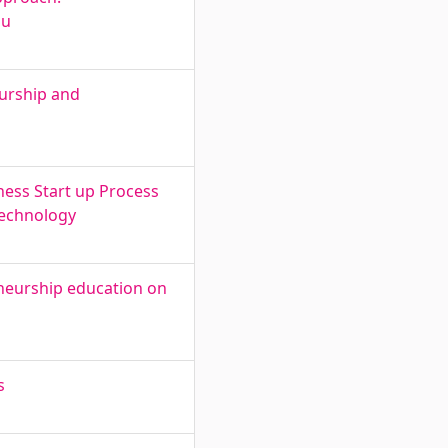
du
eurship and
ness Start up Process
Technology
eneurship education on
s