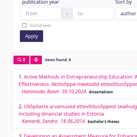
publication year
Sort by
-
find full texts
Apply
items found: 8
1.
Active Methods in Entrepreneurship Education: 
Effectiveness. Aktiivõppe meetodid ettevõtlusõppe
Hammoda, Basel
30.10.2024
dissertations
2.
Üliõpilaste arvamused ettevõtlusõppest sealhulg
including dinancial studies in Estonia
Kamarik, Sandra
18.06.2014
bachelor's theses
3.
Developing an Assessment Measure for Enhancin