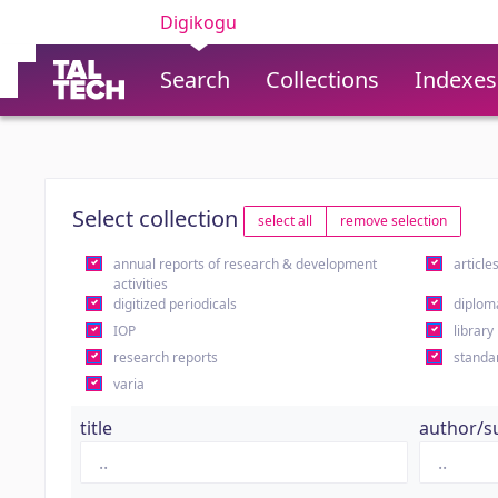
Digikogu
Search
Collections
Indexes
Select collection
select all
remove selection
annual reports of research & development
article
activities
digitized periodicals
diplom
IOP
library
research reports
standa
varia
title
author/s