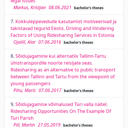
legal issues
Markus, Kristjan
08.06.2021
bachelor's theses
7.
Kokkuleppevedude kasutamist motiveerivad ja
takistavad tegurid Eestis. Driving and Hindering
Factors of Using Ridesharing Services in Estonia
Ojalill, Alar
07.06.2016
bachelor's theses
8.
Sõidujagamine kui alternatiiv Tallinn-Tartu
ühistranspordile noorte reisijate seas.
Ridesharing as an alternative to public transport
between Tallinn and Tartu from the viewpoint of
young passengers
Pihu, Maris
07.06.2017
bachelor's theses
9.
Sõidujagamise võimalused Türi valla näitel.
Ridesharing Opportunities On The Example Of
Türi Parish
Pill, Martin
27.05.2019
bachelor's theses