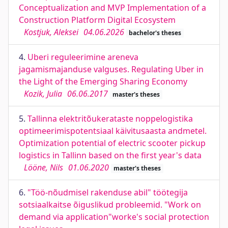
Conceptualization and MVP Implementation of a
Construction Platform Digital Ecosystem
Kostjuk, Aleksei
04.06.2026
bachelor's theses
4.
Uberi reguleerimine areneva
jagamismajanduse valguses. Regulating Uber in
the Light of the Emerging Sharing Economy
Kozik, Julia
06.06.2017
master's theses
5.
Tallinna elektritõukerataste noppelogistika
optimeerimispotentsiaal käivitusaasta andmetel.
Optimization potential of electric scooter pickup
logistics in Tallinn based on the first year's data
Lööne, Nils
01.06.2020
master's theses
6.
"Töö-nõudmisel rakenduse abil" töötegija
sotsiaalkaitse õiguslikud probleemid. "Work on
demand via application"worke's social protection