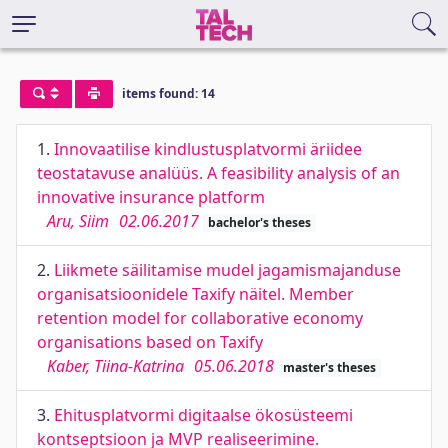
items found: 14
1.
Innovaatilise kindlustusplatvormi äriidee
teostatavuse analüüs. A feasibility analysis of an
innovative insurance platform
Aru, Siim
02.06.2017
bachelor's theses
2.
Liikmete säilitamise mudel jagamismajanduse
organisatsioonidele Taxify näitel. Member
retention model for collaborative economy
organisations based on Taxify
Kaber, Tiina-Katrina
05.06.2018
master's theses
3.
Ehitusplatvormi digitaalse ökosüsteemi
kontseptsioon ja MVP realiseerimine.