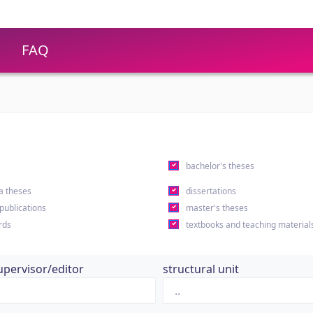
FAQ
s
bachelor's theses
a theses
dissertations
 publications
master's theses
rds
textbooks and teaching material
upervisor/editor
structural unit