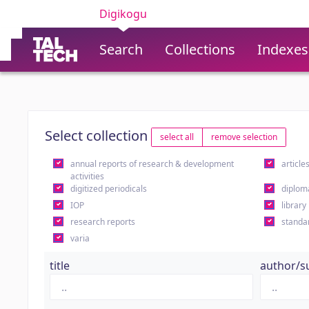
Digikogu
Search
Collections
Indexes
Select collection
select all
remove selection
annual reports of research & development
article
activities
digitized periodicals
diplom
IOP
library
research reports
standa
varia
title
author/s