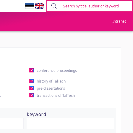
Intranet
conference proceedings
history of TalTech
pre-dissertations
s
transactions of TalTech
keyword