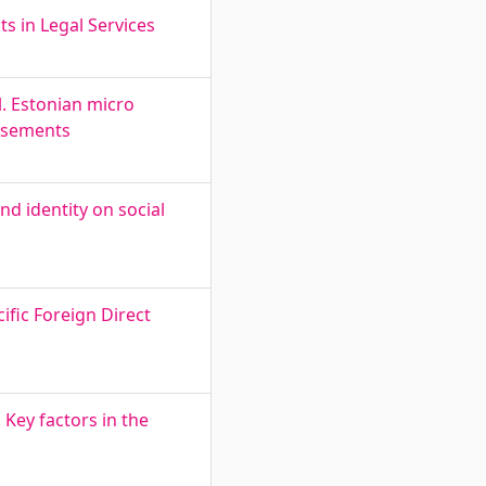
s in Legal Services
l. Estonian micro
tisements
d identity on social
cific Foreign Direct
Key factors in the