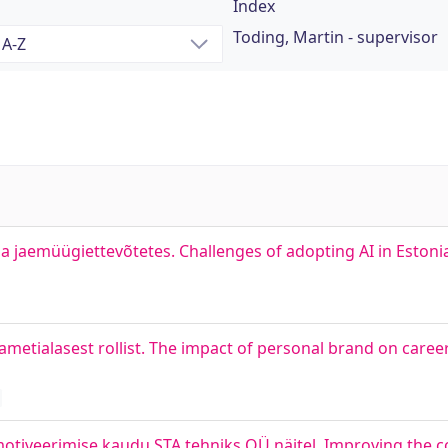
Index
Toding, Martin - supervisor
 ja jaemüügiettevõtetes. Challenges of adopting AI in Eston
ametialasest rollist. The impact of personal brand on care
otiveerimise kaudu STA tehniks OÜ näitel. Improving the c