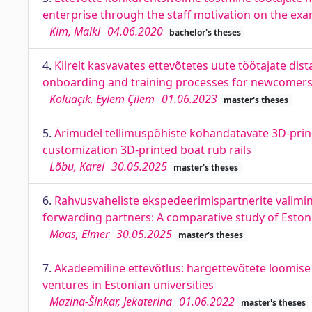
enterprise through the staff motivation on the ex
Kim, Maikl
04.06.2020
bachelor's theses
4.
Kiirelt kasvavates ettevõtetes uute töötajate dis
onboarding and training processes for newcomers i
Koluaçık, Eylem Çilem
01.06.2023
master's theses
5.
Ärimudel tellimuspõhiste kohandatavate 3D-prin
customization 3D-printed boat rub rails
Lõbu, Karel
30.05.2025
master's theses
6.
Rahvusvaheliste ekspedeerimispartnerite valimine
forwarding partners: A comparative study of Eston
Maas, Elmer
30.05.2025
master's theses
7.
Akadeemiline ettevõtlus: hargettevõtete loomise 
ventures in Estonian universities
Mazina-Šinkar, Jekaterina
01.06.2022
master's theses