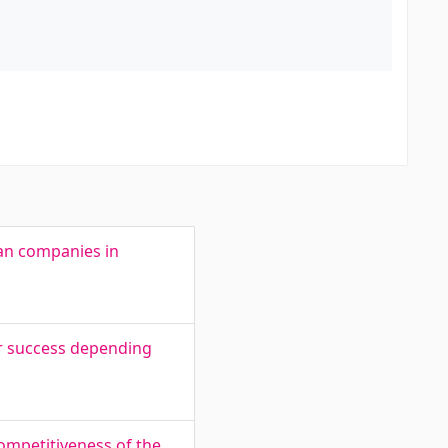
ian companies in
er success depending
ompetitiveness of the