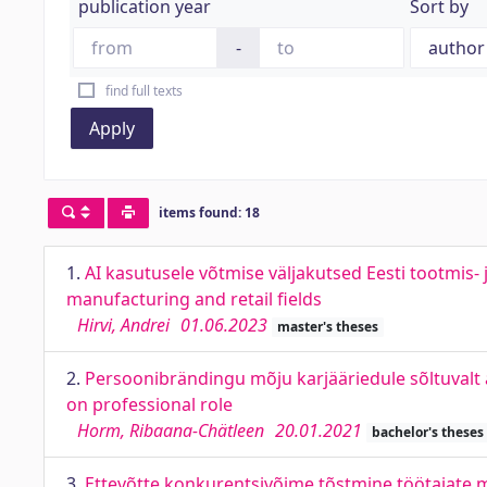
publication year
Sort by
-
find full texts
Apply
items found: 18
1.
AI kasutusele võtmise väljakutsed Eesti tootmis-
manufacturing and retail fields
Hirvi, Andrei
01.06.2023
master's theses
2.
Persoonibrändingu mõju karjääriedule sõltuvalt 
on professional role
Horm, Ribaana-Chätleen
20.01.2021
bachelor's theses
3.
Ettevõtte konkurentsivõime tõstmine töötajate m