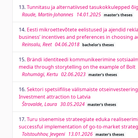
13.
Tunnitasu ja alternatiivsed tasukokkulepped õig
Raude, Martin-Johannes
14.01.2025
master's theses
14.
Eesti mikroettevõtete eelistused ja ajendid rek
business’ incentives and preferences in choosing 
Reinsalu, Reet
04.06.2018
bachelor's theses
15.
Brändi identiteedi kommunikeerimine sotsiaalme
media through storytelling on the example of Bolt
Rohumägi, Kertu
02.06.2023
master's theses
16.
Sektori spetsiifilise välismaiste otseinvesteerin
Investment attraction to Latvia
Štrovalde, Laura
30.05.2024
master's theses
17.
Turu sisenemise strateegiate eduka realiseerimi
successful implementation of go-to-market strateg
Tolstouhhov, Jevgeni
13.01.2026
master's theses