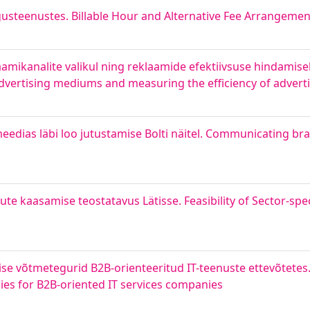
usteenustes. Billable Hour and Alternative Fee Arrangement
laamikanalite valikul ning reklaamide efektiivsuse hindamise
advertising mediums and measuring the efficiency of adver
edias läbi loo jutustamise Bolti näitel. Communicating bran
gute kaasamise teostatavus Lätisse. Feasibility of Sector-spe
se võtmetegurid B2B-orienteeritud IT-teenuste ettevõtetes. 
ies for B2B-oriented IT services companies