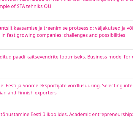
ample of STA tehniks OÜ
tantsilt kaasamise ja treenimise protsessid: väljakutsed ja 
n fast growing companies: challenges and possibilities
ditud paadi kaitsevendrite tootmiseks. Business model fo
: Eesti ja Soome eksportijate võrdlusuuring. Selecting inte
ian and Finnish exporters
tõhustamine Eesti ülikoolides. Academic entrepreneurship: F