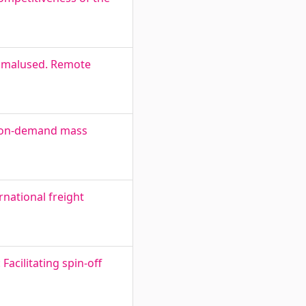
võimalused. Remote
r on-demand mass
rnational freight
acilitating spin-off