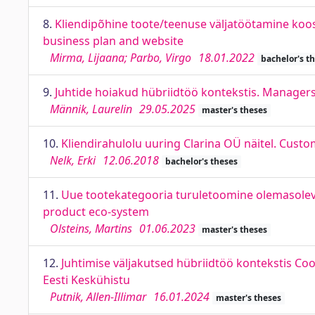
8.
Kliendipõhine toote/teenuse väljatöötamine koo
business plan and website
Mirma, Lijaana; Parbo, Virgo
18.01.2022
bachelor's t
9.
Juhtide hoiakud hübriidtöö kontekstis. Managers´
Männik, Laurelin
29.05.2025
master's theses
10.
Kliendirahulolu uuring Clarina OÜ näitel. Cust
Nelk, Erki
12.06.2018
bachelor's theses
11.
Uue tootekategooria turuletoomine olemasoleva
product eco-system
Olsteins, Martins
01.06.2023
master's theses
12.
Juhtimise väljakutsed hübriidtöö kontekstis Coo
Eesti Keskühistu
Putnik, Allen-Illimar
16.01.2024
master's theses