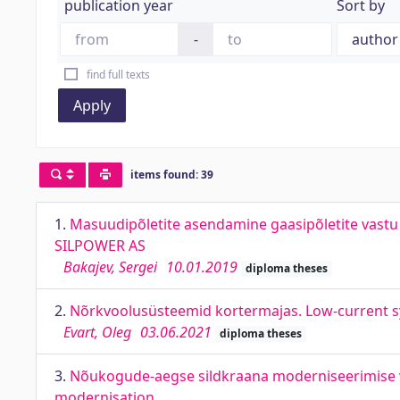
publication year
Sort by
-
find full texts
Apply
items found: 39
1.
Masuudipõletite asendamine gaasipõletite vastu 
SILPOWER AS
Bakajev, Sergei
10.01.2019
diploma theses
2.
Nõrkvoolusüsteemid kortermajas. Low-current s
Evart, Oleg
03.06.2021
diploma theses
3.
Nõukogude-aegse sildkraana moderniseerimise või
modernisation