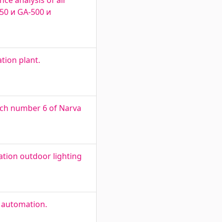
e analysis of air
50 и GA-500 и
tion plant.
ench number 6 of Narva
ation outdoor lighting
d automation.