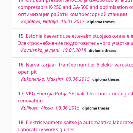
14.
Õhukompressorite K-250 ja GA-500 töö analüüs
compressors K-250 and GA-500 and optimisation o
оптимизация работы компрессорной станции
Kopõlova, Natalja
16.01.2017
diploma theses
15.
Estonia kaevanduse ettevalmistusjaoskonna elekt
Электроснабжение подготовительного участка 
Kovalenko, Jevgeni
19.01.2018
diploma theses
16.
Narva karjääri tranšee number 6 elektrivarustu
open pit
Kukonenko, Maksim
09.06.2015
diploma theses
17.
VKG Energia Põhja SEJ välisterritooriumi valg
renovation
Kulikova, Alissa
09.06.2015
diploma theses
18.
Elektriseadmete kaitse ja automaatika laborato
Laboratory works guides