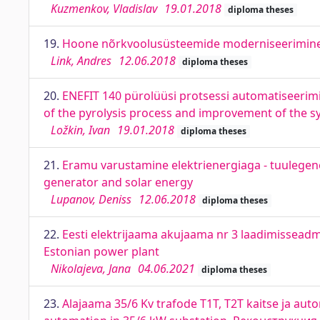
Kuzmenkov, Vladislav
19.01.2018
diploma theses
19.
Hoone nõrkvoolusüsteemide moderniseerimine.
Link, Andres
12.06.2018
diploma theses
20.
ENEFIT 140 pürolüüsi protsessi automatiseerim
of the pyrolysis process and improvement of the sys
Ložkin, Ivan
19.01.2018
diploma theses
21.
Eramu varustamine elektrienergiaga - tuulegen
generator and solar energy
Lupanov, Deniss
12.06.2018
diploma theses
22.
Eesti elektrijaama akujaama nr 3 laadimisseadm
Estonian power plant
Nikolajeva, Jana
04.06.2021
diploma theses
23.
Alajaama 35/6 Kv trafode T1T, T2T kaitse ja au