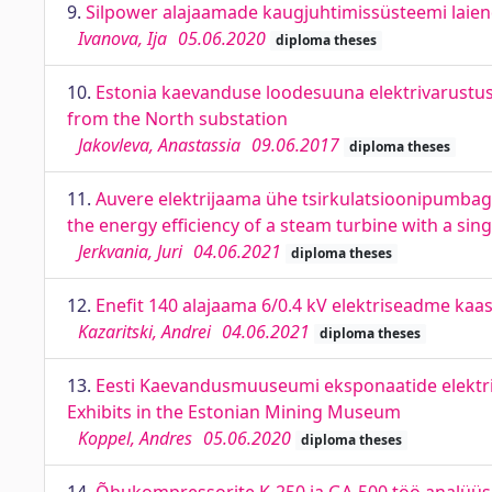
9.
Silpower alajaamade kaugjuhtimissüsteemi laien
Ivanova, Ija
05.06.2020
diploma theses
10.
Estonia kaevanduse loodesuuna elektrivarustus P
from the North substation
Jakovleva, Anastassia
09.06.2017
diploma theses
11.
Auvere elektrijaama ühe tsirkulatsioonipumbag
the energy efficiency of a steam turbine with a si
Jerkvania, Juri
04.06.2021
diploma theses
12.
Enefit 140 alajaama 6/0.4 kV elektriseadme kaas
Kazaritski, Andrei
04.06.2021
diploma theses
13.
Eesti Kaevandusmuuseumi eksponaatide elektris
Exhibits in the Estonian Mining Museum
Koppel, Andres
05.06.2020
diploma theses