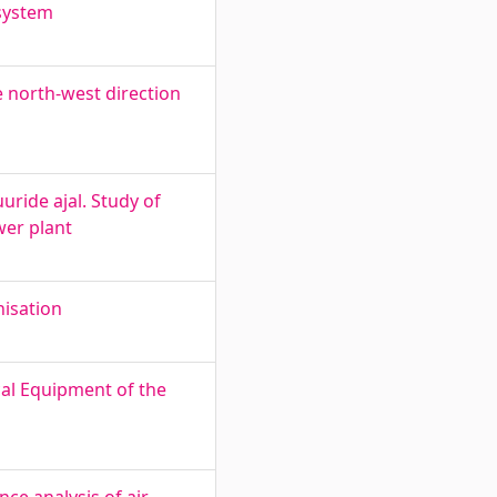
system
e north-west direction
ride ajal. Study of
wer plant
nisation
al Equipment of the