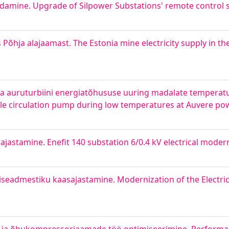
damine. Upgrade of Silpower Substations' remote control 
õhja alajaamast. The Estonia mine electricity supply in th
a auruturbiini energiatõhususe uuring madalate temperatuu
ngle circulation pump during low temperatures at Auvere po
ajastamine. Enefit 140 substation 6/0.4 kV electrical moder
eadmestiku kaasajastamine. Modernization of the Electric