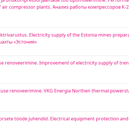
 ja õhukompressorjaamade töö optimiseerimine. Performanc
f air compressor plants. Анализ работы компрессоров К-2
rivarustus. Electricity supply of the Estonia mines prepara
шахты «Эстония»
se renoveerimine. Improvement of electricity supply of tr
ustuse renoveerimine. VKG Energia Northen thermal powerst
orsete tööde juhendid. Electrical equipment protection an