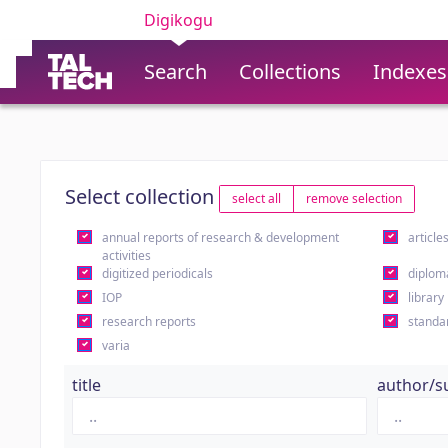
Digikogu
Search
Collections
Indexes
Select collection
select all
remove selection
annual reports of research & development
article
activities
digitized periodicals
diplom
IOP
library
research reports
standa
varia
title
author/s