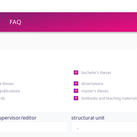
FAQ
s
bachelor's theses
a theses
dissertations
 publications
master's theses
rds
textbooks and teaching material
upervisor/editor
structural unit