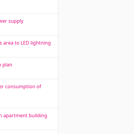
wer supply
 area to LED lightning
n plan
wer consumption of
an apartment building