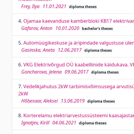
Frey, Ilya
11.01.2021
diploma theses
4.
Ojamaa kaevanduse kamberbloki KB17 elektriva
Gafarov, Anton
10.01.2020
bachelor's theses
5.
Automüügikeskuse ja äripindade valgustuse ülem
Gasinska, Aneta
12.06.2017
diploma theses
6.
VKG Elektrivõrgud OÜ kaabelliinide käidukava. 
Goncharova, Jelena
09.06.2017
diploma theses
7.
Vedelikjahutus 2kW tarbimisvõimsusega arvutisü
2kW
Hõbesaar, Aleksei
13.06.2019
diploma theses
8.
Korterelamu elektriarvestussüsteemi kaasajastam
Ignatjev, Kirill
04.06.2021
diploma theses