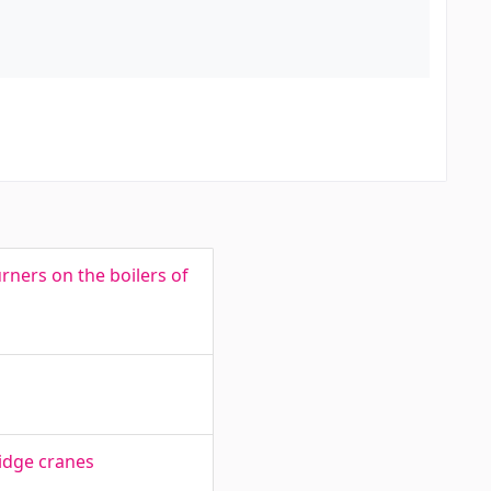
rners on the boilers of
ridge cranes