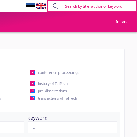
Intranet
conference proceedings
history of TalTech
pre-dissertations
s
transactions of TalTech
keyword