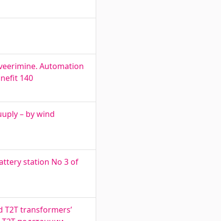
oveerimine. Automation
nefit 140
uuply – by wind
ttery station No 3 of
d T2T transformers’