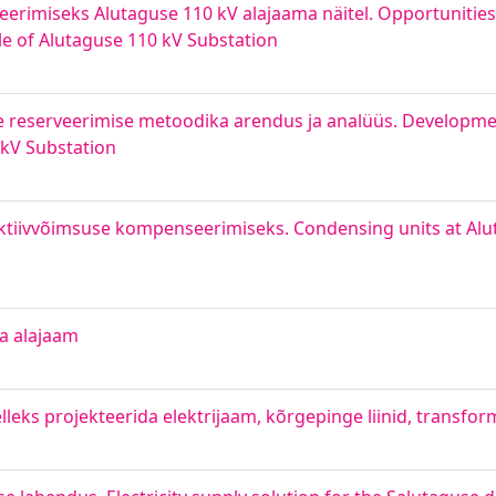
erimiseks Alutaguse 110 kV alajaama näitel. Opportunities
le of Alutaguse 110 kV Substation
 reserveerimise metoodika arendus ja analüüs. Developmen
 kV Substation
iivvõimsuse kompenseerimiseks. Condensing units at Alut
ja alajaam
leks projekteerida elektrijaam, kõrgepinge liinid, transfo