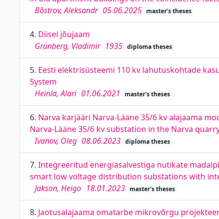
Bõstrov, Aleksandr
05.06.2025
master's theses
4.
Diisel jõujaam
Grünberg, Vladimir
1935
diploma theses
5.
Eesti elektrisüsteemi 110 kv lahutuskohtade kas
System
Heinla, Alari
01.06.2021
master's theses
6.
Narva karjääri Narva-Lääne 35/6 kv alajaama mo
Narva-Lääne 35/6 kv substation in the Narva quarr
Ivanov, Oleg
08.06.2023
diploma theses
7.
Integreeritud energiasalvestiga nutikate madalp
smart low voltage distribution substations with in
Jakson, Heigo
18.01.2023
master's theses
8.
Jaotusalajaama omatarbe mikrovõrgu projekteeri