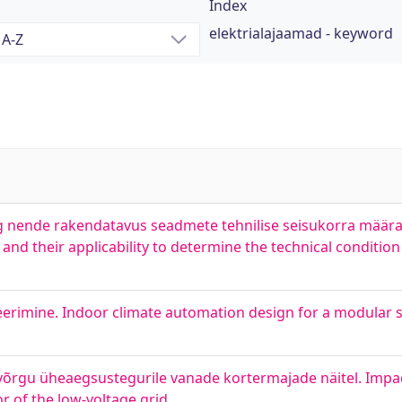
Index
elektrialajaamad - keyword
g nende rakendatavus seadmete tehnilise seisukorra määra
nd their applicability to determine the technical conditio
erimine. Indoor climate automation design for a modular 
gu üheaegsustegurile vanade kortermajade näitel. Impa
r of the low-voltage grid