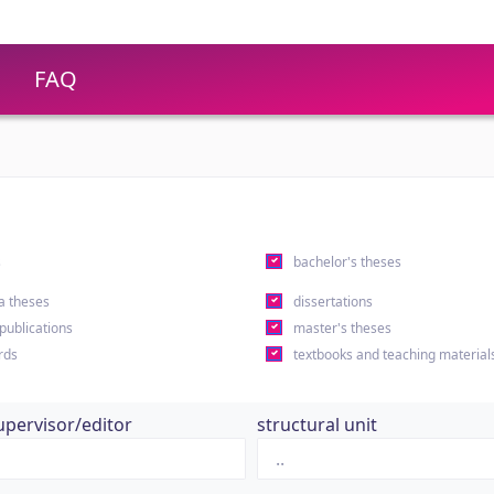
FAQ
s
bachelor's theses
a theses
dissertations
 publications
master's theses
rds
textbooks and teaching material
upervisor/editor
structural unit