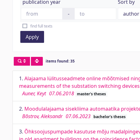
publication year
Sort by
-
find full texts
Apply
items found: 35
1.
Alajaama lülitusseadmete online mõõtmised nin
measurements of the substation switching devices a
Auner, Keyt
07.06.2018
master's theses
2.
Moodulalajaama sisekliima automaatika projekte
Bõstrov, Aleksandr
07.06.2023
bachelor's theses
3.
Õhksoojuspumpade kasutuse mõju madalpingevõr
in old apartment buildings on the coincidence facto