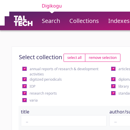
Digikogu
Search
Collections
Indexes
Select collection
select all
remove selection
annual reports of research & development
article
activities
digitized periodicals
diplom
IOP
library
research reports
standa
varia
title
author/s