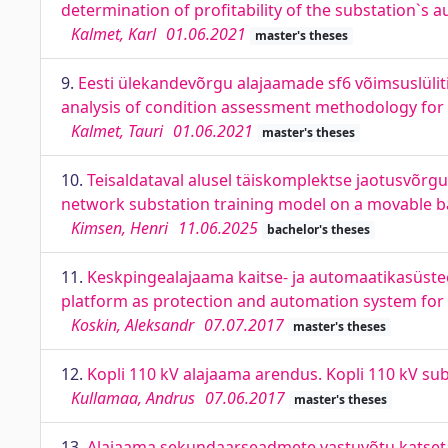
determination of profitability of the substation`s 
Kalmet, Karl
01.06.2021
master's theses
9.
Eesti ülekandevõrgu alajaamade sf6 võimsuslüli
analysis of condition assessment methodology for 
Kalmet, Tauri
01.06.2021
master's theses
10.
Teisaldataval alusel täiskomplektse jaotusvõrg
network substation training model on a movable b
Kimsen, Henri
11.06.2025
bachelor's theses
11.
Keskpingealajaama kaitse- ja automaatikasüstee
platform as protection and automation system fo
Koskin, Aleksandr
07.07.2017
master's theses
12.
Kopli 110 kV alajaama arendus. Kopli 110 kV s
Kullamaa, Andrus
07.06.2017
master's theses
13.
Alajaama sekundaarseadmete vastuvõtu katseta