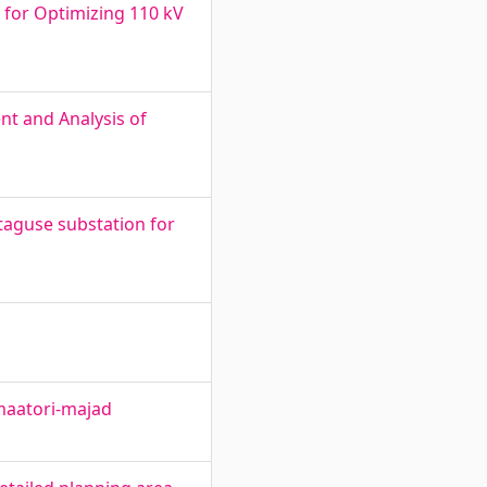
 for Optimizing 110 kV
t and Analysis of
aguse substation for
rmaatori-majad