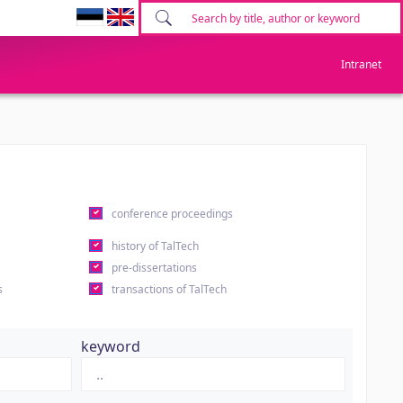
Intranet
conference proceedings
history of TalTech
pre-dissertations
s
transactions of TalTech
keyword