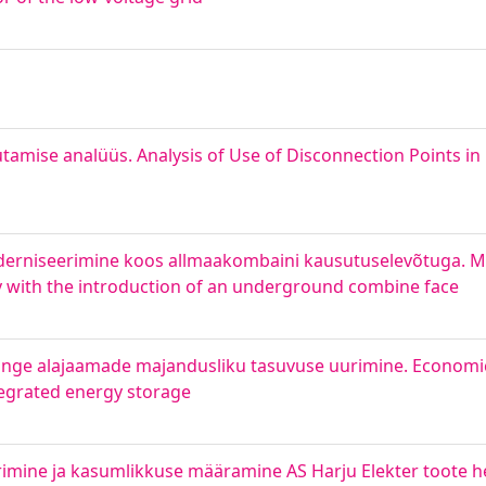
utamise analüüs. Analysis of Use of Disconnection Points i
derniseerimine koos allmaakombaini kausutuselevõtuga. M
y with the introduction of an underground combine face
inge alajaamade majandusliku tasuvuse uurimine. Economic f
tegrated energy storage
mine ja kasumlikkuse määramine AS Harju Elekter toote he