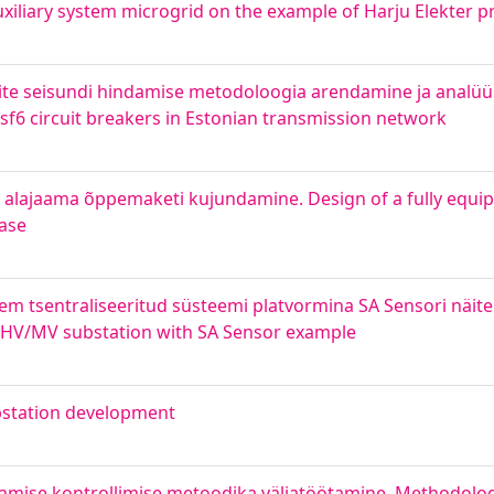
auxiliary system microgrid on the example of Harju Elekter p
tite seisundi hindamise metodoloogia arendamine ja analü
sf6 circuit breakers in Estonian transmission network
u alajaama õppemaketi kujundamine. Design of a fully equip
ase
m tsentraliseeritud süsteemi platvormina SA Sensori näitel
r HV/MV substation with SA Sensor example
ubstation development
mise kontrollimise metoodika väljatöötamine. Methodolog