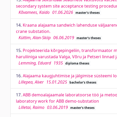
secondary system site acceptance testing procedu
Kõvamees, Kaido
01.06.2026
master's theses
14.
Kraana alajaama sandwich lahenduse väljaaren
crane substation.
Küttim, Alan-Skiip
06.06.2019
master's theses
15.
Projekteerida kõrgepingeliin, transformaator maj
haruliiniga varustada Valga, Võru ja Petseri linnad ja 
Lemming, Eduard
1935
diploma theses
16.
Alajaama kaugjuhtimise ja jälgimise süsteemi 
Lillepea, Alver
15.01.2025
bachelor's theses
17.
ABB demoalajaamale laboratoorse töö ja metood
laboratory work for ABB demo-substation
Lilletai, Raimo
03.06.2019
master's theses