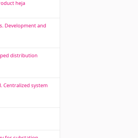
roduct heja
üs. Development and
ped distribution
. Centralized system
y for substation