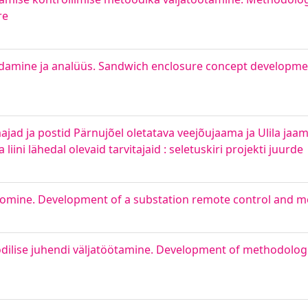
re
damine ja analüüs. Sandwich enclosure concept developmen
ad ja postid Pärnujõel oletatava veejõujaama ja Ulila jaama 
liini lähedal olevaid tarvitajaid : seletuskiri projekti juurde
loomine. Development of a substation remote control and 
ilise juhendi väljatöötamine. Development of methodologi