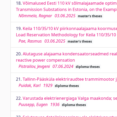
18.
Võimalused Eesti 110 kV sõlmalajaamade optime
Transmission Substations in Estonia, on the Examp
Nõmmela, Ragnar
03.06.2025
master's theses
19.
Keila 110/35/10 kV piirkonnaalajaama koormuse
Load Reservation Methodology for Keila 110/35/10
Pae, Rasmus
03.06.2025
master's theses
20.
Alutaguse alajaama kondensaatorseadmed reakt
reactive power compensation
Pistrailov, Jevgeni
07.06.2024
diploma theses
21.
Tallinn-Pääsküla elektriraudtee trammimootor 
Puidak, Karl
1929
diploma theses
22.
Varustada elektrienergiaga Valga maakonda; sel
Puusepp, Eugen
1936
diploma theses