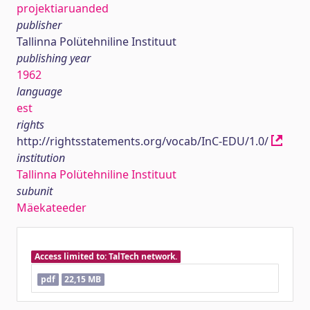
projektiaruanded
publisher
Tallinna Polütehniline Instituut
publishing year
1962
language
est
rights
http://rightsstatements.org/vocab/InC-EDU/1.0/
institution
Tallinna Polütehniline Instituut
subunit
Mäekateeder
Access limited to: TalTech network.
pdf
22,15 MB