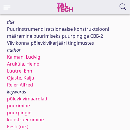
title
Puurinstrumendi ratsionaalse konstruktsiooni
määramine puurimiseks puurpingiga СВБ-2
Viivikonna põlevkivikarjääri tingimustes
author
Kalman, Ludvig
Aruküla, Heino
Lüütre, Enn
Ojaste, Kalju
Reier, Alfred
keywords
põlevkivimaardlad
puurimine
puurpingid
konstrueerimine
Eesti (riik)