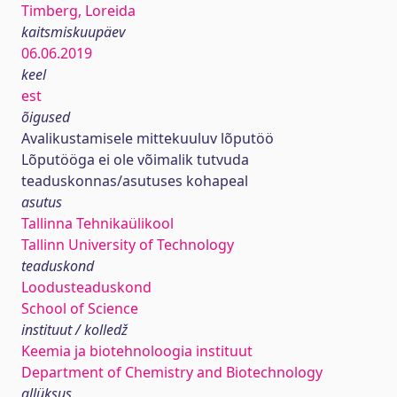
Timberg, Loreida
kaitsmiskuupäev
06.06.2019
keel
est
õigused
Avalikustamisele mittekuuluv lõputöö
Lõputööga ei ole võimalik tutvuda
teaduskonnas/asutuses kohapeal
asutus
Tallinna Tehnikaülikool
Tallinn University of Technology
teaduskond
Loodusteaduskond
School of Science
instituut / kolledž
Keemia ja biotehnoloogia instituut
Department of Chemistry and Biotechnology
allüksus