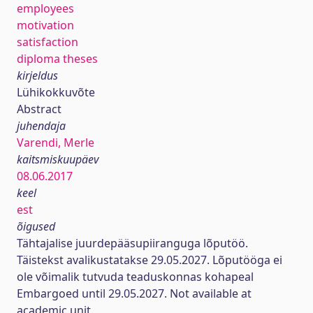
employees
motivation
satisfaction
diploma theses
kirjeldus
Lühikokkuvõte
Abstract
juhendaja
Varendi, Merle
kaitsmiskuupäev
08.06.2017
keel
est
õigused
Tähtajalise juurdepääsupiiranguga lõputöö.
Täistekst avalikustatakse 29.05.2027. Lõputööga ei
ole võimalik tutvuda teaduskonnas kohapeal
Embargoed until 29.05.2027. Not available at
academic unit.