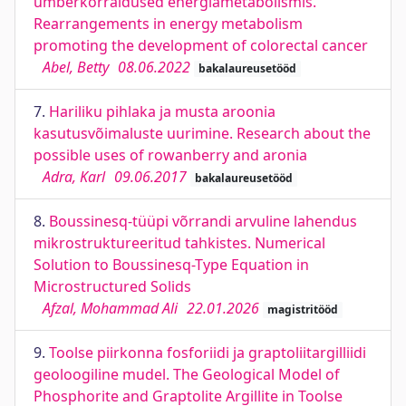
ümberkorraldused energiametabolismis.
Rearrangements in energy metabolism
promoting the development of colorectal cancer
Abel, Betty
08.06.2022
bakalaureusetööd
7.
Hariliku pihlaka ja musta aroonia
kasutusvõimaluste uurimine. Research about the
possible uses of rowanberry and aronia
Adra, Karl
09.06.2017
bakalaureusetööd
8.
Boussinesq-tüüpi võrrandi arvuline lahendus
mikrostruktureeritud tahkistes. Numerical
Solution to Boussinesq-Type Equation in
Microstructured Solids
Afzal, Mohammad Ali
22.01.2026
magistritööd
9.
Toolse piirkonna fosforiidi ja graptoliitargilliidi
geoloogiline mudel. The Geological Model of
Phosphorite and Graptolite Argillite in Toolse