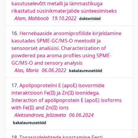
kasutuselevõtt metalli ja lämmastikuga
rikastatud süsinikmaterjalide sünteesimiseks
Alam, Mahboob
19.10.2022
doktoritööd
16.
Hernebaaside aroomiprofiilide kirjeldamine
kasutades SPME-GC/MS-O meetodit ja
sensoorset analüüsi. Characterization of
powdered pea aroma profiles using SPME-
GC/MS-O and sensory analysis
Alas, Maria
06.06.2022
bakalaureusetööd
17.
Apolipoproteiini E (apoE) isovormide
interaktsioon Fe(II) ja Zn(II) ioonidega.
Interaction of apolipoprotein E (apoE) isoforms
with Fe(II) and Zn(II) ions
Aleksandrova, Jelizaveta
06.06.2024
bakalaureusetööd
18.
Tagasisidelehtede koostamine Eesti