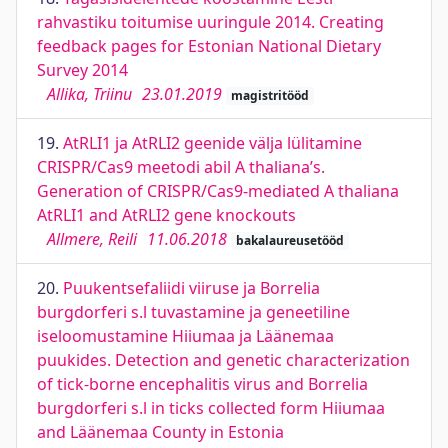
rahvastiku toitumise uuringule 2014. Creating
feedback pages for Estonian National Dietary
Survey 2014
Allika, Triinu
23.01.2019
magistritööd
19.
AtRLI1 ja AtRLI2 geenide välja lülitamine
CRISPR/Cas9 meetodi abil A thaliana’s.
Generation of CRISPR/Cas9-mediated A thaliana
AtRLI1 and AtRLI2 gene knockouts
Allmere, Reili
11.06.2018
bakalaureusetööd
20.
Puukentsefaliidi viiruse ja Borrelia
burgdorferi s.l tuvastamine ja geneetiline
iseloomustamine Hiiumaa ja Läänemaa
puukides. Detection and genetic characterization
of tick-borne encephalitis virus and Borrelia
burgdorferi s.l in ticks collected form Hiiumaa
and Läänemaa County in Estonia