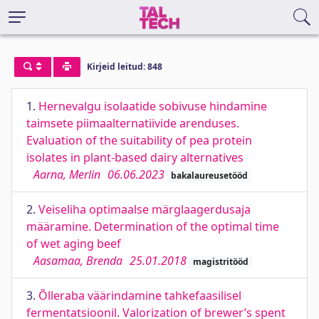
Kirjeid leitud: 848
1.
Hernevalgu isolaatide sobivuse hindamine
taimsete piimaalternatiivide arenduses.
Evaluation of the suitability of pea protein
isolates in plant-based dairy alternatives
Aarna, Merlin
06.06.2023
bakalaureusetööd
2.
Veiseliha optimaalse märglaagerdusaja
määramine. Determination of the optimal time
of wet aging beef
Aasamaa, Brenda
25.01.2018
magistritööd
3.
Õlleraba väärindamine tahkefaasilisel
fermentatsioonil. Valorization of brewer’s spent