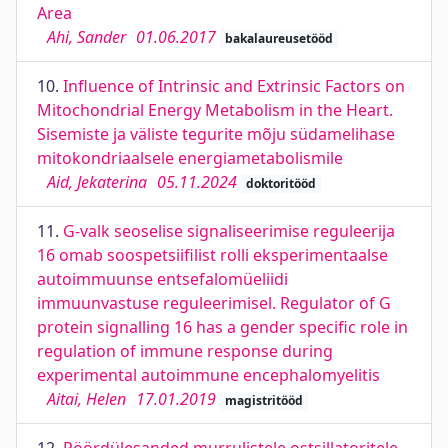
Area
Ahi, Sander
01.06.2017
bakalaureusetööd
10.
Influence of Intrinsic and Extrinsic Factors on
Mitochondrial Energy Metabolism in the Heart.
Sisemiste ja väliste tegurite mõju südamelihase
mitokondriaalsele energiametabolismile
Aid, Jekaterina
05.11.2024
doktoritööd
11.
G-valk seoselise signaliseerimise reguleerija
16 omab soospetsiifilist rolli eksperimentaalse
autoimmuunse entsefalomüeliidi
immuunvastuse reguleerimisel. Regulator of G
protein signalling 16 has a gender specific role in
regulation of immune response during
experimental autoimmune encephalomyelitis
Aitai, Helen
17.01.2019
magistritööd