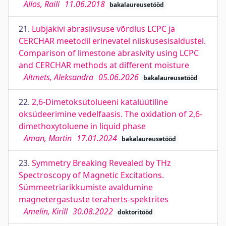
Allos, Raili
11.06.2018
bakalaureusetööd
21.
Lubjakivi abrasiivsuse võrdlus LCPC ja
CERCHAR meetodil erinevatel niiskusesisaldustel.
Comparison of limestone abrasivity using LCPC
and CERCHAR methods at different moisture
Altmets, Aleksandra
05.06.2026
bakalaureusetööd
22.
2,6-Dimetoksütolueeni katalüütiline
oksüdeerimine vedelfaasis. The oxidation of 2,6-
dimethoxytoluene in liquid phase
Aman, Martin
17.01.2024
bakalaureusetööd
23.
Symmetry Breaking Revealed by THz
Spectroscopy of Magnetic Excitations.
Sümmeetriarikkumiste avaldumine
magnetergastuste teraherts-spektrites
Amelin, Kirill
30.08.2022
doktoritööd