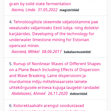
grain by solid state fermentation
Aasma, Linda
31.05.2022
magistritööd
4.
Tehnoloogiliste skeemide väljatöötamine pae
veealuseks väljamiseks Eesti lubja- ning dolokivi
karjäärides. Developing of the technology for
underwater limestone mining for Estonian
opencast mines
Aasrand, Mihkel
08.06.2017
bakalaureusetööd
5.
Runup of Nonlinear Waves of Different Shapes
on a Plane Beach Including Effects of Dispersion
and Wave Breaking. Laine dispersiooni ja
murdumise mõju mittelineaarsete lainete
uhtekõrgusele erineva kujuga laugetel randadel
Abdalazeez, Ahmed
26.11.2020
doktoritööd
6.
Kolorektaalvähi arengut soodustavad