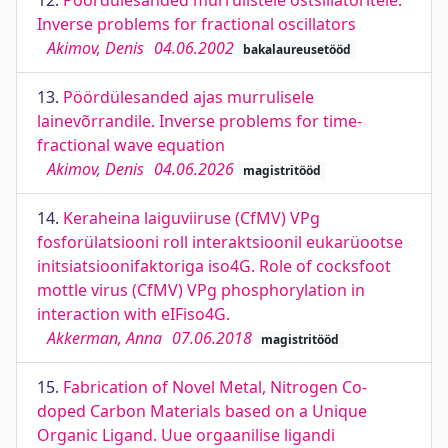
12.
Pöördülesanded murrulistele ostsillatoritele.
Inverse problems for fractional oscillators
Akimov, Denis
04.06.2002
bakalaureusetööd
13.
Pöördülesanded ajas murrulisele
lainevõrrandile. Inverse problems for time-
fractional wave equation
Akimov, Denis
04.06.2026
magistritööd
14.
Keraheina laiguviiruse (CfMV) VPg
fosforülatsiooni roll interaktsioonil eukarüootse
initsiatsioonifaktoriga iso4G. Role of cocksfoot
mottle virus (CfMV) VPg phosphorylation in
interaction with eIFiso4G.
Akkerman, Anna
07.06.2018
magistritööd
15.
Fabrication of Novel Metal, Nitrogen Co-
doped Carbon Materials based on a Unique
Organic Ligand. Uue orgaanilise ligandi