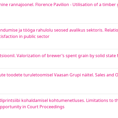
ne rannajoonel. Florence Pavilion - Utilisation of a timber 
endumise ja tööga rahulolu seosed avalikus sektoris. Rela
sfaction in public sector
sioonil. Valorization of brewer’s spent grain by solid state
te toodete turuletoomisel Vaasan Grupi näitel. Sales and 
iprintsiibi kohaldamisel kohtumenetluses. Limitations to t
Opportunity in Court Proceedings