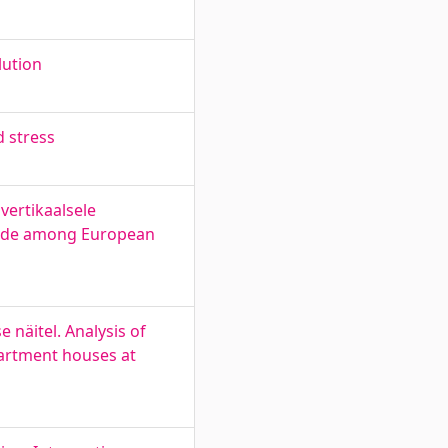
lution
d stress
vertikaalsele
 trade among European
 näitel. Analysis of
partment houses at