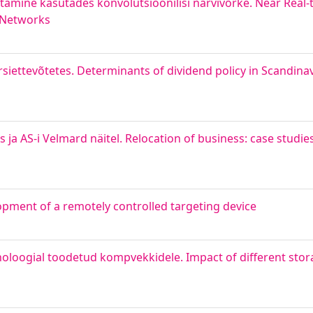
tamine kasutades konvolutsioonilisi närvivõrke. Near Real-
 Networks
siettevõtetes. Determinants of dividend policy in Scandinavi
ja AS-i Velmard näitel. Relocation of business: case studie
ment of a remotely controlled targeting device
noloogial toodetud kompvekkidele. Impact of different stor