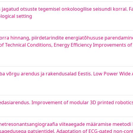
jagatud otsuste tegemisel onkoloogilise seisundi korral. F
logical setting
sukorra hinnang, piirdetarindite energiatõhususe parendamin
 of Technical Conditions, Energy Efficiency Improvements o
n
aba võrgu arendus ja rakendusalad Eestis. Low Power Wide
edasiarendus. Improvement of modular 3D printed robotics
gnetresonantsangiograafia viiteaegade määramise meetod
lsisagedusega patsientidel. Adaptation of ECG-gated non-c