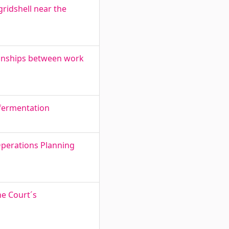
gridshell near the
tionships between work
 fermentation
Operations Planning
he Court´s