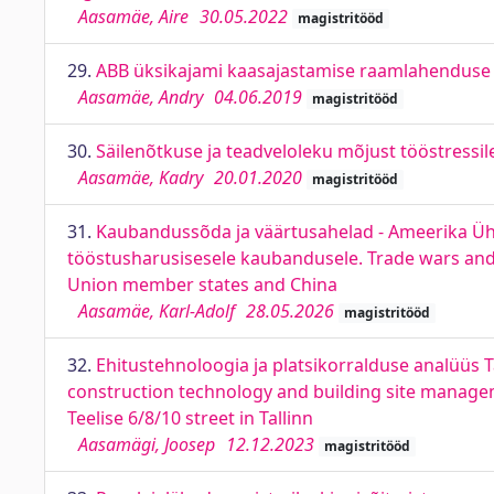
Aasamäe, Aire
30.05.2022
magistritööd
29.
ABB üksikajami kaasajastamise raamlahenduse a
Aasamäe, Andry
04.06.2019
magistritööd
30.
Säilenõtkuse ja teadveloleku mõjust tööstressil
Aasamäe, Kadry
20.01.2020
magistritööd
31.
Kaubandussõda ja väärtusahelad - Ameerika Ühend
tööstusharusisesele kaubandusele. Trade wars and v
Union member states and China
Aasamäe, Karl-Adolf
28.05.2026
magistritööd
32.
Ehitustehnoloogia ja platsikorralduse analüüs Ta
construction technology and building site managem
Teelise 6/8/10 street in Tallinn
Aasamägi, Joosep
12.12.2023
magistritööd