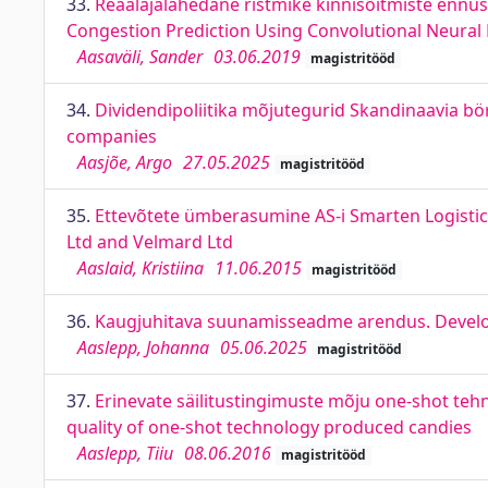
33.
Reaalajalähedane ristmike kinnisõitmiste ennus
Congestion Prediction Using Convolutional Neural
Aasaväli, Sander
03.06.2019
magistritööd
34.
Dividendipoliitika mõjutegurid Skandinaavia bör
companies
Aasjõe, Argo
27.05.2025
magistritööd
35.
Ettevõtete ümberasumine AS-i Smarten Logistics 
Ltd and Velmard Ltd
Aaslaid, Kristiina
11.06.2015
magistritööd
36.
Kaugjuhitava suunamisseadme arendus. Develop
Aaslepp, Johanna
05.06.2025
magistritööd
37.
Erinevate säilitustingimuste mõju one-shot teh
quality of one-shot technology produced candies
Aaslepp, Tiiu
08.06.2016
magistritööd