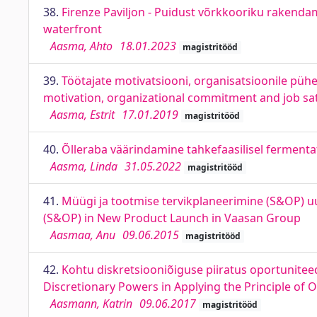
38.
Firenze Paviljon - Puidust võrkkooriku rakendami
waterfront
Aasma, Ahto
18.01.2023
magistritööd
39.
Töötajate motivatsiooni, organisatsioonile püh
motivation, organizational commitment and job sati
Aasma, Estrit
17.01.2019
magistritööd
40.
Õlleraba väärindamine tahkefaasilisel fermentat
Aasma, Linda
31.05.2022
magistritööd
41.
Müügi ja tootmise tervikplaneerimine (S&OP) uu
(S&OP) in New Product Launch in Vaasan Group
Aasmaa, Anu
09.06.2015
magistritööd
42.
Kohtu diskretsiooniõiguse piiratus oportuniteed
Discretionary Powers in Applying the Principle of 
Aasmann, Katrin
09.06.2017
magistritööd