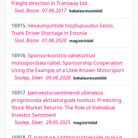
freight direction in Transway Ltd
Sool, Bosse
07.06.2017
bakalaureusetööd
16915.
Veoautojuhtide tööjõupuudus Eestis.
Truck Driver Shortage in Estonia
Sool, Bosse
01.06.2020
magistritööd
16916.
Sponsorkoostöö vähetuntud
motospordiala näitel. Sponsorship Cooperation
Using the Example of a Little-Known Motorsport
Soolep, Silver
09.06.2020
bakalaureusetööd
16917.
Jaeinvestorsentimendi võimekus
prognoosida aktsiaturgude tootlusi. Predicting
Stock Market Returns: The Role of Individual
Investor Sentiment
Soolep, Silver
29.05.2025
magistritööd
16918.
IT arenduse juhtimisprotsesside analüüs