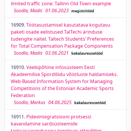
limited traffic zone: Tallinn Old Town example
Soodla, Madis
01.06.2023
magistritööd
16909.
Töötasustamisel kasutatava kogutasu
paketi osade eelistused TalTechi ärinduse
tudengite näitel. Taltech Students’ Preferences
for Total Compensation Package Components
Soodla, Madis
03.06.2021
bakalaureusetööd
16910.
Veebipõhine infosüsteem Eesti
Akadeemilise Spordiliidu võistluste haldamiseks.
Web-Based Information System for Managing
Competitions of the Estonian Academic Sports
Federation
Soodla, Markus
04.06.2025
bakalaureusetööd
16911.
Pidevintegratsiooni protsessi
kavandamine sardsüsteemide
tarkvaraarendusega tegelevas ettevõttes.