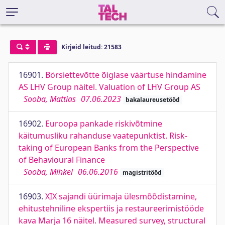
Kirjeid leitud: 21583
16901.
Börsiettevõtte õiglase väärtuse hindamine
AS LHV Group näitel. Valuation of LHV Group AS
Sooba, Mattias
07.06.2023
bakalaureusetööd
16902.
Euroopa pankade riskivõtmine
käitumusliku rahanduse vaatepunktist. Risk-
taking of European Banks from the Perspective
of Behavioural Finance
Sooba, Mihkel
06.06.2016
magistritööd
16903.
XIX sajandi üürimaja ülesmõõdistamine,
ehitustehniline ekspertiis ja restaureerimistööde
kava Marja 16 näitel. Measured survey, structural