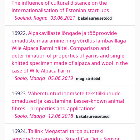
The influence of cultural distance on the
internationalisation of Estonian start-ups
Soolind, Ragne
03.06.2021
bakalaureusetööd
16922.
Alpakavillaste lõngade ja tööproovide
omaduste määramine ning võrdlus lambavillaga
Wile Alpaca Farmi näitel. Comparison and
determination of properties of yarns and single
knitted specimen made of alpaca and wool in the
case of Wile Alpaca Farm
Soolo, Maarja
05.06.2019
magistritööd
16923.
Vähemtuntud loomsete tekstiilkiudude
omadused ja kasutamine. Lesser-known animal
fibres – properties and applications
Soolo, Maarja
12.06.2018
bakalaureusetööd
16924.
Tallink Megastari targa autoteki
sensorvõrgu arendus. Smart Car Deck Sensor