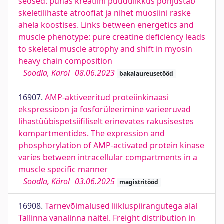
seosed: puhas kreatiini puudulikkus põhjustab
skeletilihaste atroofiat ja nihet müosiini raske
ahela koostises. Links between energetics and
muscle phenotype: pure creatine deficiency leads
to skeletal muscle atrophy and shift in myosin
heavy chain composition
Soodla, Kärol
08.06.2023
bakalaureusetööd
16907.
AMP-aktiveeritud proteiinkinaasi
ekspressioon ja fosforüleerimine varieeruvad
lihastüübispetsiifiliselt erinevates rakusisestes
kompartmentides. The expression and
phosphorylation of AMP-activated protein kinase
varies between intracellular compartments in a
muscle specific manner
Soodla, Kärol
03.06.2025
magistritööd
16908.
Tarnevōimalused liikluspiirangutega alal
Tallinna vanalinna näitel. Freight distribution in