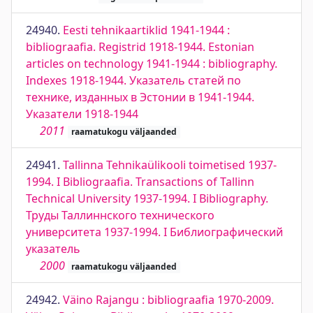
24940.
Eesti tehnikaartiklid 1941-1944 :
bibliograafia. Registrid 1918-1944. Estonian
articles on technology 1941-1944 : bibliography.
Indexes 1918-1944. Указатель статей по
технике, изданных в Эстонии в 1941-1944.
Указатели 1918-1944
2011
raamatukogu väljaanded
24941.
Tallinna Tehnikaülikooli toimetised 1937-
1994. I Bibliograafia. Transactions of Tallinn
Technical University 1937-1994. I Bibliography.
Труды Таллиннского технического
университета 1937-1994. I Библиографический
указатель
2000
raamatukogu väljaanded
24942.
Väino Rajangu : bibliograafia 1970-2009.