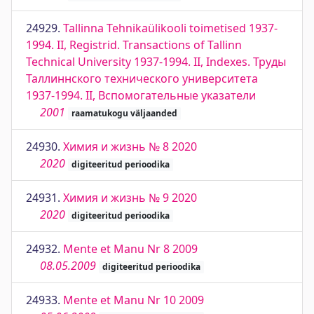
24929.
Tallinna Tehnikaülikooli toimetised 1937-
1994. II, Registrid. Transactions of Tallinn
Technical University 1937-1994. II, Indexes. Труды
Таллиннского технического университета
1937-1994. II, Вспомогательные указатели
2001
raamatukogu väljaanded
24930.
Химия и жизнь № 8 2020
2020
digiteeritud perioodika
24931.
Химия и жизнь № 9 2020
2020
digiteeritud perioodika
24932.
Mente et Manu Nr 8 2009
08.05.2009
digiteeritud perioodika
24933.
Mente et Manu Nr 10 2009