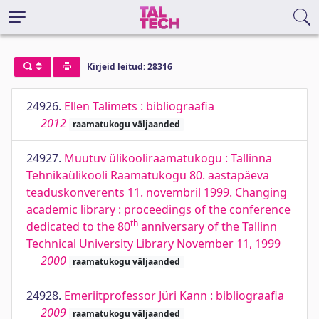
Kirjeid leitud: 28316
24926.
Ellen Talimets : bibliograafia
2012
raamatukogu väljaanded
24927.
Muutuv ülikooliraamatukogu : Tallinna
Tehnikaülikooli Raamatukogu 80. aastapäeva
teaduskonverents 11. novembril 1999. Changing
academic library : proceedings of the conference
th
dedicated to the 80
anniversary of the Tallinn
Technical University Library November 11, 1999
2000
raamatukogu väljaanded
24928.
Emeriitprofessor Jüri Kann : bibliograafia
2009
raamatukogu väljaanded