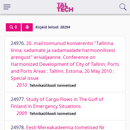
Kirjeid leitud: 28294
24976.
20. mail toimunud konverentsi "Tallinna
linna, sadamate ja sadamaalade harmoonilisest
arengust" eriväljaanne. Conference on
Harmonized Development of City of Tallinn, Ports
and Ports Areas : Tallinn, Estonia, 20 May 2010 :
Special issue
2010
Tehnikaülikooli toimetised
24977.
Study of Cargo Flows in The Gulf of
Finland in Emergency Situations
2009
Tehnikaülikooli toimetised
24978.
Eesti Mereakadeemia toimetised Nr