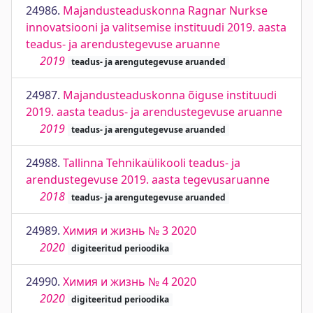
24986.
Majandusteaduskonna Ragnar Nurkse
innovatsiooni ja valitsemise instituudi 2019. aasta
teadus- ja arendustegevuse aruanne
2019
teadus- ja arengutegevuse aruanded
24987.
Majandusteaduskonna õiguse instituudi
2019. aasta teadus- ja arendustegevuse aruanne
2019
teadus- ja arengutegevuse aruanded
24988.
Tallinna Tehnikaülikooli teadus- ja
arendustegevuse 2019. aasta tegevusaruanne
2018
teadus- ja arengutegevuse aruanded
24989.
Химия и жизнь № 3 2020
2020
digiteeritud perioodika
24990.
Химия и жизнь № 4 2020
2020
digiteeritud perioodika