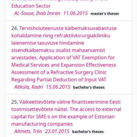
Education Sector
AL-Souse, Ihab Imran
11.06.2015
master's theses
24.
Tervishoiuteenuste käibemaksuvabastuse
kohaldamine ning refraktiivkirurgiakliiniku
laienemise tasuvuse hindamine
sisendkäibemaksu osalist mahaarvamist
arvestades. Application of VAT Exemption for
Medical Services and Expansion Effectiveness
Assessment of a Refractive Surgery Clinic
Regarding Partial Deduction of Input VAT
Altküla, Kadri
15.06.2015
bachelor's theses
25.
Väikeettevõtete väline finantseerimine Eesti
tootmisettevõtete näitel. The access to external
capital for SME-s on the example of Estonian
manufacturing companies
Altmets, Triin
23.01.2015
bachelor's theses