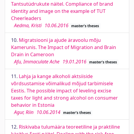
Tantsutüdrukute näitel. Compliance of brand
identity and image on the example of TUT
Cheerleaders
Aedma, Kristi
10.06.2016
master's theses
10.
Migratsiooni ja ajude äravoolu mõju
Kamerunis. The Impact of Migration and Brain
Drain in Cameroon
Afu, Immaculate Ache
19.01.2016
master's theses
11.
Lahja ja kange alkoholi aktsiiside
võrdsustamise võimalikud mõjud tarbimisele
Eestis. The possible impact of leveling excise
taxes for light and strong alcohol on consumer
behavior in Estonia
Agur, Riin
10.06.2014
master's theses
12.
Riskivaba tulumäära teoreetiline ja praktiline