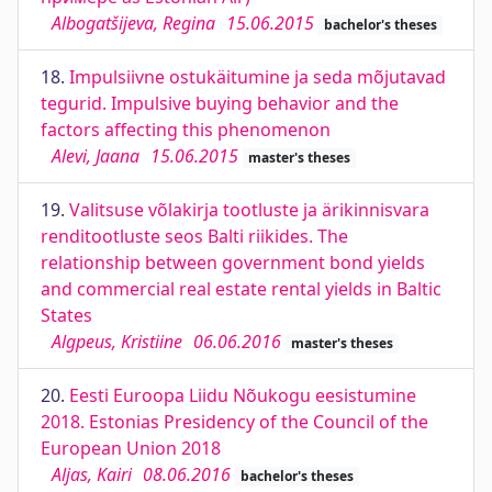
Albogatšijeva, Regina
15.06.2015
bachelor's theses
18.
Impulsiivne ostukäitumine ja seda mõjutavad
tegurid. Impulsive buying behavior and the
factors affecting this phenomenon
Alevi, Jaana
15.06.2015
master's theses
19.
Valitsuse võlakirja tootluste ja ärikinnisvara
renditootluste seos Balti riikides. The
relationship between government bond yields
and commercial real estate rental yields in Baltic
States
Algpeus, Kristiine
06.06.2016
master's theses
20.
Eesti Euroopa Liidu Nõukogu eesistumine
2018. Estonias Presidency of the Council of the
European Union 2018
Aljas, Kairi
08.06.2016
bachelor's theses