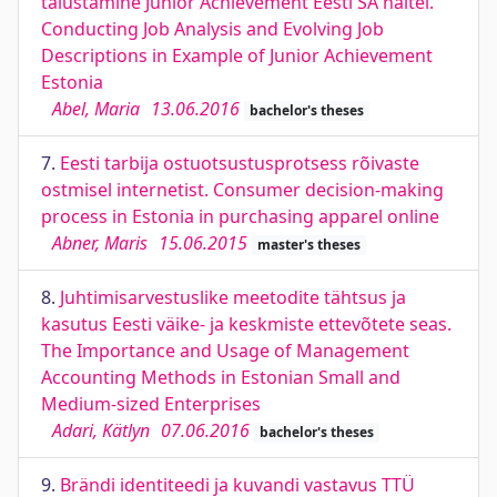
täiustamine Junior Achievement Eesti SA näitel.
Conducting Job Analysis and Evolving Job
Descriptions in Example of Junior Achievement
Estonia
Abel, Maria
13.06.2016
bachelor's theses
7.
Eesti tarbija ostuotsustusprotsess rõivaste
ostmisel internetist. Consumer decision-making
process in Estonia in purchasing apparel online
Abner, Maris
15.06.2015
master's theses
8.
Juhtimisarvestuslike meetodite tähtsus ja
kasutus Eesti väike- ja keskmiste ettevõtete seas.
The Importance and Usage of Management
Accounting Methods in Estonian Small and
Medium-sized Enterprises
Adari, Kätlyn
07.06.2016
bachelor's theses
9.
Brändi identiteedi ja kuvandi vastavus TTÜ