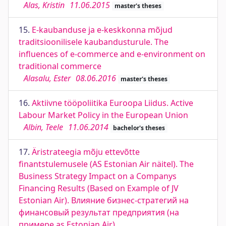
Alas, Kristin
11.06.2015
master's theses
15.
E-kaubanduse ja e-keskkonna mõjud
traditsioonilisele kaubandusturule. The
influences of e-commerce and e-environment on
traditional commerce
Alasalu, Ester
08.06.2016
master's theses
16.
Aktiivne tööpoliitika Euroopa Liidus. Active
Labour Market Policy in the European Union
Albin, Teele
11.06.2014
bachelor's theses
17.
Äristrateegia mõju ettevõtte
finantstulemusele (AS Estonian Air näitel). The
Business Strategy Impact on a Companys
Financing Results (Based on Example of JV
Estonian Air). Влияние бизнес-стратегий на
финансовый результат предприятия (на
примере as Estonian Air)