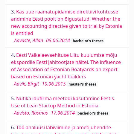
3.
Kas uue raamatupidamise direktiivi kohtusse
andmine Eesti poolt on õigustatud. Whether the
new accounting directive given to trial by Estonia
is entitled
Aavaste, Allan
05.06.2014
bachelor's theses
4.
Eesti Väikelaevaehituse Liitu kuulumise mõju
ekspordile Eesti jahitootjate näitel. The influence
of Association of Estonian Boatyards on export
based on Estonian yacht builders
Aavik, Birgit
10.06.2015
master's theses
5.
Nutika idufirma meetodi kasutamine Eestis.
Use of Lean Startup Method in Estonia
Aavisto, Rasmus
17.06.2014
bachelor's theses
6.
Töö analüüsi läbiviimine ja ametijuhendite