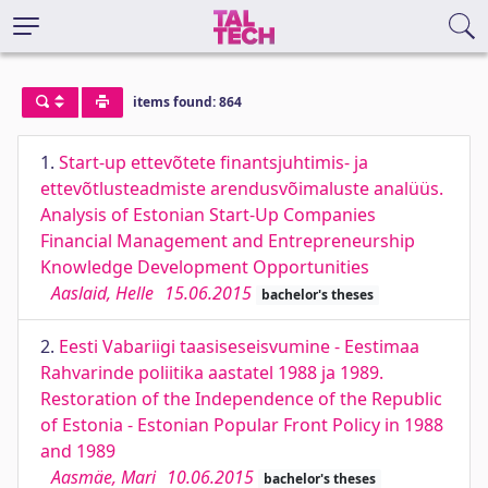
items found: 864
1.
Start-up ettevõtete finantsjuhtimis- ja
ettevõtlusteadmiste arendusvõimaluste analüüs.
Analysis of Estonian Start-Up Companies
Financial Management and Entrepreneurship
Knowledge Development Opportunities
Aaslaid, Helle
15.06.2015
bachelor's theses
2.
Eesti Vabariigi taasiseseisvumine - Eestimaa
Rahvarinde poliitika aastatel 1988 ja 1989.
Restoration of the Independence of the Republic
of Estonia - Estonian Popular Front Policy in 1988
and 1989
Aasmäe, Mari
10.06.2015
bachelor's theses