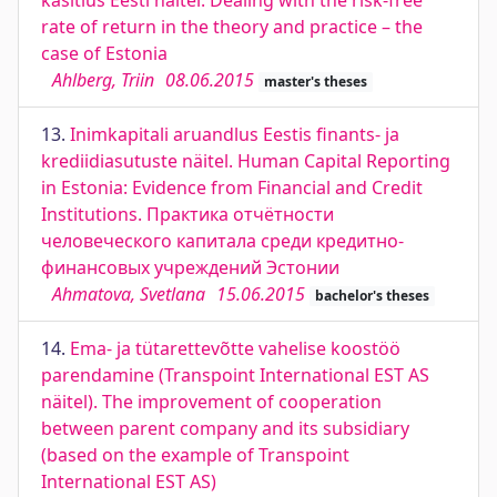
käsitlus Eesti näitel. Dealing with the risk-free
rate of return in the theory and practice – the
case of Estonia
Ahlberg, Triin
08.06.2015
master's theses
13.
Inimkapitali aruandlus Eestis finants- ja
krediidiasutuste näitel. Human Capital Reporting
in Estonia: Evidence from Financial and Credit
Institutions. Практика отчётности
человеческого капитала среди кредитно-
финансовых учреждений Эстонии
Ahmatova, Svetlana
15.06.2015
bachelor's theses
14.
Ema- ja tütarettevõtte vahelise koostöö
parendamine (Transpoint International EST AS
näitel). The improvement of cooperation
between parent company and its subsidiary
(based on the example of Transpoint
International EST AS)