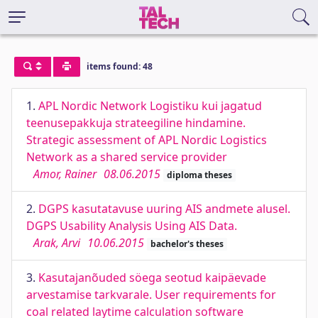
items found: 48
1.
APL Nordic Network Logistiku kui jagatud
teenusepakkuja strateegiline hindamine.
Strategic assessment of APL Nordic Logistics
Network as a shared service provider
Amor, Rainer
08.06.2015
diploma theses
2.
DGPS kasutatavuse uuring AIS andmete alusel.
DGPS Usability Analysis Using AIS Data.
Arak, Arvi
10.06.2015
bachelor's theses
3.
Kasutajanõuded söega seotud kaipäevade
arvestamise tarkvarale. User requirements for
coal related laytime calculation software