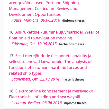
arenguvõimalused. Port and Shipping
Management Curriculum Review and
Development Opportunities
Kuuse, Mari-Liis
06.06.2016
diploma theses
16.
Ankrukettide kulumine ujuvmärkidel. Wear of
floating aid to navigation mooring
Küüsmaa, Ott
10.06.2015
bachelor's theses
17.
Eesti merejõudude ülesannete analüüs ja
sellest tulenevad laevatüübid. The analysis of
functions of Estonian maritime forces and
related ship types
Laanemets, Ott
22.10.2014
master's theses
18.
Elektrooniline konossement ja mereveokiri.
Electronic bill of lading and sea waybill
Lichman, Evelina
06.06.2016
diploma theses