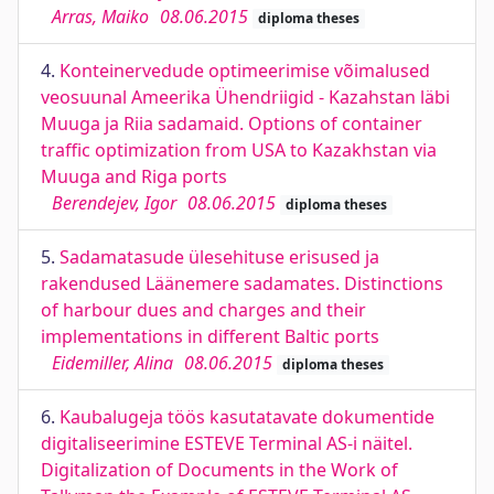
Arras, Maiko
08.06.2015
diploma theses
4.
Konteinervedude optimeerimise võimalused
veosuunal Ameerika Ühendriigid - Kazahstan läbi
Muuga ja Riia sadamaid. Options of container
traffic optimization from USA to Kazakhstan via
Muuga and Riga ports
Berendejev, Igor
08.06.2015
diploma theses
5.
Sadamatasude ülesehituse erisused ja
rakendused Läänemere sadamates. Distinctions
of harbour dues and charges and their
implementations in different Baltic ports
Eidemiller, Alina
08.06.2015
diploma theses
6.
Kaubalugeja töös kasutatavate dokumentide
digitaliseerimine ESTEVE Terminal AS-i näitel.
Digitalization of Documents in the Work of