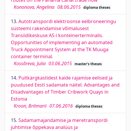
routes on the Panama Canal trade flow
Kononova, Angelina
08.06.2015
diploma theses
13.
Autotranspordi elektroonse eelbroneeringu
süsteemi rakendamise võimalusest
Transiidikeskuse AS-i konteinerterminalis.
Opportunities of implementing an automated
Truck Appointment System at the TK Muuga
container terminal.
Kossõreva, Julia
03.06.2015
master's theses
14.
Puitkärgkastidest kaide rajamise eelised ja
puudused Eesti sadamate näitel. Advantages and
Disadvantages of Timber Cribwork Quays in
Estonia
Kroon, Britmarii
07.06.2016
diploma theses
15.
Sadamamajandamise ja meretranspordi
juhtimise õppekava analüüs ja