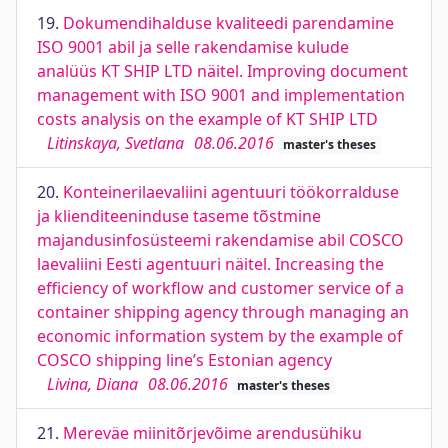
19.
Dokumendihalduse kvaliteedi parendamine
ISO 9001 abil ja selle rakendamise kulude
analüüs KT SHIP LTD näitel. Improving document
management with ISO 9001 and implementation
costs analysis on the example of KT SHIP LTD
Litinskaya, Svetlana
08.06.2016
master's theses
20.
Konteinerilaevaliini agentuuri töökorralduse
ja klienditeeninduse taseme tõstmine
majandusinfosüsteemi rakendamise abil COSCO
laevaliini Eesti agentuuri näitel. Increasing the
efficiency of workflow and customer service of a
container shipping agency through managing an
economic information system by the example of
COSCO shipping line’s Estonian agency
Livina, Diana
08.06.2016
master's theses
21.
Mereväe miinitõrjevõime arendusühiku