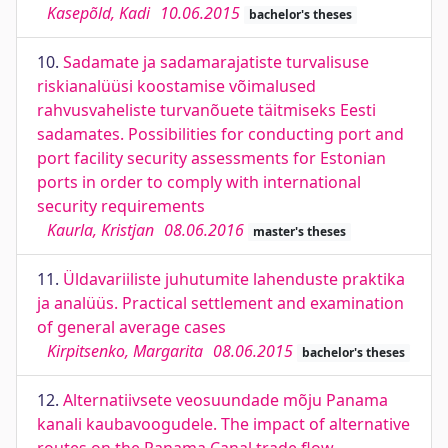
Kasepõld, Kadi
10.06.2015
bachelor's theses
10.
Sadamate ja sadamarajatiste turvalisuse
riskianalüüsi koostamise võimalused
rahvusvaheliste turvanõuete täitmiseks Eesti
sadamates. Possibilities for conducting port and
port facility security assessments for Estonian
ports in order to comply with international
security requirements
Kaurla, Kristjan
08.06.2016
master's theses
11.
Üldavariiliste juhutumite lahenduste praktika
ja analüüs. Practical settlement and examination
of general average cases
Kirpitsenko, Margarita
08.06.2015
bachelor's theses
12.
Alternatiivsete veosuundade mõju Panama
kanali kaubavoogudele. The impact of alternative