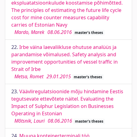
ekspluatatsioonkulude koostamise põhimõtted.
The principles of estimating the future life cycle
cost for mine counter measures capability
carries of Estonian Navy
Mardo, Marek
08.06.2016
master's theses
22.
Irbe väina laevaliikluse ohutuse analüüs ja
parandamise võimalused. Safety analysis and
improvement opportunities of vessel traffic in
Strait of Irbe
Metsa, Romet
29.01.2015
master's theses
23.
Väävliregulatsioonide mõju hindamine Eestis
tegutsevate ettevõtete näitel. Evaluating the
Impact of Sulphur Legislation on Businesses
Operating in Estonian
Mõtsnik, Lauri
08.06.2016
master's theses
24.
Muuga konteinerterminali töö