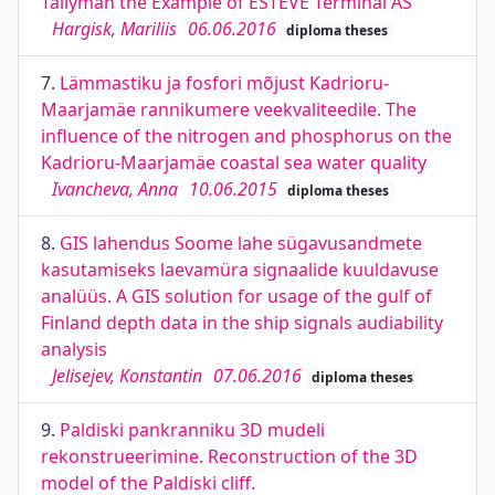
Tallyman the Example of ESTEVE Terminal AS
Hargisk, Mariliis
06.06.2016
diploma theses
7.
Lämmastiku ja fosfori mõjust Kadrioru-
Maarjamäe rannikumere veekvaliteedile. The
influence of the nitrogen and phosphorus on the
Kadrioru-Maarjamäe coastal sea water quality
Ivancheva, Anna
10.06.2015
diploma theses
8.
GIS lahendus Soome lahe sügavusandmete
kasutamiseks laevamüra signaalide kuuldavuse
analüüs. A GIS solution for usage of the gulf of
Finland depth data in the ship signals audiability
analysis
Jelisejev, Konstantin
07.06.2016
diploma theses
9.
Paldiski pankranniku 3D mudeli
rekonstrueerimine. Reconstruction of the 3D
model of the Paldiski cliff.