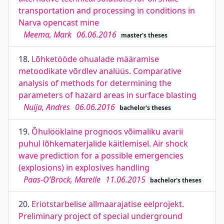
transportation and processing in conditions in
Narva opencast mine
Meema, Mark
06.06.2016
master's theses
18.
Lõhketööde ohualade määramise
metoodikate võrdlev analüüs. Comparative
analysis of methods for determining the
parameters of hazard areas in surface blasting
Nuija, Andres
06.06.2016
bachelor's theses
19.
Õhulööklaine prognoos võimaliku avarii
puhul lõhkematerjalide käitlemisel. Air shock
wave prediction for a possible emergencies
(explosions) in explosives handling
Paas-O’Brock, Marelle
11.06.2015
bachelor's theses
20.
Eriotstarbelise allmaarajatise eelprojekt.
Preliminary project of special underground