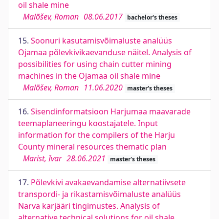
oil shale mine
Malõšev, Roman
08.06.2017
bachelor's theses
15.
Soonuri kasutamisvõimaluste analüüs
Ojamaa põlevkivikaevanduse näitel. Analysis of
possibilities for using chain cutter mining
machines in the Ojamaa oil shale mine
Malõšev, Roman
11.06.2020
master's theses
16.
Sisendinformatsioon Harjumaa maavarade
teemaplaneeringu koostajatele. Input
information for the compilers of the Harju
County mineral resources thematic plan
Marist, Ivar
28.06.2021
master's theses
17.
Põlevkivi avakaevandamise alternatiivsete
transpordi- ja rikastamisvõimaluste analüüs
Narva karjääri tingimustes. Analysis of
alternative technical solutions for oil shale