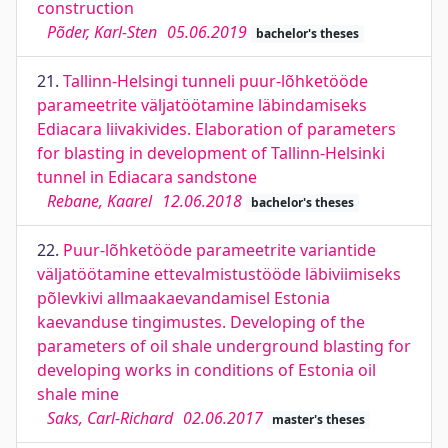
construction
Põder, Karl-Sten
05.06.2019
bachelor's theses
21.
Tallinn-Helsingi tunneli puur-lõhketööde
parameetrite väljatöötamine läbindamiseks
Ediacara liivakivides. Elaboration of parameters
for blasting in development of Tallinn-Helsinki
tunnel in Ediacara sandstone
Rebane, Kaarel
12.06.2018
bachelor's theses
22.
Puur-lõhketööde parameetrite variantide
väljatöötamine ettevalmistustööde läbiviimiseks
põlevkivi allmaakaevandamisel Estonia
kaevanduse tingimustes. Developing of the
parameters of oil shale underground blasting for
developing works in conditions of Estonia oil
shale mine
Saks, Carl-Richard
02.06.2017
master's theses