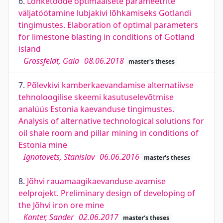
6.
Lõhketööde optimaalsete parameetrite
väljatöötamine lubjakivi lõhkamiseks Gotlandi
tingimustes. Elaboration of optimal parameters
for limestone blasting in conditions of Gotland
island
Grossfeldt, Gaia
08.06.2018
master's theses
7.
Põlevkivi kamberkaevandamise alternatiivse
tehnoloogilise skeemi kasutuselevõtmise
analüüs Estonia kaevanduse tingimustes.
Analysis of alternative technological solutions for
oil shale room and pillar mining in conditions of
Estonia mine
Ignatovets, Stanislav
06.06.2016
master's theses
8.
Jõhvi rauamaagikaevanduse avamise
eelprojekt. Preliminary design of developing of
the Jõhvi iron ore mine
Kanter, Sander
02.06.2017
master's theses