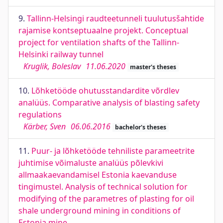
9.
Tallinn-Helsingi raudteetunneli tuulutusšahtide
rajamise kontseptuaalne projekt. Conceptual
project for ventilation shafts of the Tallinn-
Helsinki railway tunnel
Kruglik, Boleslav
11.06.2020
master's theses
10.
Lõhketööde ohutusstandardite võrdlev
analüüs. Comparative analysis of blasting safety
regulations
Kärber, Sven
06.06.2016
bachelor's theses
11.
Puur- ja lõhketööde tehniliste parameetrite
juhtimise võimaluste analüüs põlevkivi
allmaakaevandamisel Estonia kaevanduse
tingimustel. Analysis of technical solution for
modifying of the parametres of plasting for oil
shale underground mining in conditions of
Estonia mine