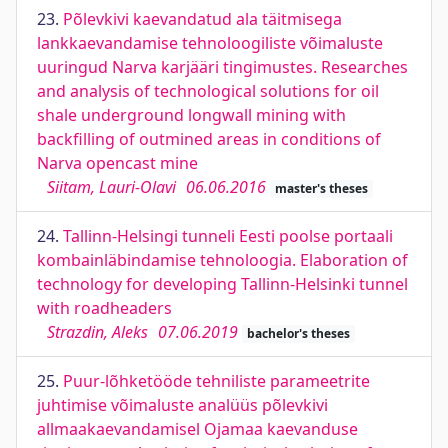
23.
Põlevkivi kaevandatud ala täitmisega
lankkaevandamise tehnoloogiliste võimaluste
uuringud Narva karjääri tingimustes. Researches
and analysis of technological solutions for oil
shale underground longwall mining with
backfilling of outmined areas in conditions of
Narva opencast mine
Siitam, Lauri-Olavi
06.06.2016
master's theses
24.
Tallinn-Helsingi tunneli Eesti poolse portaali
kombainläbindamise tehnoloogia. Elaboration of
technology for developing Tallinn-Helsinki tunnel
with roadheaders
Strazdin, Aleks
07.06.2019
bachelor's theses
25.
Puur-lõhketööde tehniliste parameetrite
juhtimise võimaluste analüüs põlevkivi
allmaakaevandamisel Ojamaa kaevanduse