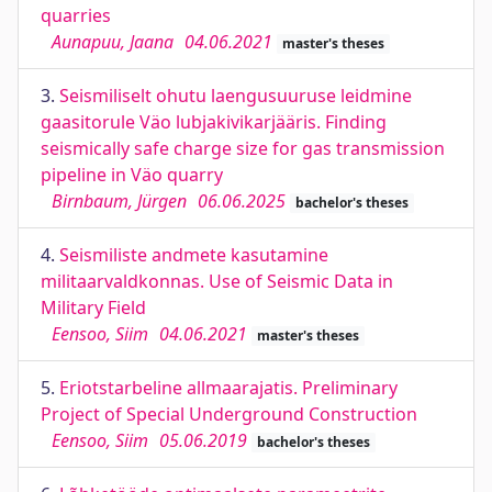
quarries
Aunapuu, Jaana
04.06.2021
master's theses
3.
Seismiliselt ohutu laengusuuruse leidmine
gaasitorule Väo lubjakivikarjääris. Finding
seismically safe charge size for gas transmission
pipeline in Väo quarry
Birnbaum, Jürgen
06.06.2025
bachelor's theses
4.
Seismiliste andmete kasutamine
militaarvaldkonnas. Use of Seismic Data in
Military Field
Eensoo, Siim
04.06.2021
master's theses
5.
Eriotstarbeline allmaarajatis. Preliminary
Project of Special Underground Construction
Eensoo, Siim
05.06.2019
bachelor's theses