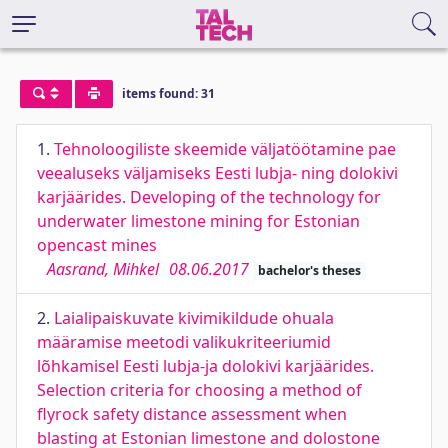
items found: 31
1.
Tehnoloogiliste skeemide väljatöötamine pae
veealuseks väljamiseks Eesti lubja- ning dolokivi
karjäärides. Developing of the technology for
underwater limestone mining for Estonian
opencast mines
Aasrand, Mihkel
08.06.2017
bachelor's theses
2.
Laialipaiskuvate kivimikildude ohuala
määramise meetodi valikukriteeriumid
lõhkamisel Eesti lubja-ja dolokivi karjäärides.
Selection criteria for choosing a method of
flyrock safety distance assessment when
blasting at Estonian limestone and dolostone