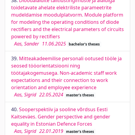
38.
Dioodalaldite talitlustingimuste ja alaldiga
toidetavate ahelate elektriliste parameetrite
mudeldamise moodulplatvorm. Module platform
for modeling the operating conditions of diode
rectifiers and the electrical parameters of circuits
powered by rectifiers
Aas, Sander
11.06.2025
bachelor's theses
39.
Mitteakadeemilise personali ootused tööle ja
seosed tööorientatsiooni ning
töötajakogemusega. Non-academic staff work
expectations and their connection to work
orientation and employee experience
Aas, Sigrid
22.05.2024
master's theses
40.
Sooperspektiiv ja sooline võrdsus Eesti
Kaitseväes. Gender perspective and gender
equality in Estonian Defence Forces
Aas, Sigrid
22.01.2019
master's theses