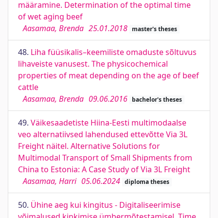
määramine. Determination of the optimal time
of wet aging beef
Aasamaa, Brenda
25.01.2018
master's theses
48.
Liha füüsikalis–keemiliste omaduste sõltuvus
lihaveiste vanusest. The physicochemical
properties of meat depending on the age of beef
cattle
Aasamaa, Brenda
09.06.2016
bachelor's theses
49.
Väikesaadetiste Hiina-Eesti multimodaalse
veo alternatiivsed lahendused ettevõtte Via 3L
Freight näitel. Alternative Solutions for
Multimodal Transport of Small Shipments from
China to Estonia: A Case Study of Via 3L Freight
Aasamaa, Harri
05.06.2024
diploma theses
50.
Ühine aeg kui kingitus - Digitaliseerimise
võimalused kinkimise ümbermõtestamisel. Time