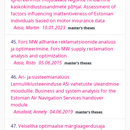
kaskokindlustusandmete põhjal. Assessment of
factors influencing inattentiveness of Estonian
individuals based on motor insurance data
Aasa, Martin
10.01.2023
master's theses
45.
Fors MW allhanke reklamatsioonide analüüs
ja optimeerimine. Fors MW supply reclamation
analysis and optimization
Aasa, Risto
05.06.2015
master's theses
46.
Äri- ja süsteemianalüüs
Lennuliiklusteeninduse ASi vahetuste üleandmise
moodulile. Business and system analysis for the
Estonian Air Navigation Services handover
module
Aasalaid, Annely
04.06.2019
master's theses
47.
Veiseliha optimaalse märglaagerdusaja