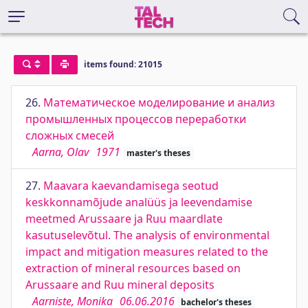
items found: 21015
26.
Математическое моделирование и анализ
промышленных процессов переработки
сложных смесей
Aarna, Olav
1971
master's theses
27.
Maavara kaevandamisega seotud
keskkonnamõjude analüüs ja leevendamise
meetmed Arussaare ja Ruu maardlate
kasutuselevõtul. The analysis of environmental
impact and mitigation measures related to the
extraction of mineral resources based on
Arussaare and Ruu mineral deposits
Aarniste, Monika
06.06.2016
bachelor's theses