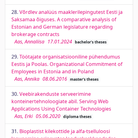
28.
Võrdlev analüüs maaklerilepingutest Eesti ja
Saksamaa õiguses. A comparative analysis of
Estonian and German legislature regarding
brokerage contracts
Aas, Annaliisa
17.01.2024
bachelor's theses
29.
Töötajate organisatsiooniline pühendumus
Eestis ja Poolas. Organizational Commitment of
Employees in Estonia and in Poland
Aas, Annika
08.06.2016
master's theses
30.
Veebirakenduste serveerimine
konteinertehnoloogiate abil. Serving Web
Applications Using Container Technologies
Aas, Erki
05.06.2020
diploma theses
31.
Bioplastist kilekottide ja alfa-tselluloosi