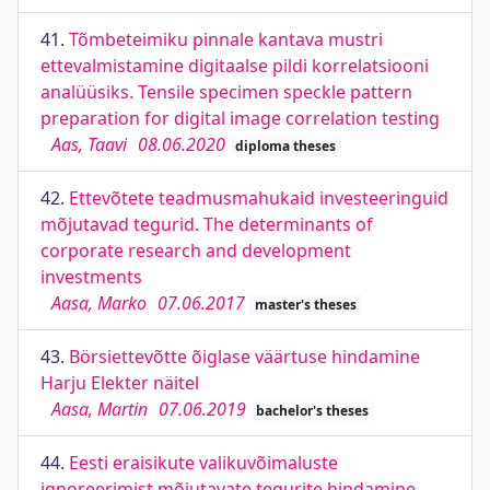
41.
Tõmbeteimiku pinnale kantava mustri
ettevalmistamine digitaalse pildi korrelatsiooni
analüüsiks. Tensile specimen speckle pattern
preparation for digital image correlation testing
Aas, Taavi
08.06.2020
diploma theses
42.
Ettevõtete teadmusmahukaid investeeringuid
mõjutavad tegurid. The determinants of
corporate research and development
investments
Aasa, Marko
07.06.2017
master's theses
43.
Börsiettevõtte õiglase väärtuse hindamine
Harju Elekter näitel
Aasa, Martin
07.06.2019
bachelor's theses
44.
Eesti eraisikute valikuvõimaluste
ignoreerimist mõjutavate tegurite hindamine