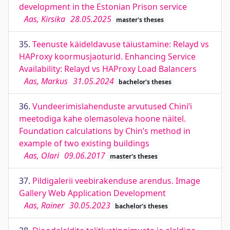
development in the Estonian Prison service
Aas, Kirsika
28.05.2025
master's theses
35.
Teenuste käideldavuse täiustamine: Relayd vs
HAProxy koormusjaoturid. Enhancing Service
Availability: Relayd vs HAProxy Load Balancers
Aas, Markus
31.05.2024
bachelor's theses
36.
Vundeerimislahenduste arvutused Chini’i
meetodiga kahe olemasoleva hoone näitel.
Foundation calculations by Chin’s method in
example of two existing buildings
Aas, Olari
09.06.2017
master's theses
37.
Pildigalerii veebirakenduse arendus. Image
Gallery Web Application Development
Aas, Rainer
30.05.2023
bachelor's theses