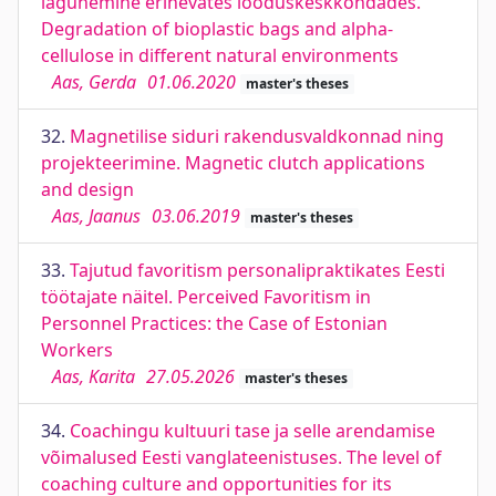
lagunemine erinevates looduskeskkondades.
Degradation of bioplastic bags and alpha-
cellulose in different natural environments
Aas, Gerda
01.06.2020
master's theses
32.
Magnetilise siduri rakendusvaldkonnad ning
projekteerimine. Magnetic clutch applications
and design
Aas, Jaanus
03.06.2019
master's theses
33.
Tajutud favoritism personalipraktikates Eesti
töötajate näitel. Perceived Favoritism in
Personnel Practices: the Case of Estonian
Workers
Aas, Karita
27.05.2026
master's theses
34.
Coachingu kultuuri tase ja selle arendamise
võimalused Eesti vanglateenistuses. The level of
coaching culture and opportunities for its