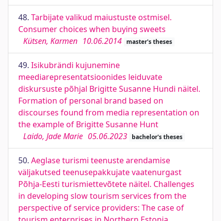
48.
Tarbijate valikud maiustuste ostmisel.
Consumer choices when buying sweets
Kütsen, Karmen
10.06.2014
master's theses
49.
Isikubrändi kujunemine
meediarepresentatsioonides leiduvate
diskursuste põhjal Brigitte Susanne Hundi näitel.
Formation of personal brand based on
discourses found from media representation on
the example of Brigitte Susanne Hunt
Laido, Jade Marie
05.06.2023
bachelor's theses
50.
Aeglase turismi teenuste arendamise
väljakutsed teenusepakkujate vaatenurgast
Põhja-Eesti turismiettevõtete näitel. Challenges
in developing slow tourism services from the
perspective of service providers: The case of
tourism enterprises in Northern Estonia