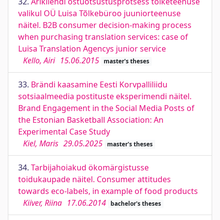
32.
Ärikliendi ostuotsustusprotsess tõlketeenuse
valikul OÜ Luisa Tõlkebüroo juuniorteenuse
näitel. B2B consumer decision-making process
when purchasing translation services: case of
Luisa Translation Agencys junior service
Kello, Airi
15.06.2015
master's theses
33.
Brändi kaasamine Eesti Korvpalliliidu
sotsiaalmeedia postituste eksperimendi näitel.
Brand Engagement in the Social Media Posts of
the Estonian Basketball Association: An
Experimental Case Study
Kiel, Maris
29.05.2025
master's theses
34.
Tarbijahoiakud ökomärgistusse
toidukaupade näitel. Consumer attitudes
towards eco-labels, in example of food products
Kiiver, Riina
17.06.2014
bachelor's theses