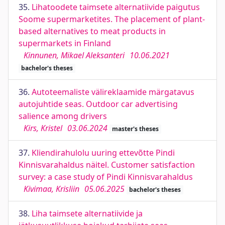
35.
Lihatoodete taimsete alternatiivide paigutus
Soome supermarketites. The placement of plant-
based alternatives to meat products in
supermarkets in Finland
Kinnunen, Mikael Aleksanteri
10.06.2021
bachelor's theses
36.
Autoteemaliste välireklaamide märgatavus
autojuhtide seas. Outdoor car advertising
salience among drivers
Kirs, Kristel
03.06.2024
master's theses
37.
Kliendirahulolu uuring ettevõtte Pindi
Kinnisvarahaldus näitel. Customer satisfaction
survey: a case study of Pindi Kinnisvarahaldus
Kivimaa, Krisliin
05.06.2025
bachelor's theses
38.
Liha taimsete alternatiivide ja