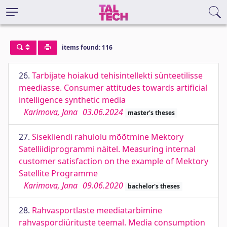
items found: 116
26.
Tarbijate hoiakud tehisintellekti sünteetilisse
meediasse. Consumer attitudes towards artificial
intelligence synthetic media
Karimova, Jana
03.06.2024
master's theses
27.
Sisekliendi rahulolu mõõtmine Mektory
Satelliidiprogrammi näitel. Measuring internal
customer satisfaction on the example of Mektory
Satellite Programme
Karimova, Jana
09.06.2020
bachelor's theses
28.
Rahvasportlaste meediatarbimine
rahvaspordiürituste teemal. Media consumption