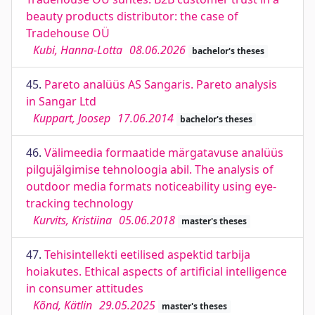
beauty products distributor: the case of
Tradehouse OÜ
Kubi, Hanna-Lotta
08.06.2026
bachelor's theses
45.
Pareto analüüs AS Sangaris. Pareto analysis
in Sangar Ltd
Kuppart, Joosep
17.06.2014
bachelor's theses
46.
Välimeedia formaatide märgatavuse analüüs
pilgujälgimise tehnoloogia abil. The analysis of
outdoor media formats noticeability using eye-
tracking technology
Kurvits, Kristiina
05.06.2018
master's theses
47.
Tehisintellekti eetilised aspektid tarbija
hoiakutes. Ethical aspects of artificial intelligence
in consumer attitudes
Kõnd, Kätlin
29.05.2025
master's theses