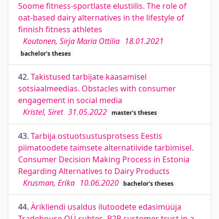
Soome fitness-sportlaste elustiilis. The role of
oat-based dairy alternatives in the lifestyle of
finnish fitness athletes
Koutonen, Sirja Maria Ottilia
18.01.2021
bachelor's theses
42.
Takistused tarbijate kaasamisel
sotsiaalmeedias. Obstacles with consumer
engagement in social media
Kristel, Siret
31.05.2022
master's theses
43.
Tarbija ostuotsustusprotsess Eestis
piimatoodete taimsete alternatiivide tarbimisel.
Consumer Decision Making Process in Estonia
Regarding Alternatives to Dairy Products
Krusman, Erika
10.06.2020
bachelor's theses
44.
Ärikliendi usaldus ilutoodete edasimüüja
Tradehouse OÜ suhtes. B2B customer trust in a