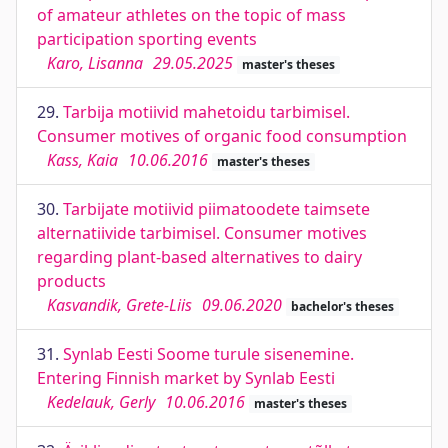
of amateur athletes on the topic of mass
participation sporting events
Karo, Lisanna
29.05.2025
master's theses
29.
Tarbija motiivid mahetoidu tarbimisel.
Consumer motives of organic food consumption
Kass, Kaia
10.06.2016
master's theses
30.
Tarbijate motiivid piimatoodete taimsete
alternatiivide tarbimisel. Consumer motives
regarding plant-based alternatives to dairy
products
Kasvandik, Grete-Liis
09.06.2020
bachelor's theses
31.
Synlab Eesti Soome turule sisenemine.
Entering Finnish market by Synlab Eesti
Kedelauk, Gerly
10.06.2016
master's theses