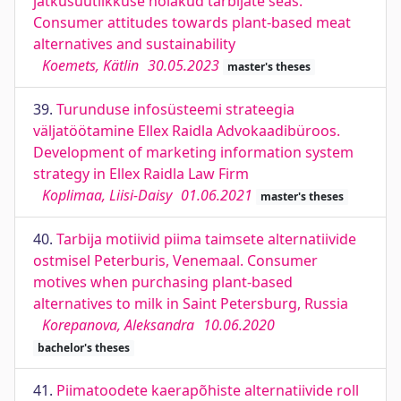
jätkusuutlikkuse hoiakud tarbijate seas.
Consumer attitudes towards plant-based meat
alternatives and sustainability
Koemets, Kätlin
30.05.2023
master's theses
39.
Turunduse infosüsteemi strateegia
väljatöötamine Ellex Raidla Advokaadibüroos.
Development of marketing information system
strategy in Ellex Raidla Law Firm
Koplimaa, Liisi-Daisy
01.06.2021
master's theses
40.
Tarbija motiivid piima taimsete alternatiivide
ostmisel Peterburis, Venemaal. Consumer
motives when purchasing plant-based
alternatives to milk in Saint Petersburg, Russia
Korepanova, Aleksandra
10.06.2020
bachelor's theses
41.
Piimatoodete kaerapõhiste alternatiivide roll