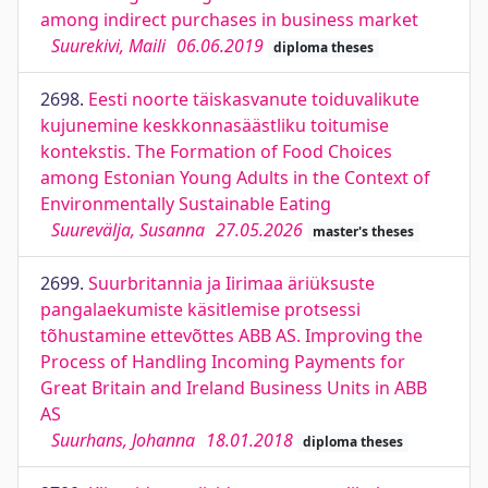
among indirect purchases in business market
Suurekivi, Maili
06.06.2019
diploma theses
2698.
Eesti noorte täiskasvanute toiduvalikute
kujunemine keskkonnasäästliku toitumise
kontekstis. The Formation of Food Choices
among Estonian Young Adults in the Context of
Environmentally Sustainable Eating
Suurevälja, Susanna
27.05.2026
master's theses
2699.
Suurbritannia ja Iirimaa äriüksuste
pangalaekumiste käsitlemise protsessi
tõhustamine ettevõttes ABB AS. Improving the
Process of Handling Incoming Payments for
Great Britain and Ireland Business Units in ABB
AS
Suurhans, Johanna
18.01.2018
diploma theses