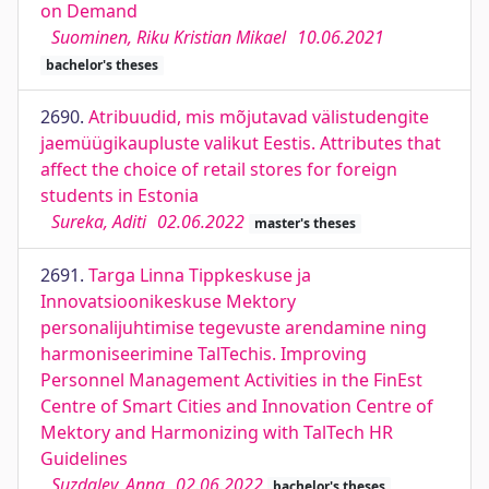
on Demand
Suominen, Riku Kristian Mikael
10.06.2021
bachelor's theses
2690.
Atribuudid, mis mõjutavad välistudengite
jaemüügikaupluste valikut Eestis. Attributes that
affect the choice of retail stores for foreign
students in Estonia
Sureka, Aditi
02.06.2022
master's theses
2691.
Targa Linna Tippkeskuse ja
Innovatsioonikeskuse Mektory
personalijuhtimise tegevuste arendamine ning
harmoniseerimine TalTechis. Improving
Personnel Management Activities in the FinEst
Centre of Smart Cities and Innovation Centre of
Mektory and Harmonizing with TalTech HR
Guidelines
Suzdalev, Anna
02.06.2022
bachelor's theses