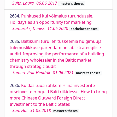
Sults, Laura
06.06.2017
master's theses
2684.
Puhkused kui võimalus turundusele.
Holidays as an opportunity for marketing
Sumaroks, Deniss
11.06.2020
bachelor's theses
2685.
Baltikumi turul ehituskeemia hulgimüüja
tulemuslikkuse parendamine läbi strateegilise
auditi. Improving the performance of a building
chemistry wholesaler in the Baltic market
through strategic audit
Sumeri, Priit-Hendrik
01.06.2021
master's theses
2686.
Kuidas tuua rohkem Hiina investorite
otseinvesteeringuid Balti riikidesse. How to bring
more Chinese Outward Foreign Direct
Investment to the Baltic States
Sun, Hui
31.05.2018
master's theses