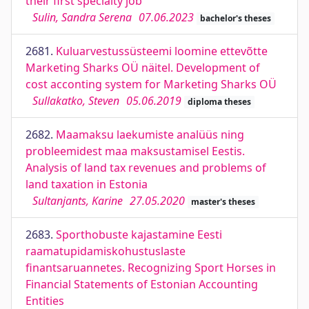
their first specialty job
Sulin, Sandra Serena
07.06.2023
bachelor's theses
2681.
Kuluarvestussüsteemi loomine ettevõtte
Marketing Sharks OÜ näitel. Development of
cost acconting system for Marketing Sharks OÜ
Sullakatko, Steven
05.06.2019
diploma theses
2682.
Maamaksu laekumiste analüüs ning
probleemidest maa maksustamisel Eestis.
Analysis of land tax revenues and problems of
land taxation in Estonia
Sultanjants, Karine
27.05.2020
master's theses
2683.
Sporthobuste kajastamine Eesti
raamatupidamiskohustuslaste
finantsaruannetes. Recognizing Sport Horses in
Financial Statements of Estonian Accounting
Entities