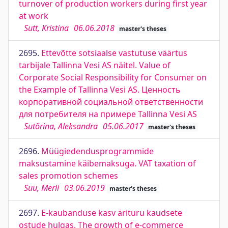
turnover of production workers during first year
at work
Sutt, Kristina
06.06.2018
master's theses
2695.
Ettevõtte sotsiaalse vastutuse väärtus
tarbijale Tallinna Vesi AS näitel. Value of
Corporate Social Responsibility for Consumer on
the Example of Tallinna Vesi AS. Ценность
корпоративной социальной ответственности
для потребителя на примере Tallinna Vesi AS
Sutõrina, Aleksandra
05.06.2017
master's theses
2696.
Müügiedendusprogrammide
maksustamine käibemaksuga. VAT taxation of
sales promotion schemes
Suu, Merli
03.06.2019
master's theses
2697.
E-kaubanduse kasv ärituru kaudsete
ostude hulgas. The growth of e-commerce