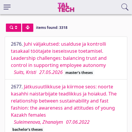
items found: 3318
2676.
Juhi väljakutsed: usalduse ja kontrolli
tasakaal töötajate iseseisvuse toetamisel.
Leadership challenges: balancing trust and
control in supporting employee autonomy
Suits, Kristi
27.05.2026
master's theses
2677.
Jätkusuutlikkuse ja kiirmoe seos: noorte
kasahhi naistarbijate teadlikkus ja hoiakud. The
relationship between sustainability and fast
fashion: the awareness and attitudes of young
Kazakh females
Suleimenova, Zhanaiym
07.06.2022
bachelor's theses