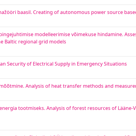
enažööri baasil. Creating of autonomous power source based
a pingejuhtimise modelleerimise võimekuse hindamine. Asse
e Baltic regional grid models
an Security of Electrical Supply in Emergency Situations
 mõõtmine. Analysis of heat transfer methods and measure
ergia tootmiseks. Analysis of forest resources of Lääne-V