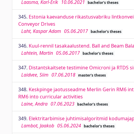
Laasma, Karl-Erik
10.06.2021
bachelor's theses
345.
Estonia kaevanduse rikastusvabriku lintkonvei
Conveyor Drives
Laht, Kaspar Adam
05.06.2017
bachelor's theses
346.
Kuul-rennil tasakaalustend. Ball and Beam Ba
Lahtein, Martin
05.06.2017
bachelor's theses
347.
Distantskaitsete testimine Omicroni ja RTDS s
Laidvee, Siim
07.06.2018
master's theses
348.
Keskpinge jaotusseadme Merlin Gerin RM6 int
RM6 into curricular activities
Laine, Andra
07.06.2023
bachelor's theses
349.
Elektritarbimise juhtimisalgoritmid kodumaja
Lambot, Jaakob
05.06.2024
bachelor's theses