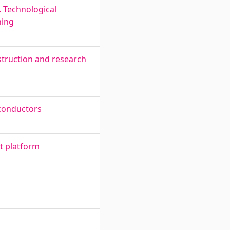
 Technological
ning
struction and research
 conductors
t platform