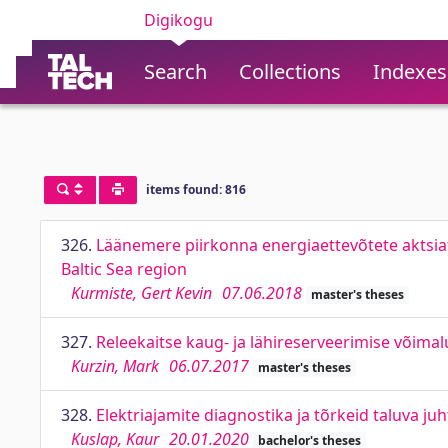
Digikogu
Search
Collections
Indexes
items found: 816
326.
Läänemere piirkonna energiaettevõtete aktsia
Baltic Sea region
Kurmiste, Gert Kevin
07.06.2018
master's theses
327.
Releekaitse kaug- ja lähireserveerimise võimal
Kurzin, Mark
06.07.2017
master's theses
328.
Elektriajamite diagnostika ja tõrkeid taluva juh
Kuslap, Kaur
20.01.2020
bachelor's theses