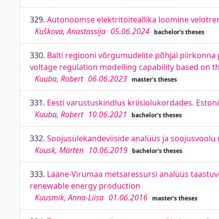
329.
Autonoomse elektritoiteallika loomine velotr
Kuškova, Anastassija
05.06.2024
bachelor's theses
330.
Balti regiooni võrgumudelite põhjal piirkonn
voltage regulation modelling capability based on th
Kuuba, Robert
06.06.2023
master's theses
331.
Eesti varustuskindlus kriisiolukordades. Estoni
Kuuba, Robert
10.06.2021
bachelor's theses
332.
Soojusülekandeviiside analüüs ja soojusvoolu
Kuusk, Märten
10.06.2019
bachelor's theses
333.
Lääne-Virumaa metsaressursi analüüs taastuven
renewable energy production
Kuusmik, Anna-Liisa
01.06.2016
master's theses