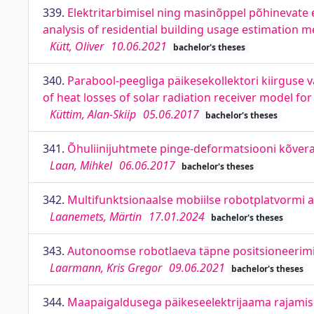
339.
Elektritarbimisel ning masinõppel põhinevate
analysis of residential building usage estimation
Kütt, Oliver
10.06.2021
bachelor's theses
340.
Parabool-peegliga päikesekollektori kiirguse 
of heat losses of solar radiation receiver model for
Küttim, Alan-Skiip
05.06.2017
bachelor's theses
341.
Õhuliinijuhtmete pinge-deformatsiooni kõvera
Laan, Mihkel
06.06.2017
bachelor's theses
342.
Multifunktsionaalse mobiilse robotplatvormi 
Laanemets, Märtin
17.01.2024
bachelor's theses
343.
Autonoomse robotlaeva täpne positsioneerimi
Laarmann, Kris Gregor
09.06.2021
bachelor's theses
344.
Maapaigaldusega päikeseelektrijaama rajamise