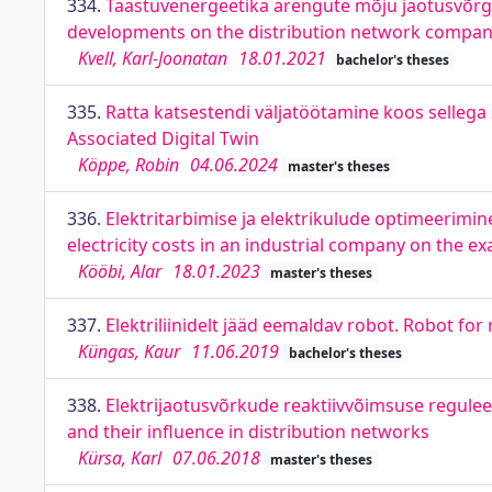
334.
Taastuvenergeetika arengute mõju jaotusvõrgue
developments on the distribution network company
Kvell, Karl-Joonatan
18.01.2021
bachelor's theses
335.
Ratta katsestendi väljatöötamine koos sellega
Associated Digital Twin
Köppe, Robin
04.06.2024
master's theses
336.
Elektritarbimise ja elektrikulude optimeerimin
electricity costs in an industrial company on the 
Kööbi, Alar
18.01.2023
master's theses
337.
Elektriliinidelt jääd eemaldav robot. Robot for 
Küngas, Kaur
11.06.2019
bachelor's theses
338.
Elektrijaotusvõrkude reaktiivvõimsuse regulee
and their influence in distribution networks
Kürsa, Karl
07.06.2018
master's theses