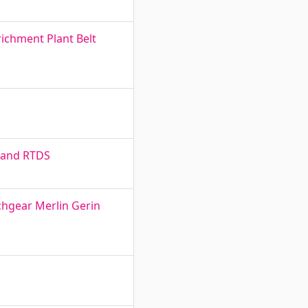
richment Plant Belt
n and RTDS
chgear Merlin Gerin