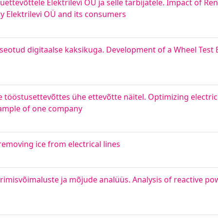
ttevõttele Elektrilevi OÜ ja selle tarbijatele. Impact of R
 Elektrilevi OÜ and its consumers
 seotud digitaalse kaksikuga. Development of a Wheel Test 
e tööstusettevõttes ühe ettevõtte näitel. Optimizing electr
example of one company
removing ice from electrical lines
rimisvõimaluste ja mõjude analüüs. Analysis of reactive po