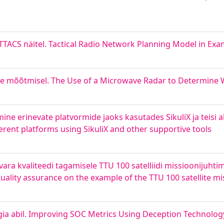
TTACS näitel. Tactical Radio Network Planning Model in Ex
se mõõtmisel. The Use of a Microwave Radar to Determine W
ne erinevate platvormide jaoks kasutades SikuliX ja teisi 
erent platforms using SikuliX and other supportive tools
ara kvaliteedi tagamisele TTU 100 satelliidi missioonijuhtim
quality assurance on the example of the TTU 100 satellite m
a abil. Improving SOC Metrics Using Deception Technolog