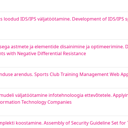
ks loodud IDS/IPS väljatöötamine. Development of IDS/IPS sp
sega astmete ja elementide disainimine ja optimeerimine. 
s with Negative Differential Resistance
kenduse arendus. Sports Club Training Management Web Ap
udeli väljatöötamine infotehnoloogia ettevõtetele. Apply
nformation Technology Companies
lekti koostamine. Assembly of Security Guideline Set for 