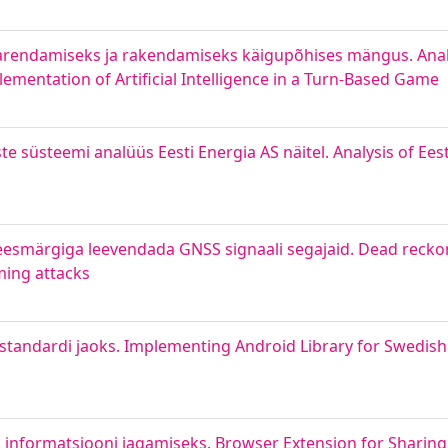
 arendamiseks ja rakendamiseks käigupõhises mängus. Anal
mentation of Artificial Intelligence in a Turn-Based Game
 süsteemi analüüs Eesti Energia AS näitel. Analysis of Eest
eesmärgiga leevendada GNSS signaali segajaid. Dead reck
ming attacks
standardi jaoks. Implementing Android Library for Swedish
informatsiooni jagamiseks. Browser Extension for Sharing