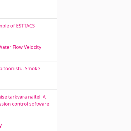
ample of ESTTACS
ater Flow Velocity
abitööriistu. Smoke
ise tarkvara näitel. A
ission control software
y