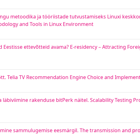
ingu metoodika ja tööriistade tutvustamiseks Linuxi keskko
odology and Tools in Linux Environment
id Eestisse ettevõtteid avama? E-residency – Attracting For
evõtt. Telia TV Recommendation Engine Choice and Implemen
 läbiviimine rakenduse bitPerk näitel. Scalability Testing P
tlemine sammulugemise eesmärgil. The transmission and pro