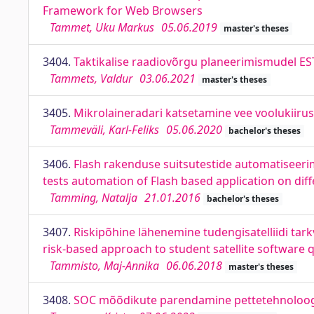
Framework for Web Browsers
Tammet, Uku Markus
05.06.2019
master's theses
3404.
Taktikalise raadiovõrgu planeerimismudel ES
Tammets, Valdur
03.06.2021
master's theses
3405.
Mikrolaineradari katsetamine vee voolukiiru
Tammeväli, Karl-Feliks
05.06.2020
bachelor's theses
3406.
Flash rakenduse suitsutestide automatiseerimi
tests automation of Flash based application on diff
Tamming, Natalja
21.01.2016
bachelor's theses
3407.
Riskipõhine lähenemine tudengisatelliidi tarkv
risk-based approach to student satellite software 
Tammisto, Maj-Annika
06.06.2018
master's theses
3408.
SOC mõõdikute parendamine pettetehnoloogi