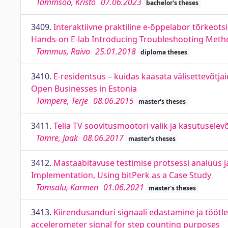
Tammsoo, Kristo
07.06.2023
bachelor's theses
3409.
Interaktiivne praktiline e-õppelabor tõrkeots
Hands-on E-lab Introducing Troubleshooting Meth
Tammus, Raivo
25.01.2018
diploma theses
3410.
E-residentsus – kuidas kaasata välisettevõtja
Open Businesses in Estonia
Tampere, Terje
08.06.2015
master's theses
3411.
Telia TV soovitusmootori valik ja kasutusel
Tamre, Jaak
08.06.2017
master's theses
3412.
Mastaabitavuse testimise protsessi analüüs ja
Implementation, Using bitPerk as a Case Study
Tamsalu, Karmen
01.06.2021
master's theses
3413.
Kiirendusanduri signaali edastamine ja töö
accelerometer signal for step counting purposes