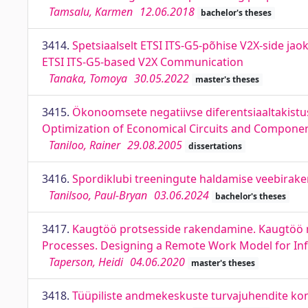
Tamsalu, Karmen
12.06.2018
bachelor's theses
3414.
Spetsiaalselt ETSI ITS-G5-põhise V2X-side jao
ETSI ITS-G5-based V2X Communication
Tanaka, Tomoya
30.05.2022
master's theses
3415.
Ökonoomsete negatiivse diferentsiaaltakistu
Optimization of Economical Circuits and Component
Taniloo, Rainer
29.08.2005
dissertations
3416.
Spordiklubi treeningute haldamise veebira
Tanilsoo, Paul-Bryan
03.06.2024
bachelor's theses
3417.
Kaugtöö protsesside rakendamine. Kaugtöö m
Processes. Designing a Remote Work Model for I
Taperson, Heidi
04.06.2020
master's theses
3418.
Tüüpiliste andmekeskuste turvajuhendite komp