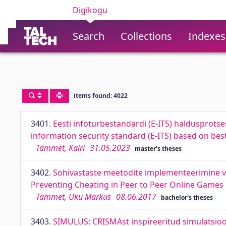
Digikogu
Search
Collections
Indexes
items found: 4022
3401.
Eesti infoturbestandardi (E-ITS) haldusprots
information security standard (E-ITS) based on best
Tammet, Kairi
31.05.2023
master's theses
3402.
Sohivastaste meetodite implementeerimine 
Preventing Cheating in Peer to Peer Online Games
Tammet, Uku Markus
08.06.2017
bachelor's theses
3403.
SIMULUS: CRISMAst inspireeritud simulatsioo