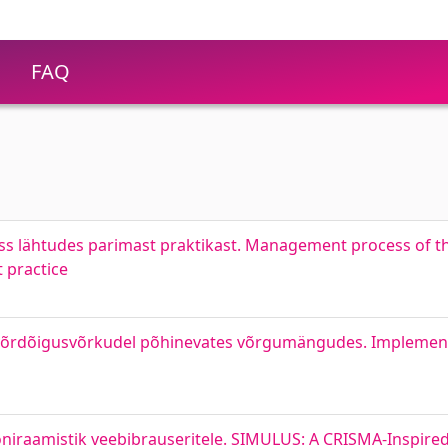
FAQ
ess lähtudes parimast praktikast. Management process of t
 practice
võrdõigusvõrkudel põhinevates võrgumängudes. Implemen
niraamistik veebibrauseritele. SIMULUS: A CRISMA-Inspired