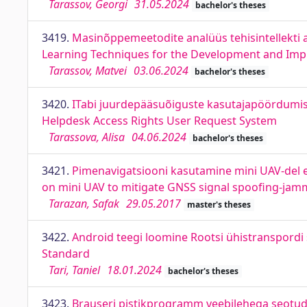
Tarassov, Georgi
31.05.2024
bachelor's theses
3419.
Masinõppemeetodite analüüs tehisintellekti
Learning Techniques for the Development and Imple
Tarassov, Matvei
03.06.2024
bachelor's theses
3420.
ITabi juurdepääsuõiguste kasutajapöördumiste
Helpdesk Access Rights User Request System
Tarassova, Alisa
04.06.2024
bachelor's theses
3421.
Pimenavigatsiooni kasutamine mini UAV-del 
on mini UAV to mitigate GNSS signal spoofing-jam
Tarazan, Safak
29.05.2017
master's theses
3422.
Android teegi loomine Rootsi ühistranspordi 
Standard
Tari, Taniel
18.01.2024
bachelor's theses
3423.
Brauseri pistikprogramm veebilehega seotud 