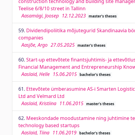
construction technology and building site managem
Teelise 6/8/10 street in Tallinn
Aasamägi, Joosep
12.12.2023
master's theses
59.
Dividendipoliitika mõjutegurid Skandinaavia bör
companies
Aasjõe, Argo
27.05.2025
master's theses
60.
Start-up ettevõtete finantsjuhtimis- ja ettevõ
Financial Management and Entrepreneurship Kno
Aaslaid, Helle
15.06.2015
bachelor's theses
61.
Ettevõtete ümberasumine AS-i Smarten Logistics 
Ltd and Velmard Ltd
Aaslaid, Kristiina
11.06.2015
master's theses
62.
Meeskondade moodustamine ning juhtimine teh
technology based startups
Aaslaid, Tiina
11.06.2019
bachelor's theses