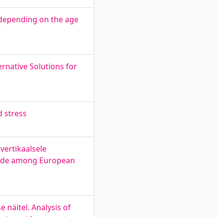
 depending on the age
ernative Solutions for
d stress
vertikaalsele
 trade among European
 näitel. Analysis of