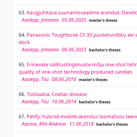
63.
Kaugjuhitava suunamisseadme arendus. Develop
Aaslepp, Johanna
05.06.2025
master's theses
64.
Panasonic Toughbook CF-33 puutetundliku ekra
dock
Aaslepp, Johanna
06.06.2023
bachelor's theses
65.
Erinevate säilitustingimuste mõju one-shot teh
quality of one-shot technology produced candies
Aaslepp, Tiiu
08.06.2016
master's theses
66.
Tsöliaakia. Coeliac disease
Aaslepp, Tiiu
10.06.2014
bachelor's theses
67.
Petify: hübriid-mobiilirakendus loomahoiu teenus
Aasma, Ahti-Andreas
11.06.2018
bachelor's theses