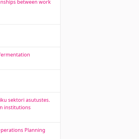
tionships between work
 fermentation
u sektori asutustes.
n institutions
Operations Planning