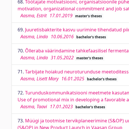
68.
Töötajate motivatsiooni, organisatsioonile püh
motivation, organizational commitment and job sati
Aasma, Estrit
17.01.2019
master's theses
69.
Juuretisbakterite kasvu uurimine tihendatud pii
Aasma, Linda
10.06.2016
bachelor's theses
70.
Õlleraba väärindamine tahkefaasilisel fermentat
Aasma, Linda
31.05.2022
master's theses
71.
Tarbijate hoiakud neuroturunduse meetodites
Aasma, Lisett Mary
16.01.2025
bachelor's theses
72.
Turunduskommunikatsiooni meetmete kasutamine
Use of promotional mix in developing a favorable a
Aasma, Taavi
17.01.2023
bachelor's theses
73.
Müügi ja tootmise tervikplaneerimine (S&OP) uu
(S&OP) in New Product Launch in Vaasan Group