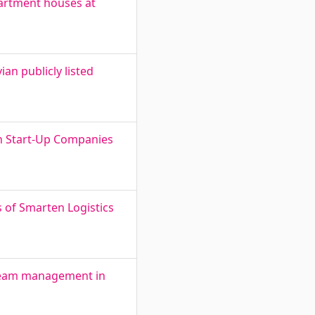
partment houses at
an publicly listed
an Start-Up Companies
s of Smarten Logistics
team management in