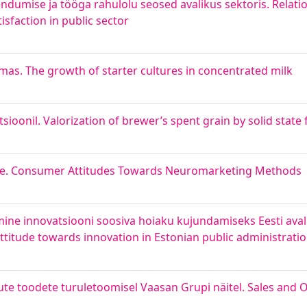
endumise ja tööga rahulolu seosed avalikus sektoris. Rela
sfaction in public sector
mas. The growth of starter cultures in concentrated milk
sioonil. Valorization of brewer’s spent grain by solid state
se. Consumer Attitudes Towards Neuromarketing Methods
 innovatsiooni soosiva hoiaku kujundamiseks Eesti avalik
ttitude towards innovation in Estonian public administratio
te toodete turuletoomisel Vaasan Grupi näitel. Sales and 