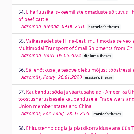
54.
Liha füüsikalis–keemiliste omaduste sõltuvus l
of beef cattle
Aasamaa, Brenda
09.06.2016
bachelor's theses
55.
Väikesaadetiste Hiina-Eesti multimodaalse veo al
Multimodal Transport of Small Shipments from China
Aasamaa, Harri
05.06.2024
diploma theses
56.
Säilenõtkuse ja teadveloleku mõjust tööstressil
Aasamäe, Kadry
20.01.2020
master's theses
57.
Kaubandussõda ja väärtusahelad - Ameerika Ühend
tööstusharusisesele kaubandusele. Trade wars and v
Union member states and China
Aasamäe, Karl-Adolf
28.05.2026
master's theses
58.
Ehitustehnoloogia ja platsikorralduse analüüs Ta