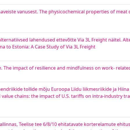
ihaveiste vanusest. The physicochemical properties of meat
ternatiivsed lahendused ettevõtte Via 3L Freight näitel. Alt
 to Estonia: A Case Study of Via 3L Freight
e. The impact of resilience and mindfulness on work- relate
riikide tollide mõju Euroopa Liidu liikmesriikide ja Hiina 
alue chains: the impact of U.S. tariffs on intra-industry
llinnas, Teelise tee 6/8/10 ehitatavate korterelamute ehituse