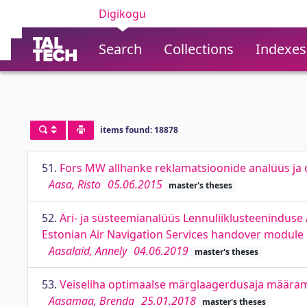
Digikogu
Search
Collections
Indexes
items found: 18878
51.
Fors MW allhanke reklamatsioonide analüüs ja 
Aasa, Risto
05.06.2015
master's theses
52.
Äri- ja süsteemianalüüs Lennuliiklusteeninduse
Estonian Air Navigation Services handover module
Aasalaid, Annely
04.06.2019
master's theses
53.
Veiseliha optimaalse märglaagerdusaja määrami
Aasamaa, Brenda
25.01.2018
master's theses