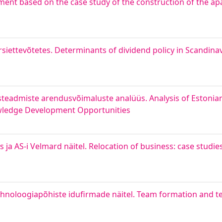
ent based on the case study of the construction of the a
siettevõtetes. Determinants of dividend policy in Scandinavi
tlusteadmiste arendusvõimaluste analüüs. Analysis of Estoni
wledge Development Opportunities
ja AS-i Velmard näitel. Relocation of business: case studie
noloogiapõhiste idufirmade näitel. Team formation and 