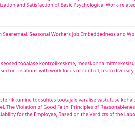
zation and Satisfaction of Basic Psychological Work-relate
on Saaremaal. Seasonal Workers Job Embeddedness and Wor
: seosed tööalase kontrollkeskme, meeskonna mitmekesisus
ector: relations with work locus of control, team diversity
te rikkumine töösuhtes töötajale varalise vastutuse kohal
l. The Violation of Good Faith, Principles of Reasonablenes
iability for the Employee, Based on the Verdicts of the La