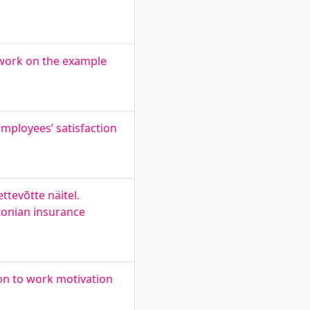
 work on the example
mployees’ satisfaction
ttevõtte näitel.
tonian insurance
ion to work motivation