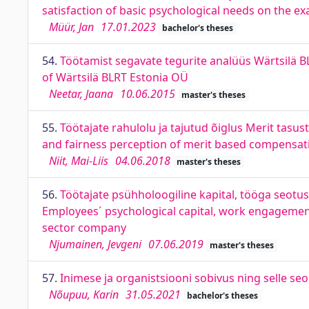
satisfaction of basic psychological needs on the ex
Müür, Jan
17.01.2023
bachelor's theses
54.
Töötamist segavate tegurite analüüs Wärtsilä B
of Wärtsilä BLRT Estonia OÜ
Neetar, Jaana
10.06.2015
master's theses
55.
Töötajate rahulolu ja tajutud õiglus Merit tas
and fairness perception of merit based compensat
Niit, Mai-Liis
04.06.2018
master's theses
56.
Töötajate psühholoogiline kapital, tööga seotus
Employees´ psychological capital, work engagemen
sector company
Njumainen, Jevgeni
07.06.2019
master's theses
57.
Inimese ja organistsiooni sobivus ning selle se
Nõupuu, Karin
31.05.2021
bachelor's theses