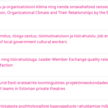
 ja organisatsiooni kliima ning nende omavahelised seosed
ion, Organizational Climate and Their Relationships by the
imitus, tööga seotus, töömotivatsioon ja töörahulolu. Job
of local government cultural workers
tiili ning töörahuloluga. Leader-Member Exchange quality rel
faction
rid Eesti erateatrite loomingulistes projektimeeskondades.
ct teams in Estonian private theatres
a tööalaste psühholoogiliste baasvajaduste rahuldamise mõ