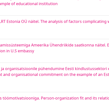
ample of educational institution
LRT Estonia OÜ näitel. The analysis of factors complicating
ustamissüsteemiga Ameerika Ühendriikide saatkonna näitel. E
ion in U.S embassy
 ja organisatsioonile pühendumine Eesti kindlustussektori e
t and organisational commitment on the example of an Es
os töömotivatsiooniga. Person-organization fit and its relat