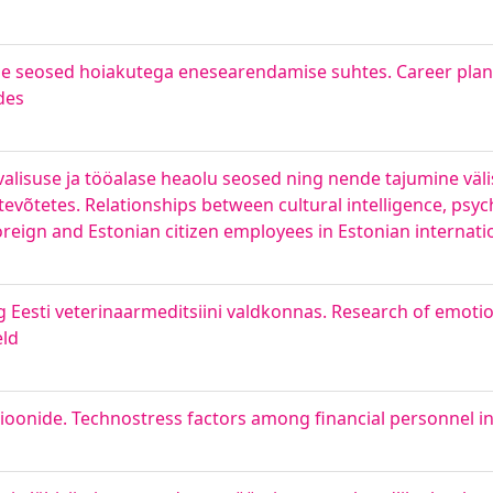
nde seosed hoiakutega enesearendamise suhtes. Career plans
des
rvalisuse ja tööalase heaolu seosed ning nende tajumine väli
tevõtetes. Relationships between cultural intelligence, psyc
oreign and Estonian citizen employees in Estonian internat
g Eesti veterinaarmeditsiini valdkonnas. Research of emotio
eld
sioonide. Technostress factors among financial personnel in