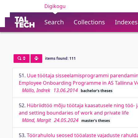
Digikogu
Search
Collections
Indexes
items found: 111
51.
Uue töötaja sisseelamisprogrammi parendamine 
Employee Onboarding Programme in AS Tallinna V
Mällo, Indrek
13.06.2014
bachelor's theses
52.
Hübriidtöö mõju töötaja kaasatusele ning töö- 
and setting boundaries of work and private life
Mänd, Margit
24.05.2024
master's theses
53.
Töörahulolu seosed tööalaste vajaduste rahulda