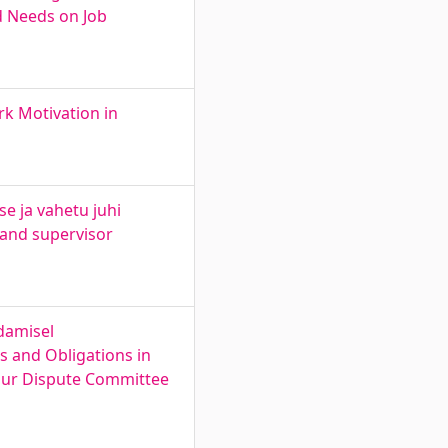
d Needs on Job
k Motivation in
e ja vahetu juhi
 and supervisor
damisel
s and Obligations in
bour Dispute Committee