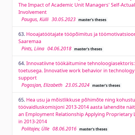
The Impact of Academic Unit Managers' Self-Actuali
Involvement
Paugus, Külli
30.05.2023
master's theses
63.
Hooajatöötajate tööpõimitus ja töömotivatsio
Saaremaa
Pints, Liina
04.06.2018
master's theses
64.
Innovatiivne töökäitumine tehnoloogiasektoris
toetusega. Innovative work behavior in technology s
support
Pogosjan, Elizabeth
23.05.2024
master's theses
65.
Hea usu ja mõistlikkuse põhimõte ning kohustus
töövaidluskomisjoni 2013-2014 aasta lahendite näite
an Employment Relationship Applying Proprietary L
in 2013-2014
Politajev, Ülle
08.06.2016
master's theses