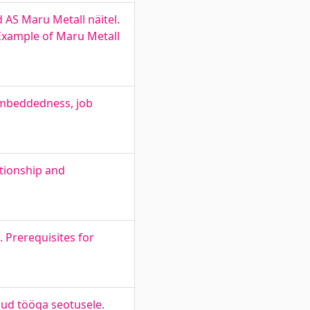
 AS Maru Metall näitel.
 Example of Maru Metall
 embeddedness, job
ationship and
 Prerequisites for
jud tööga seotusele.