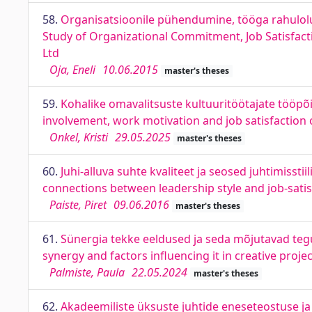
58.
Organisatsioonile pühendumine, tööga rahulolu
Study of Organizational Commitment, Job Satisfact
Ltd
Oja, Eneli
10.06.2015
master's theses
59.
Kohalike omavalitsuste kultuuritöötajate tööpõ
involvement, work motivation and job satisfaction 
Onkel, Kristi
29.05.2025
master's theses
60.
Juhi-alluva suhte kvaliteet ja seosed juhtimiss
connections between leadership style and job-satis
Paiste, Piret
09.06.2016
master's theses
61.
Sünergia tekke eeldused ja seda mõjutavad tegu
synergy and factors influencing it in creative proje
Palmiste, Paula
22.05.2024
master's theses
62.
Akadeemiliste üksuste juhtide eneseteostuse j