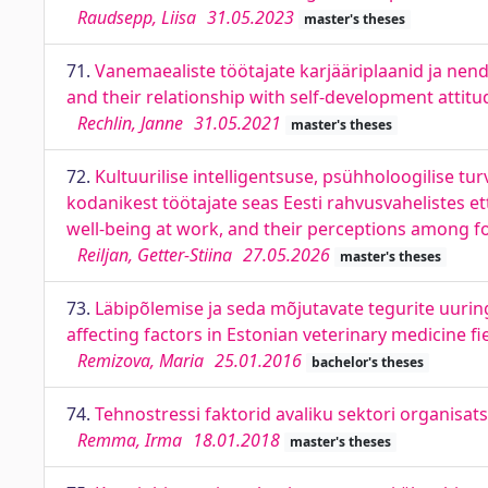
Raudsepp, Liisa
31.05.2023
master's theses
71.
Vanemaealiste töötajate karjääriplaanid ja ne
and their relationship with self-development attitu
Rechlin, Janne
31.05.2021
master's theses
72.
Kultuurilise intelligentsuse, psühholoogilise tu
kodanikest töötajate seas Eesti rahvusvahelistes et
well-being at work, and their perceptions among f
Reiljan, Getter-Stiina
27.05.2026
master's theses
73.
Läbipõlemise ja seda mõjutavate tegurite uurin
affecting factors in Estonian veterinary medicine fi
Remizova, Maria
25.01.2016
bachelor's theses
74.
Tehnostressi faktorid avaliku sektori organisat
Remma, Irma
18.01.2018
master's theses