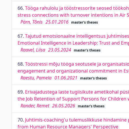
66.
Tööga rahulolu ja tööstressorite seosed töökoh
stress connections with turnover intentions in Air 
Pärn, Tõnis
25.01.2016
master's theses
67.
Tajutud emotsionaalne intelligentsus juhtimises:
Emotional Intelligence in Leadership: Trust and E
Raavel, Liisa
23.05.2024
master's theses
68.
Tööstressi mõju tööga seotusele ja organisatsio
engagement and organizational commitment in Es
Raestu, Pamela
01.06.2021
master's theses
69.
Erivajadustega laste tugiisikute ametikohal püs
the Job Retention of Support Persons for Children 
Rander, Remet
26.05.2026
master's theses
70.
Juhtimis-coaching'u tulemuslikkuse hindamine p
from Human Resource Managers' Perspective