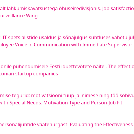
alt lahkumiskavatsustega õhuseiredivisjonis. Job satisfacti
Surveillance Wing
 IT spetsialistide usaldus ja sõnajulgus suhtluses vahetu ju
mployee Voice in Communication with Immediate Supervisor 
onile pühendumisele Eesti iduettevõtete näitel. The effect
tonian startup companies
imise tegurid: motivatsiooni tüüp ja inimese ning töö sobivu
with Special Needs: Motivation Type and Person-Job Fit
ersonalijuhtide vaatenurgast. Evaluating the Effectiveness