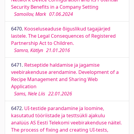
Security Benefits in a Company Setting
Samoilov, Mark
07.06.2024
6470.
Kooseluseaduse õiguslikud tagajärjed
lastele. The Legal Consequences of Registered
Partnership Act to Children.
Samra, Kätlyn
21.01.2016
6471.
Retseptide haldamise ja jagamise
veebirakenduse arendamine. Development of a
Recipe Management and Sharing Web
Application
Sams, Nele Liis
22.01.2026
6472.
UI-testide parandamine ja loomine,
kasutatud tööriistade ja testtsükli ajakulu
analüüs AS Eesti Telekomi veebirakenduse näitel.
The process of fixing and creating UI-tests,