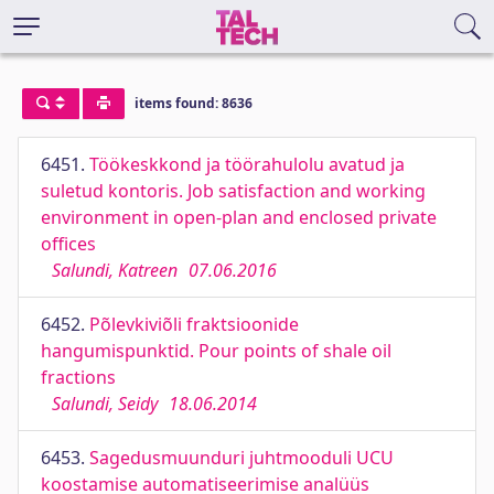
items found: 8636
6451.
Töökeskkond ja töörahulolu avatud ja
suletud kontoris. Job satisfaction and working
environment in open-plan and enclosed private
offices
Salundi, Katreen
07.06.2016
6452.
Põlevkiviõli fraktsioonide
hangumispunktid. Pour points of shale oil
fractions
Salundi, Seidy
18.06.2014
6453.
Sagedusmuunduri juhtmooduli UCU
koostamise automatiseerimise analüüs