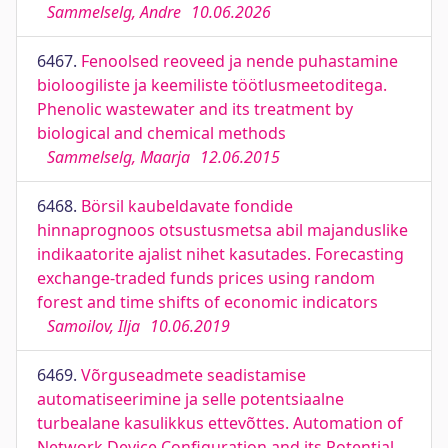
Sammelselg, Andre
10.06.2026
6467.
Fenoolsed reoveed ja nende puhastamine
bioloogiliste ja keemiliste töötlusmeetoditega.
Phenolic wastewater and its treatment by
biological and chemical methods
Sammelselg, Maarja
12.06.2015
6468.
Börsil kaubeldavate fondide
hinnaprognoos otsustusmetsa abil majanduslike
indikaatorite ajalist nihet kasutades. Forecasting
exchange-traded funds prices using random
forest and time shifts of economic indicators
Samoilov, Ilja
10.06.2019
6469.
Võrguseadmete seadistamise
automatiseerimine ja selle potentsiaalne
turbealane kasulikkus ettevõttes. Automation of
Network Device Configuration and its Potential