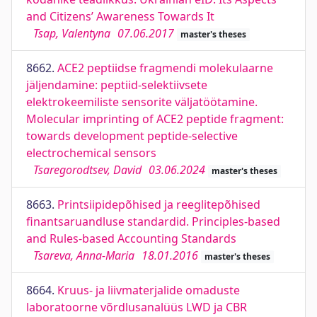
and Citizens’ Awareness Towards It
Tsap, Valentyna
07.06.2017
master's theses
8662.
ACE2 peptiidse fragmendi molekulaarne
jäljendamine: peptiid-selektiivsete
elektrokeemiliste sensorite väljatöötamine.
Molecular imprinting of ACE2 peptide fragment:
towards development peptide-selective
electrochemical sensors
Tsaregorodtsev, David
03.06.2024
master's theses
8663.
Printsiipidepõhised ja reeglitepõhised
finantsaruandluse standardid. Principles-based
and Rules-based Accounting Standards
Tsareva, Anna-Maria
18.01.2016
master's theses
8664.
Kruus- ja liivmaterjalide omaduste
laboratoorne võrdlusanalüüs LWD ja CBR