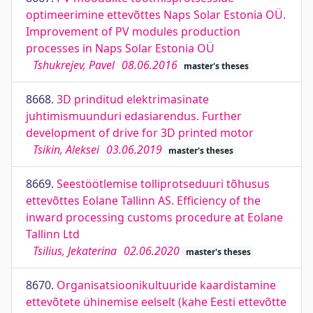
optimeerimine ettevõttes Naps Solar Estonia OÜ.
Improvement of PV modules production
processes in Naps Solar Estonia OÜ
Tshukrejev, Pavel
08.06.2016
master's theses
8668.
3D prinditud elektrimasinate
juhtimismuunduri edasiarendus. Further
development of drive for 3D printed motor
Tsikin, Aleksei
03.06.2019
master's theses
8669.
Seestöötlemise tolliprotseduuri tõhusus
ettevõttes Eolane Tallinn AS. Efficiency of the
inward processing customs procedure at Eolane
Tallinn Ltd
Tsilius, Jekaterina
02.06.2020
master's theses
8670.
Organisatsioonikultuuride kaardistamine
ettevõtete ühinemise eelselt (kahe Eesti ettevõtte