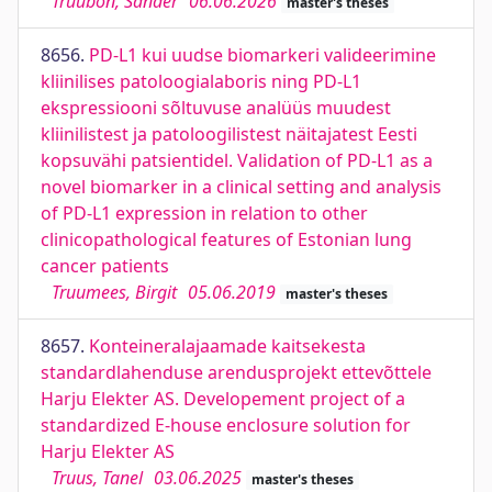
Truubon, Sander
06.06.2026
master's theses
8656.
PD-L1 kui uudse biomarkeri valideerimine
kliinilises patoloogialaboris ning PD-L1
ekspressiooni sõltuvuse analüüs muudest
kliinilistest ja patoloogilistest näitajatest Eesti
kopsuvähi patsientidel. Validation of PD-L1 as a
novel biomarker in a clinical setting and analysis
of PD-L1 expression in relation to other
clinicopathological features of Estonian lung
cancer patients
Truumees, Birgit
05.06.2019
master's theses
8657.
Konteineralajaamade kaitsekesta
standardlahenduse arendusprojekt ettevõttele
Harju Elekter AS. Developement project of a
standardized E-house enclosure solution for
Harju Elekter AS
Truus, Tanel
03.06.2025
master's theses