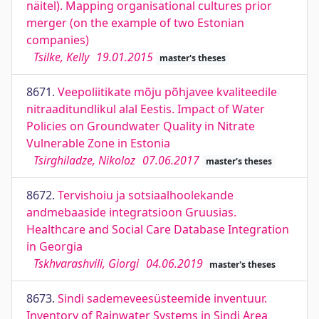
näitel). Mapping organisational cultures prior
merger (on the example of two Estonian
companies)
Tsilke, Kelly
19.01.2015
master's theses
8671.
Veepoliitikate mõju põhjavee kvaliteedile
nitraaditundlikul alal Eestis. Impact of Water
Policies on Groundwater Quality in Nitrate
Vulnerable Zone in Estonia
Tsirghiladze, Nikoloz
07.06.2017
master's theses
8672.
Tervishoiu ja sotsiaalhoolekande
andmebaaside integratsioon Gruusias.
Healthcare and Social Care Database Integration
in Georgia
Tskhvarashvili, Giorgi
04.06.2019
master's theses
8673.
Sindi sademeveesüsteemide inventuur.
Inventory of Rainwater Systems in Sindi Area