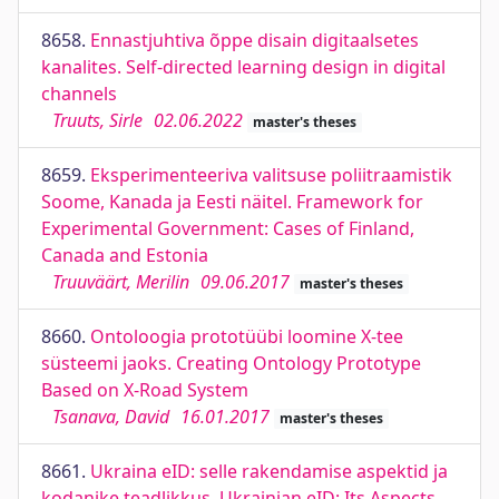
8658.
Ennastjuhtiva õppe disain digitaalsetes
kanalites. Self-directed learning design in digital
channels
Truuts, Sirle
02.06.2022
master's theses
8659.
Eksperimenteeriva valitsuse poliitraamistik
Soome, Kanada ja Eesti näitel. Framework for
Experimental Government: Cases of Finland,
Canada and Estonia
Truuväärt, Merilin
09.06.2017
master's theses
8660.
Ontoloogia prototüübi loomine X-tee
süsteemi jaoks. Creating Ontology Prototype
Based on X-Road System
Tsanava, David
16.01.2017
master's theses
8661.
Ukraina eID: selle rakendamise aspektid ja
kodanike teadlikkus. Ukrainian eID: Its Aspects