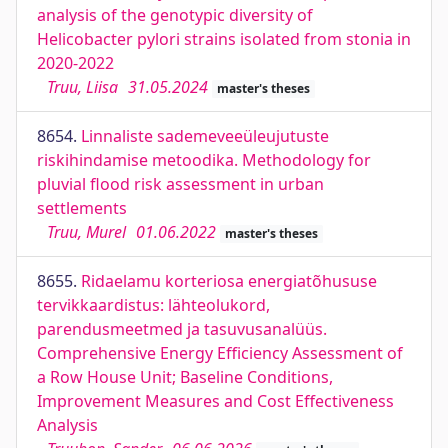
analysis of the genotypic diversity of
Helicobacter pylori strains isolated from stonia in
2020-2022
Truu, Liisa
31.05.2024
master's theses
8654.
Linnaliste sademeveeüleujutuste
riskihindamise metoodika. Methodology for
pluvial flood risk assessment in urban
settlements
Truu, Murel
01.06.2022
master's theses
8655.
Ridaelamu korteriosa energiatõhususe
tervikkaardistus: lähteolukord,
parendusmeetmed ja tasuvusanalüüs.
Comprehensive Energy Efficiency Assessment of
a Row House Unit; Baseline Conditions,
Improvement Measures and Cost Effectiveness
Analysis