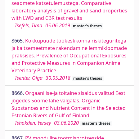
seadmete katsetulemustega. Comparative
laboratory analysis of gravel and sand properties
with LWD and CBR test results
Tsefels, Timo
05.06.2019
master's theses
8665.
Kokkupuude töökeskkonna riskiteguritega
ja kaitsemeetmete rakendamine lemmikloomade
praksises. Prevalence of Occupational Exposures
and Protective Measures in Companion Animal
Veterinary Practice
Tsenter, Olga
30.05.2018
master's theses
8666.
Orgaanilise-ja toitaine sisaldus valitud Eesti
jõgedes Soome lahe valgalas. Organic
Substances and Nutrient Content in the Selected
Estonian Rivers of Gulf of Finland
Tshokden, Yersey
03.06.2020
master's theses
8667.
PV moodulite tootmisprotsesside