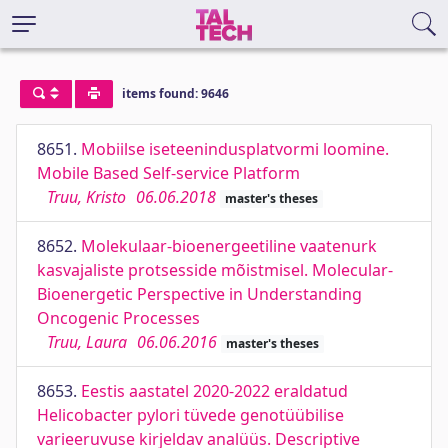
items found: 9646
8651.
Mobiilse iseteenindusplatvormi loomine.
Mobile Based Self-service Platform
Truu, Kristo
06.06.2018
master's theses
8652.
Molekulaar-bioenergeetiline vaatenurk
kasvajaliste protsesside mõistmisel. Molecular-
Bioenergetic Perspective in Understanding
Oncogenic Processes
Truu, Laura
06.06.2016
master's theses
8653.
Eestis aastatel 2020-2022 eraldatud
Helicobacter pylori tüvede genotüübilise
varieeruvuse kirjeldav analüüs. Descriptive