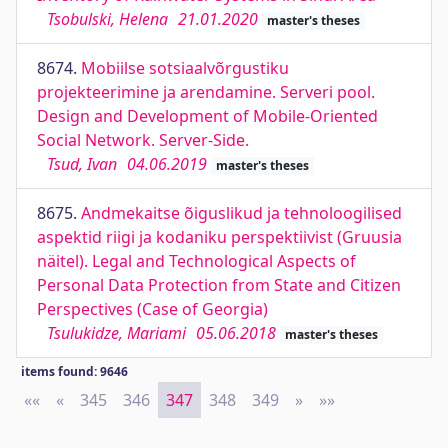
Tsobulski, Helena
21.01.2020
master's theses
8674.
Mobiilse sotsiaalvõrgustiku
projekteerimine ja arendamine. Serveri pool.
Design and Development of Mobile-Oriented
Social Network. Server-Side.
Tsud, Ivan
04.06.2019
master's theses
8675.
Andmekaitse õiguslikud ja tehnoloogilised
aspektid riigi ja kodaniku perspektiivist (Gruusia
näitel). Legal and Technological Aspects of
Personal Data Protection from State and Citizen
Perspectives (Case of Georgia)
Tsulukidze, Mariami
05.06.2018
master's theses
items found: 9646
««
First
«
Previous
345
346
347
348
349
»
Next
»»
Last