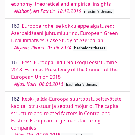
economy: theoretical and empirical insights
Alishani, Art Fatmir
18.12.2019
master's theses
160.
Euroopa rohelise kokkuleppe algatused:
Aserbaidžaani juhtumiuuring. European Green
Deal Initiatives. Case Study of Azerbaijan
Aliyeva, Ilkana
05.06.2024
bachelor's theses
161.
Eesti Euroopa Liidu Nõukogu eesistumine
2018. Estonias Presidency of the Council of the
European Union 2018
Aljas, Kairi
08.06.2016
bachelor's theses
162.
Kesk- ja Ida-Euroopa suurtööstusettevõtete
kapitali struktuur ja seotud mõjurid. The capital
structure and related factors in Central and
Eastern European large manufacturing
companies