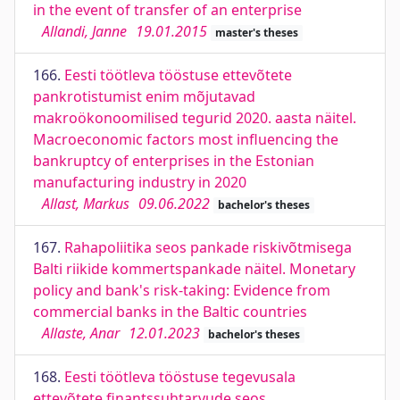
in the event of transfer of an enterprise
Allandi, Janne
19.01.2015
master's theses
166.
Eesti töötleva tööstuse ettevõtete
pankrotistumist enim mõjutavad
makroökonoomilised tegurid 2020. aasta näitel.
Macroeconomic factors most influencing the
bankruptcy of enterprises in the Estonian
manufacturing industry in 2020
Allast, Markus
09.06.2022
bachelor's theses
167.
Rahapoliitika seos pankade riskivõtmisega
Balti riikide kommertspankade näitel. Monetary
policy and bank's risk-taking: Evidence from
commercial banks in the Baltic countries
Allaste, Anar
12.01.2023
bachelor's theses
168.
Eesti töötleva tööstuse tegevusala
ettevõtete finantssuhtarvude seos