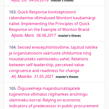
Aljas, Ott
04.06.2018
master's theses
163.
Quick Response kontseptsiooni
rakendamise võimalused Montoni kaubamärgi
näitel. Implementing the Principles of Quick
Response on the Example of Monton Brand
Aljaste, Maris
06.06.2017
master's theses
164.
Seosed enesejuhtimisvõime, tajutud isiklike
ja organisatsiooni väärtuste ühildumise ning
muudatusteks valmisoleku vahel. Relations
between self-leadership, perceived value
congruence and readiness for change
All, Maarika
31.05.2021
master's theses
165.
Õiguseelneja majandusnäitajatele
tuginemise võimalus riigihankes äriühingu
ülemineku korral. Relying on economic
indicators of predecessor in public procurement