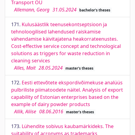
Transport OÜ
Allemann, Georg
31.05.2024
bachelor's theses
171.
Kulusäästlik teenusekontseptsioon ja
tehnoloogilised lahendused raiskamise
vähendamise käivitajatena heakorrateenustes.
Cost-effective service concept and technological
solutions as triggers for waste reduction in
cleaning services
Alles, Mait
28.05.2024
master's theses
172.
Eesti ettevõtete ekspordivõimekuse analüüs
pulbriliste piimatoodete näitel. Analysis of export
capability of Estonian enterprises based on the
example of dairy powder products
Allik, Aliise
08.06.2016
master's theses
173.
Lühendite sobivus kaubamärkideks. The
suitability of acronyms as trademarks