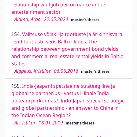
relationship whit job performance in the
entertainment sector
Algma, Argo
22.05.2024
master's theses
154.
Valitsuse võlakirja tootluste ja ärikinnisvara
renditootluste seos Balti riikides. The
relationship between government bond yields
and commercial real estate rental yields in Baltic
States
Algpeus, Kristiine
06.06.2016
master's theses
155.
India-Jaapani spetsiaalne strateegiline ja
globaalne partnerlus - vastus Hiinale India
ookeani piirkonnas?. Indo-Japan special strategic
and global partnership - an answer to China in
the Indian Ocean Region?
Ali, Istikar
18.01.2019
master's theses