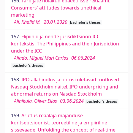
156.
Tarbijate hoiakud ebaeetilisse reklaami.
Consumers' attitudes towards unethical
marketing
Ali, Khalid M.
20.01.2020
bachelor's theses
157.
Flipiinid ja nende jurisdiktsioon ICC
kontekstis. The Philippines and their Jurisdiction
under the ICC
Aliado, Miguel Mari Carlos
06.06.2024
bachelor's theses
158.
IPO allahindlus ja ootusi ületavad tootlused
Nasdaq Stockholm näitel. IPO underpricing and
abnormal returns on Nasdaq Stockholm
Alinikula, Oliver Elias
03.06.2024
bachelor's theses
159.
Arutlus reaalaja majanduse
kontseptsioonist: teoreetiline ja empiiriline
sissevaade. Unfolding the concept of real-time