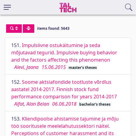
items found: 5643
151.
Impulsiivne ostukäitumine ja seda
mõjutavad tegurid. Impulsive buying behavior
and the factors affecting this phenomenon
Alevi, Jaana
15.06.2015
master's theses
152.
Soome aktsiafondide tootluste võrdlus
aastatel 2014-2017. Finnish stock fund
performance comparison for years 2014-2017
Alfat, Alan Beian
06.06.2018
bachelor's theses
153.
Kliendipoolse ahistamise tajumine ja mõju
töö sooritusele meelelahutussektori näitel.
Perceptions of customer harassment and its