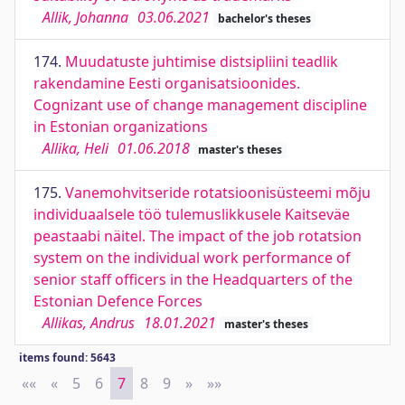
Allik, Johanna
03.06.2021
bachelor's theses
174.
Muudatuste juhtimise distsipliini teadlik
rakendamine Eesti organisatsioonides.
Cognizant use of change management discipline
in Estonian organizations
Allika, Heli
01.06.2018
master's theses
175.
Vanemohvitseride rotatsioonisüsteemi mõju
individuaalsele töö tulemuslikkusele Kaitseväe
peastaabi näitel. The impact of the job rotatsion
system on the individual work performance of
senior staff officers in the Headquarters of the
Estonian Defence Forces
Allikas, Andrus
18.01.2021
master's theses
items found: 5643
««
First
«
Previous
5
6
7
8
9
»
Next
»»
Last