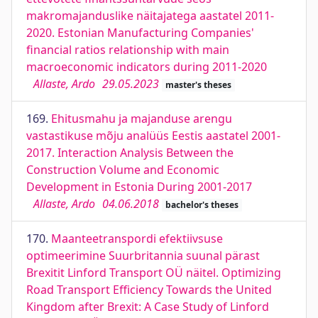
makromajanduslike näitajatega aastatel 2011-
2020. Estonian Manufacturing Companies'
financial ratios relationship with main
macroeconomic indicators during 2011-2020
Allaste, Ardo
29.05.2023
master's theses
169.
Ehitusmahu ja majanduse arengu
vastastikuse mõju analüüs Eestis aastatel 2001-
2017. Interaction Analysis Between the
Construction Volume and Economic
Development in Estonia During 2001-2017
Allaste, Ardo
04.06.2018
bachelor's theses
170.
Maanteetranspordi efektiivsuse
optimeerimine Suurbritannia suunal pärast
Brexitit Linford Transport OÜ näitel. Optimizing
Road Transport Efficiency Towards the United
Kingdom after Brexit: A Case Study of Linford