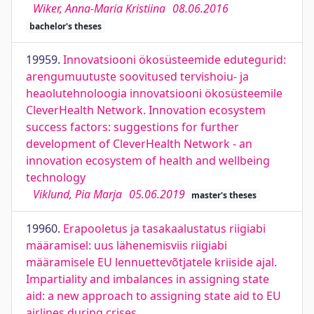
Wiker, Anna-Maria Kristiina
08.06.2016
bachelor's theses
19959.
Innovatsiooni ökosüsteemide edutegurid:
arengumuutuste soovitused tervishoiu- ja
heaolutehnoloogia innovatsiooni ökosüsteemile
CleverHealth Network. Innovation ecosystem
success factors: suggestions for further
development of CleverHealth Network - an
innovation ecosystem of health and wellbeing
technology
Viklund, Pia Marja
05.06.2019
master's theses
19960.
Erapooletus ja tasakaalustatus riigiabi
määramisel: uus lähenemisviis riigiabi
määramisele EU lennuettevõtjatele kriiside ajal.
Impartiality and imbalances in assigning state
aid: a new approach to assigning state aid to EU
airlines during crises