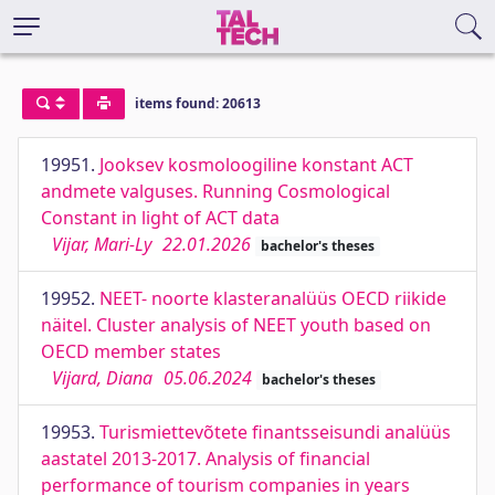
items found: 20613
19951.
Jooksev kosmoloogiline konstant ACT
andmete valguses. Running Cosmological
Constant in light of ACT data
Vijar, Mari-Ly
22.01.2026
bachelor's theses
19952.
NEET- noorte klasteranalüüs OECD riikide
näitel. Cluster analysis of NEET youth based on
OECD member states
Vijard, Diana
05.06.2024
bachelor's theses
19953.
Turismiettevõtete finantsseisundi analüüs
aastatel 2013-2017. Analysis of financial
performance of tourism companies in years