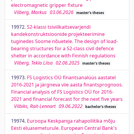
electromagnetic gripper fixture
Vilberg, Markus
03.06.2026
master's theses
19972.
S2-klassi tsiviilkaitsevarjendi
kandekonstruktsioonide projekteerimine
tuginedes Soome nõuetele. The design of load-
bearing structures for a S2-class civil defence
shelter in accordance with Finnish regulations
Vilberg, Tekla Liisa
02.06.2025
master's theses
19973.
FS Logistics OÜ finantsanalüüs aastatel
2016-2021 ja järgneva viie aasta finantsprognoos.
Financial analysis of FS Logistics OÜ for 2016-
2021 and financial forecast for the next five years
Vilbiks, Rait-Lennart
09.06.2022
bachelor's theses
19974.
Euroopa Keskpanga rahapoliitika mõju
Eesti eluasemeturule. European Central Bank's