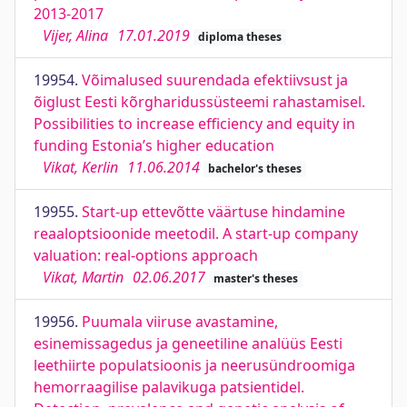
2013-2017
Vijer, Alina
17.01.2019
diploma theses
19954.
Võimalused suurendada efektiivsust ja
õiglust Eesti kõrgharidussüsteemi rahastamisel.
Possibilities to increase efficiency and equity in
funding Estonia’s higher education
Vikat, Kerlin
11.06.2014
bachelor's theses
19955.
Start-up ettevõtte väärtuse hindamine
reaaloptsioonide meetodil. A start-up company
valuation: real-options approach
Vikat, Martin
02.06.2017
master's theses
19956.
Puumala viiruse avastamine,
esinemissagedus ja geneetiline analüüs Eesti
leethiirte populatsioonis ja neerusündroomiga
hemorraagilise palavikuga patsientidel.