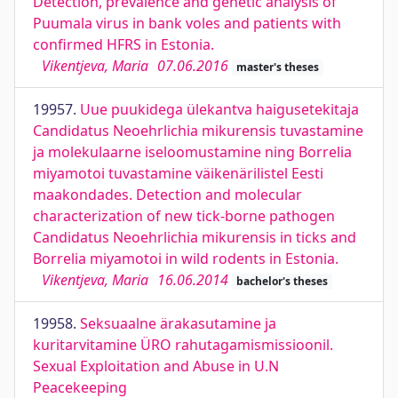
Detection, prevalence and genetic analysis of
Puumala virus in bank voles and patients with
confirmed HFRS in Estonia.
Vikentjeva, Maria
07.06.2016
master's theses
19957.
Uue puukidega ülekantva haigusetekitaja
Candidatus Neoehrlichia mikurensis tuvastamine
ja molekulaarne iseloomustamine ning Borrelia
miyamotoi tuvastamine väikenärilistel Eesti
maakondades. Detection and molecular
characterization of new tick-borne pathogen
Candidatus Neoehrlichia mikurensis in ticks and
Borrelia miyamotoi in wild rodents in Estonia.
Vikentjeva, Maria
16.06.2014
bachelor's theses
19958.
Seksuaalne ärakasutamine ja
kuritarvitamine ÜRO rahutagamismissioonil.
Sexual Exploitation and Abuse in U.N
Peacekeeping