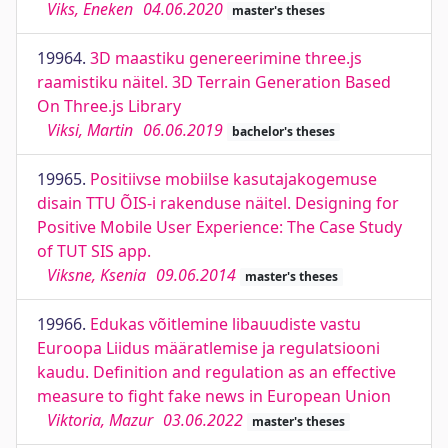
Viks, Eneken
04.06.2020
master's theses
19964.
3D maastiku genereerimine three.js
raamistiku näitel. 3D Terrain Generation Based
On Three.js Library
Viksi, Martin
06.06.2019
bachelor's theses
19965.
Positiivse mobiilse kasutajakogemuse
disain TTU ÕIS-i rakenduse näitel. Designing for
Positive Mobile User Experience: The Case Study
of TUT SIS app.
Viksne, Ksenia
09.06.2014
master's theses
19966.
Edukas võitlemine libauudiste vastu
Euroopa Liidus määratlemise ja regulatsiooni
kaudu. Definition and regulation as an effective
measure to fight fake news in European Union
Viktoria, Mazur
03.06.2022
master's theses