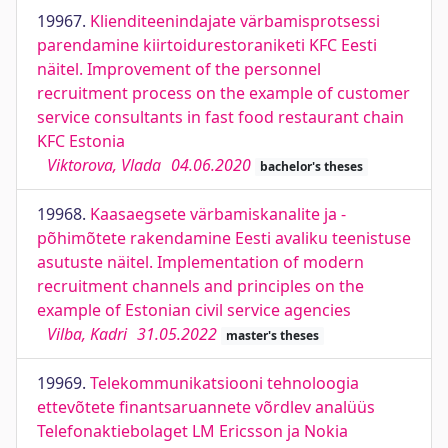
19967.
Klienditeenindajate värbamisprotsessi
parendamine kiirtoidurestoraniketi KFC Eesti
näitel. Improvement of the personnel
recruitment process on the example of customer
service consultants in fast food restaurant chain
KFC Estonia
Viktorova, Vlada
04.06.2020
bachelor's theses
19968.
Kaasaegsete värbamiskanalite ja -
põhimõtete rakendamine Eesti avaliku teenistuse
asutuste näitel. Implementation of modern
recruitment channels and principles on the
example of Estonian civil service agencies
Vilba, Kadri
31.05.2022
master's theses
19969.
Telekommunikatsiooni tehnoloogia
ettevõtete finantsaruannete võrdlev analüüs
Telefonaktiebolaget LM Ericsson ja Nokia