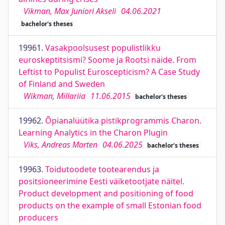
Vikman, Max Juniori Akseli
04.06.2021
bachelor's theses
19961.
Vasakpoolsusest populistlikku
euroskeptitsismi? Soome ja Rootsi näide. From
Leftist to Populist Euroscepticism? A Case Study
of Finland and Sweden
Wikman, Millariia
11.06.2015
bachelor's theses
19962.
Õpianalüütika pistikprogrammis Charon.
Learning Analytics in the Charon Plugin
Viks, Andreas Marten
04.06.2025
bachelor's theses
19963.
Toidutoodete tootearendus ja
positsioneerimine Eesti väiketootjate näitel.
Product development and positioning of food
products on the example of small Estonian food
producers