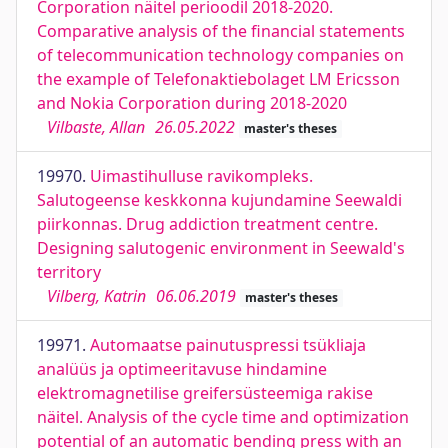
Corporation näitel perioodil 2018-2020.
Comparative analysis of the financial statements
of telecommunication technology companies on
the example of Telefonaktiebolaget LM Ericsson
and Nokia Corporation during 2018-2020
Vilbaste, Allan
26.05.2022
master's theses
19970.
Uimastihulluse ravikompleks.
Salutogeense keskkonna kujundamine Seewaldi
piirkonnas. Drug addiction treatment centre.
Designing salutogenic environment in Seewald's
territory
Vilberg, Katrin
06.06.2019
master's theses
19971.
Automaatse painutuspressi tsükliaja
analüüs ja optimeeritavuse hindamine
elektromagnetilise greifersüsteemiga rakise
näitel. Analysis of the cycle time and optimization
potential of an automatic bending press with an