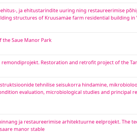
itus-, ja ehitustarindite uuring ning restaureerimise põhi
ilding structures of Kruusamäe farm residential building in
of the Saue Manor Park
remondiprojekt. Restoration and retrofit project of the Tar
struktsioonide tehnilise seisukorra hindamine, mikrobioloo
ondition evaluation, microbiological studies and principal r
 hinnang ja restaureerimise arhitektuurne eelprojekt. The t
e saare manor stable