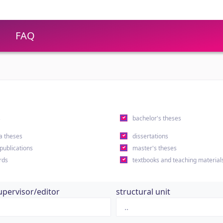
FAQ
s
bachelor's theses
a theses
dissertations
 publications
master's theses
rds
textbooks and teaching material
upervisor/editor
structural unit