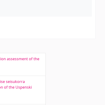
tion assessment of the
lise seisukorra
ion of the Uspenski