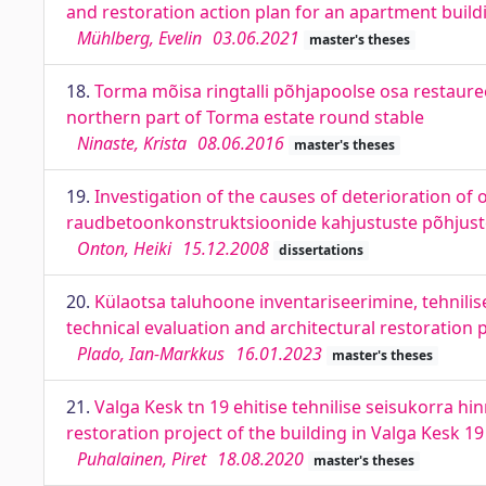
and restoration action plan for an apartment build
Mühlberg, Evelin
03.06.2021
master's theses
18.
Torma mõisa ringtalli põhjapoolse osa restauree
northern part of Torma estate round stable
Ninaste, Krista
08.06.2016
master's theses
19.
Investigation of the causes of deterioration of 
raudbetoonkonstruktsioonide kahjustuste põhjust
Onton, Heiki
15.12.2008
dissertations
20.
Külaotsa taluhoone inventariseerimine, tehnilis
technical evaluation and architectural restoration 
Plado, Ian-Markkus
16.01.2023
master's theses
21.
Valga Kesk tn 19 ehitise tehnilise seisukorra h
restoration project of the building in Valga Kesk 19
Puhalainen, Piret
18.08.2020
master's theses