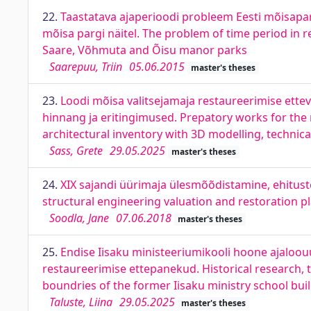
22.
Taastatava ajaperioodi probleem Eesti mõisapar
mõisa pargi näitel. The problem of time period in
Saare, Võhmuta and Õisu manor parks
Saarepuu, Triin
05.06.2015
master's theses
23.
Loodi mõisa valitsejamaja restaureerimise ettev
hinnang ja eritingimused. Prepatory works for the 
architectural inventory with 3D modelling, technic
Sass, Grete
29.05.2025
master's theses
24.
XIX sajandi üürimaja ülesmõõdistamine, ehituste
structural engineering valuation and restoration pl
Soodla, Jane
07.06.2018
master's theses
25.
Endise Iisaku ministeeriumikooli hoone ajaloouur
restaureerimise ettepanekud. Historical research, t
boundries of the former Iisaku ministry school bui
Taluste, Liina
29.05.2025
master's theses