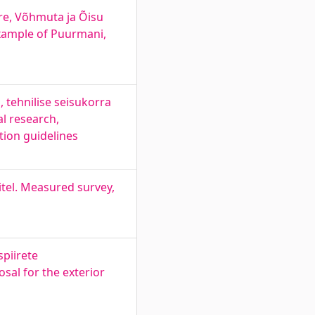
re, Võhmuta ja Õisu
example of Puurmani,
 tehnilise seisukorra
l research,
tion guidelines
itel. Measured survey,
spiirete
sal for the exterior