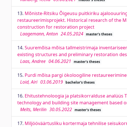
13.
Mõniste-Ritsiku Õigeusu puitkiriku ajaloouurin
restaureerimisprojekt. Historical research of the
construction for restoration project
Laagemann, Anton
24.05.2024
master's theses
14.
Suuremõisa mõisa tallmeistrimaja inventariseeri
existing structures and preliminary restoration d
Laas, Andree
04.06.2021
master's theses
15.
Purdi mõisa pargi ökoloogiline restaureerimine
Loid, Airi
03.06.2019
bachelor's theses
16.
Ehitustehnoloogia ja platsikorralduse analüüs T
technology and building site management based on 
Melts, Merilin
30.05.2022
master's theses
17.
Miljööväärtusliku kortermaja tehnilise seisuko