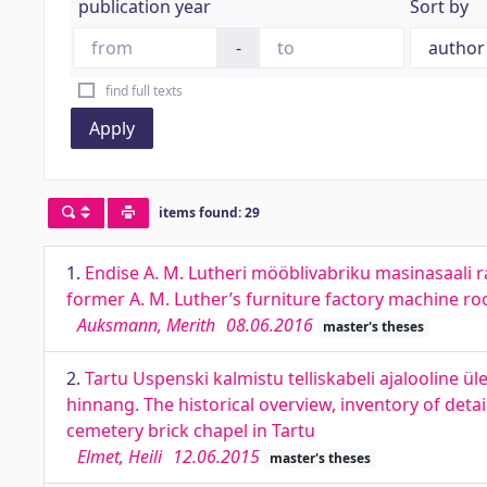
publication year
Sort by
-
find full texts
Apply
items found: 29
1.
Endise A. M. Lutheri mööblivabriku masinasaali
former A. M. Luther’s furniture factory machine ro
Auksmann, Merith
08.06.2016
master's theses
2.
Tartu Uspenski kalmistu telliskabeli ajalooline ül
hinnang. The historical overview, inventory of deta
cemetery brick chapel in Tartu
Elmet, Heili
12.06.2015
master's theses