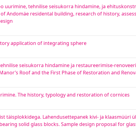
o uurimine, tehnilise seisukorra hindamine, ja ehituskonst
 of Andomäe residental building, research of history, asses
design
tory application of integrating sphere
hnilise seisukorra hindamine ja restaureerimise-renoveer
 Manor’s Roof and the First Phase of Restoration and Renov
rimine. The history, typology and restoration of cornices
ist täisplokkidega. Lahendusettepanek kivi- ja klaasmüüri
bearing solid glass blocks. Sample design proposal for gla