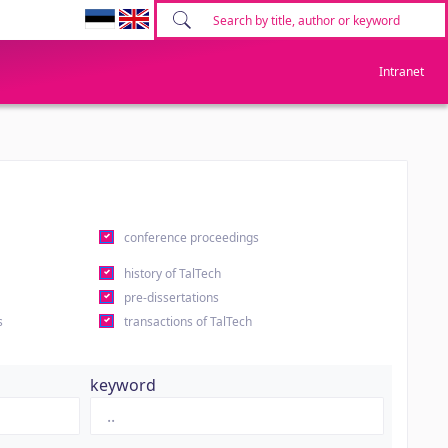
Intranet
conference proceedings
history of TalTech
pre-dissertations
s
transactions of TalTech
keyword