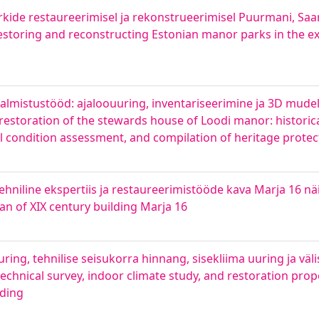
kide restaureerimisel ja rekonstrueerimisel Puurmani, Saa
 restoring and reconstructing Estonian manor parks in the 
almistustööd: ajaloouuring, inventariseerimine ja 3D mudel,
restoration of the stewards house of Loodi manor: historica
al condition assessment, and compilation of heritage protec
hniline ekspertiis ja restaureerimistööde kava Marja 16 nä
an of XIX century building Marja 16
ing, tehnilise seisukorra hinnang, sisekliima uuring ja väli
echnical survey, indoor climate study, and restoration propo
lding