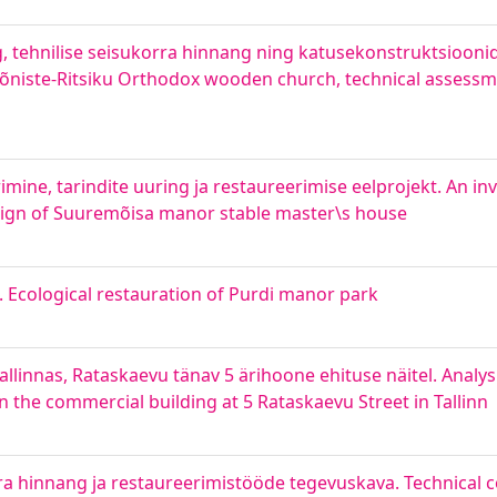
g, tehnilise seisukorra hinnang ning katusekonstruktsioonid
 Mõniste-Ritsiku Orthodox wooden church, technical assessm
mine, tarindite uuring ja restaureerimise eelprojekt. An inv
esign of Suuremõisa manor stable master\s house
. Ecological restauration of Purdi manor park
allinnas, Rataskaevu tänav 5 ärihoone ehituse näitel. Analys
the commercial building at 5 Rataskaevu Street in Tallinn
rra hinnang ja restaureerimistööde tegevuskava. Technical