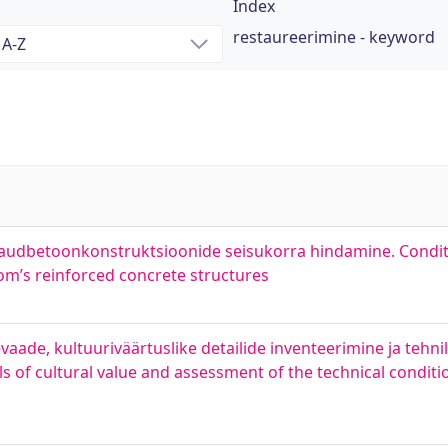
Index
restaureerimine - keyword
 raudbetoonkonstruktsioonide seisukorra hindamine. Condi
om’s reinforced concrete structures
evaade, kultuuriväärtuslike detailide inventeerimine ja tehni
ils of cultural value and assessment of the technical condit