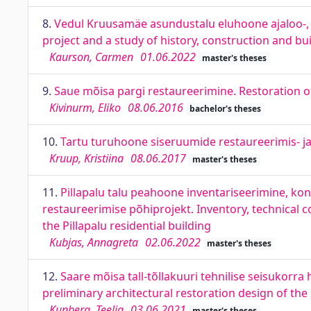
8.
Vedul Kruusamäe asundustalu eluhoone ajaloo-, eh
project and a study of history, construction and bu
Kaurson, Carmen
01.06.2022
master's theses
9.
Saue mõisa pargi restaureerimine. Restoration 
Kivinurm, Eliko
08.06.2016
bachelor's theses
10.
Tartu turuhoone siseruumide restaureerimis- ja 
Kruup, Kristiina
08.06.2017
master's theses
11.
Pillapalu talu peahoone inventariseerimine, kon
restaureerimise põhiprojekt. Inventory, technical c
the Pillapalu residential building
Kubjas, Annagreta
02.06.2022
master's theses
12.
Saare mõisa tall-tõllakuuri tehnilise seisukorra
preliminary architectural restoration design of th
Kunberg, Teelia
03.06.2021
master's theses