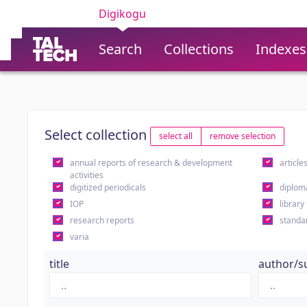
Digikogu
Search
Collections
Indexes
Select collection
select all
remove selection
annual reports of research & development
article
activities
digitized periodicals
diplom
IOP
library
research reports
standa
varia
title
author/s