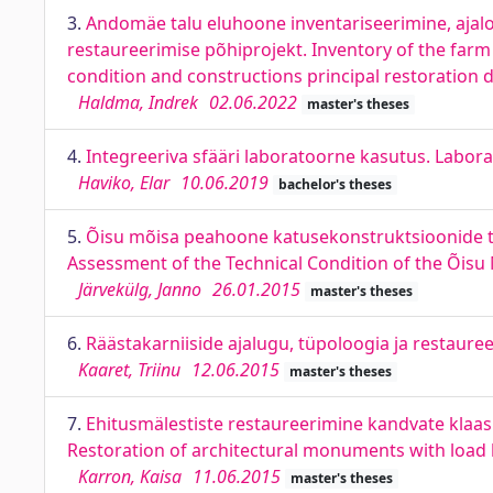
3.
Andomäe talu eluhoone inventariseerimine, ajalo
restaureerimise põhiprojekt. Inventory of the farm
condition and constructions principal restoration 
Haldma, Indrek
02.06.2022
master's theses
4.
Integreeriva sfääri laboratoorne kasutus. Labora
Haviko, Elar
10.06.2019
bachelor's theses
5.
Õisu mõisa peahoone katusekonstruktsioonide te
Assessment of the Technical Condition of the Õisu
Järvekülg, Janno
26.01.2015
master's theses
6.
Räästakarniiside ajalugu, tüpoloogia ja restauree
Kaaret, Triinu
12.06.2015
master's theses
7.
Ehitusmälestiste restaureerimine kandvate klaas
Restoration of architectural monuments with load 
Karron, Kaisa
11.06.2015
master's theses