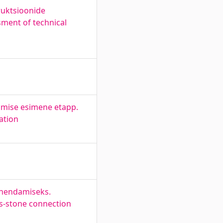
ruktsioonide
sment of technical
imise esimene etapp.
ation
 ühendamiseks.
ss-stone connection