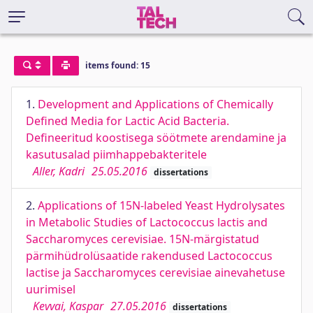
items found: 15
1.
Development and Applications of Chemically
Defined Media for Lactic Acid Bacteria.
Defineeritud koostisega söötmete arendamine ja
kasutusalad piimhappebakteritele
Aller, Kadri
25.05.2016
dissertations
2.
Applications of 15N-labeled Yeast Hydrolysates
in Metabolic Studies of Lactococcus lactis and
Saccharomyces cerevisiae. 15N-märgistatud
pärmihüdrolüsaatide rakendused Lactococcus
lactise ja Saccharomyces cerevisiae ainevahetuse
uurimisel
Kevvai, Kaspar
27.05.2016
dissertations