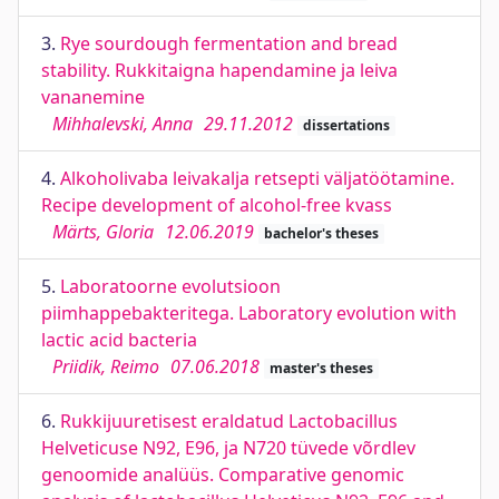
3.
Rye sourdough fermentation and bread
stability. Rukkitaigna hapendamine ja leiva
vananemine
Mihhalevski, Anna
29.11.2012
dissertations
4.
Alkoholivaba leivakalja retsepti väljatöötamine.
Recipe development of alcohol-free kvass
Märts, Gloria
12.06.2019
bachelor's theses
5.
Laboratoorne evolutsioon
piimhappebakteritega. Laboratory evolution with
lactic acid bacteria
Priidik, Reimo
07.06.2018
master's theses
6.
Rukkijuuretisest eraldatud Lactobacillus
Helveticuse N92, E96, ja N720 tüvede võrdlev
genoomide analüüs. Comparative genomic