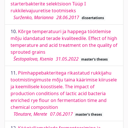
starterbakterite selektsioon Tüüp I
rukkileivajuuretise tootmiseks
Surženko, Marianna
28.06.2017
dissertations
10.
Kõrge temperatuuri ja happega töötlemise
mõju idandatud terade kvaliteedile. Effect of high
temperature and acid treatment on the quality of
sprouted grains
Šestopalova, Ksenia
31.05.2022
master's theses
11.
Piimhappebakteritega rikastatud rukkijahu
tootmistingimuste mõju taina käärimise kiirusele
ja keemilisele koostisele. The impact of
production conditions of lactic acid bacteria
enriched rye flour on fermentation time and
chemical composition
Tõnutare, Merete
07.06.2017
master's theses