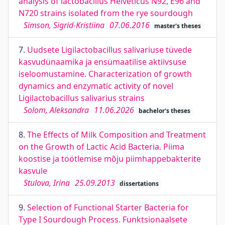
analysis of lactobacillus Helveticus N92, E96 and
N720 strains isolated from the rye sourdough
Simson, Sigrid-Kristiina
07.06.2016
master's theses
7.
Uudsete Ligilactobacillus salivariuse tüvede
kasvudünaamika ja ensümaatilise aktiivsuse
iseloomustamine. Characterization of growth
dynamics and enzymatic activity of novel
Ligilactobacillus salivarius strains
Solom, Aleksandra
11.06.2026
bachelor's theses
8.
The Effects of Milk Composition and Treatment
on the Growth of Lactic Acid Bacteria. Piima
koostise ja töötlemise mõju piimhappebakterite
kasvule
Stulova, Irina
25.09.2013
dissertations
9.
Selection of Functional Starter Bacteria for
Type I Sourdough Process. Funktsionaalsete