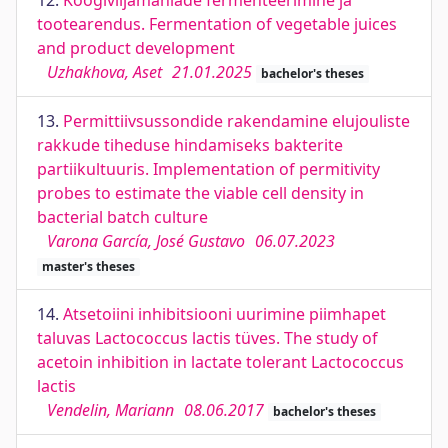
12.
Köögiviljamahlade fermenteerimine ja
tootearendus. Fermentation of vegetable juices
and product development
Uzhakhova, Aset
21.01.2025
bachelor's theses
13.
Permittiivsussondide rakendamine elujouliste
rakkude tiheduse hindamiseks bakterite
partiikultuuris. Implementation of permitivity
probes to estimate the viable cell density in
bacterial batch culture
Varona García, José Gustavo
06.07.2023
master's theses
14.
Atsetoiini inhibitsiooni uurimine piimhapet
taluvas Lactococcus lactis tüves. The study of
acetoin inhibition in lactate tolerant Lactococcus
lactis
Vendelin, Mariann
08.06.2017
bachelor's theses