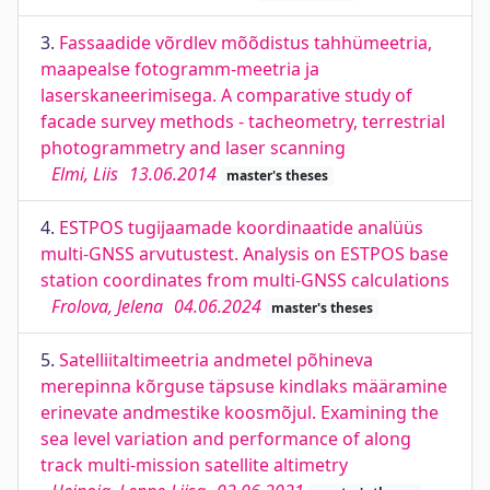
3.
Fassaadide võrdlev mõõdistus tahhümeetria,
maapealse fotogramm-meetria ja
laserskaneerimisega. A comparative study of
facade survey methods - tacheometry, terrestrial
photogrammetry and laser scanning
Elmi, Liis
13.06.2014
master's theses
4.
ESTPOS tugijaamade koordinaatide analüüs
multi-GNSS arvutustest. Analysis on ESTPOS base
station coordinates from multi-GNSS calculations
Frolova, Jelena
04.06.2024
master's theses
5.
Satelliitaltimeetria andmetel põhineva
merepinna kõrguse täpsuse kindlaks määramine
erinevate andmestike koosmõjul. Examining the
sea level variation and performance of along
track multi-mission satellite altimetry