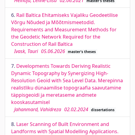
Heinoja, Lenne-Liisa
02.06.2021
master's theses
6.
Rail Baltica Ehitamiseks Vajaliku Geodeetilise
Võrgu Nõuded ja Mõõtmismeetodid.
Requirements and Measurement Methods for
the Geodetic Network Required for the
Construction of Rail Baltica
Ivask, Tauri
05.06.2026
master's theses
7.
Developments Towards Deriving Realistic
Dynamic Topography by Synergizing High-
Resolution Geoid with Sea Level Data. Merepinna
realistliku dünaamilise topograafia saavutamine
täppisgeoidi ja meretaseme andmete
kooskasutamisel
Jahanmard, Vahidreza
02.02.2024
dissertations
8.
Laser Scanning of Built Environment and
Landforms with Spatial Modelling Applications.