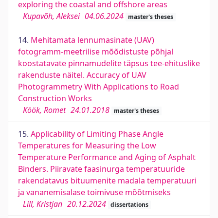
exploring the coastal and offshore areas
Kupavõh, Aleksei
04.06.2024
master's theses
14.
Mehitamata lennumasinate (UAV)
fotogramm-meetrilise mõõdistuste põhjal
koostatavate pinnamudelite täpsus tee-ehituslike
rakenduste näitel. Accuracy of UAV
Photogrammetry With Applications to Road
Construction Works
Köök, Romet
24.01.2018
master's theses
15.
Applicability of Limiting Phase Angle
Temperatures for Measuring the Low
Temperature Performance and Aging of Asphalt
Binders. Piiravate faasinurga temperatuuride
rakendatavus bituumenite madala temperatuuri
ja vananemisalase toimivuse mõõtmiseks
Lill, Kristjan
20.12.2024
dissertations