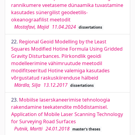
rannikumere veetaseme dünaamika tuvastamine
kasutades sünergilist geodeetilis-
okeanograafilist meetodit
Mostafavi, Majid
11.04.2024
dissertations
22.
Regional Geoid Modelling by the Least
Squares Modified Hotine Formula Using Gridded
Gravity Disturbances. Piirkondlik geoidi
modelleerimine vähimruutude meetodil
modifitseeritud Hotine valemiga kasutades
võrgustatud raskuskiirenduse hälbeid
Märdla, Silja
13.12.2017
dissertations
23.
Mobiilse laserskaneerimise tehnoloogia
rakendamine teekatendite mõõdistamisel.
Application of Mobile Laser Scanning Technology
for Surveying Road Surfaces
Putnik, Martti
24.01.2018
master's theses