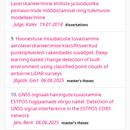
Laserskaneerimine ehitiste ja looduslike
pinnavormide mõõdistamisel ning tulemuste
modelleerimine
Julge, Kalev
19.01.2018
dissertations
9.
Hoonestuse muudatuste tuvastamine
aerolaserskaneerimise klassifitseeritud
punktipilvedest rakendades süvaõpet. Deep-
learning based change detection of built
environment using classified point clouds of
airborne LiDAR surveys
Jõgiste, Gert
06.06.2025
master's theses
10.
GNSS-signaali häiringute tuvastamine
ESTPOS tugijaamade võrgu näitel. Detection of
GNSS signal interference in the ESTPOS CORS
network
Järv, Berit
06.06.2025
master's theses