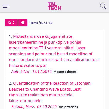
items found: 32
1.
Mittestandardse kujuga ehitiste
laserskaneerimine ja punktipilve põhjal
modelleerimine TTÜ veetorni näitel. Laser
scanning and point-cloud based modelling of
non-standard structures with an application to a
historic water tower
Aule, Silver
18.12.2014
master's theses
2.
Quantification of the Reaction of Estonian
Beaches to Changing Wave Loads. Eesti
rannikute reaktsioon muutuvatele
lainekoormustele
Eelsalu, Maris
05.10.2020
dissertations