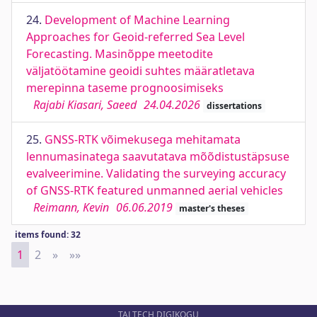
24.
Development of Machine Learning
Approaches for Geoid-referred Sea Level
Forecasting. Masinõppe meetodite
väljatöötamine geoidi suhtes määratletava
merepinna taseme prognoosimiseks
Rajabi Kiasari, Saeed
24.04.2026
dissertations
25.
GNSS-RTK võimekusega mehitamata
lennumasinatega saavutatava mõõdistustäpsuse
evalveerimine. Validating the surveying accuracy
of GNSS-RTK featured unmanned aerial vehicles
Reimann, Kevin
06.06.2019
master's theses
items found: 32
1
2
»
Next
»»
Last
TALTECH DIGIKOGU