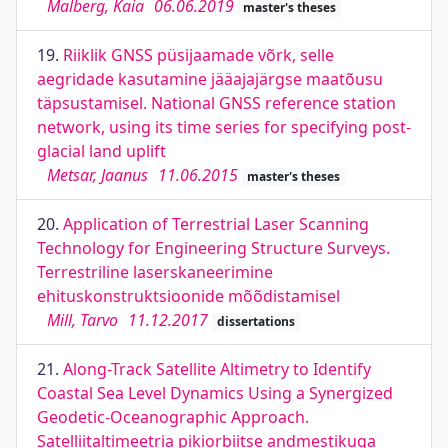
Malberg, Kaia
06.06.2019
master's theses
19.
Riiklik GNSS püsijaamade võrk, selle
aegridade kasutamine jääajajärgse maatõusu
täpsustamisel. National GNSS reference station
network, using its time series for specifying post-
glacial land uplift
Metsar, Jaanus
11.06.2015
master's theses
20.
Application of Terrestrial Laser Scanning
Technology for Engineering Structure Surveys.
Terrestriline laserskaneerimine
ehituskonstruktsioonide mõõdistamisel
Mill, Tarvo
11.12.2017
dissertations
21.
Along-Track Satellite Altimetry to Identify
Coastal Sea Level Dynamics Using a Synergized
Geodetic-Oceanographic Approach.
Satelliitaltimeetria pikiorbiitse andmestikuga