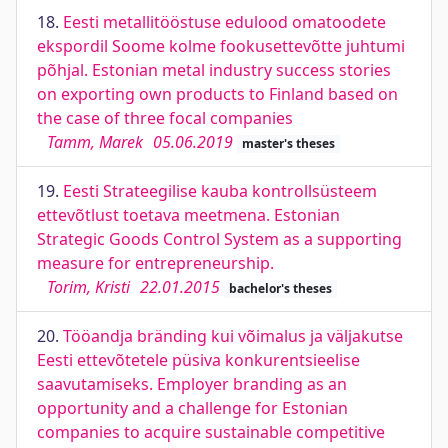
18.
Eesti metallitööstuse edulood omatoodete
ekspordil Soome kolme fookusettevõtte juhtumi
põhjal. Estonian metal industry success stories
on exporting own products to Finland based on
the case of three focal companies
Tamm, Marek
05.06.2019
master's theses
19.
Eesti Strateegilise kauba kontrollsüsteem
ettevõtlust toetava meetmena. Estonian
Strategic Goods Control System as a supporting
measure for entrepreneurship.
Torim, Kristi
22.01.2015
bachelor's theses
20.
Tööandja bränding kui võimalus ja väljakutse
Eesti ettevõtetele püsiva konkurentsieelise
saavutamiseks. Employer branding as an
opportunity and a challenge for Estonian
companies to acquire sustainable competitive