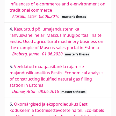
influences of e-commerce and e-environment on
traditional commerce
Alasalu, Ester
08.06.2016
master's theses
4.
Kasutatud põllumajandustehnika
rahvusvaheline äri Mascus müügiportaali näitel
Eestis. Used agricultural machinery business on
the example of Mascus sales portal in Estonia
Broberg, Janno
01.06.2020
master's theses
5.
Veeldatud maagaasitankla rajamise
majanduslik analüüs Eestis. Economical analysis
of constructing liquified natural gas filling
station in Estonia
Dianov, Artur
08.06.2016
master's theses
6.
Ökomärgised ja ekspordiedukus Eesti
kodukeemia tootmisettevõtete näitel. Eco-labels