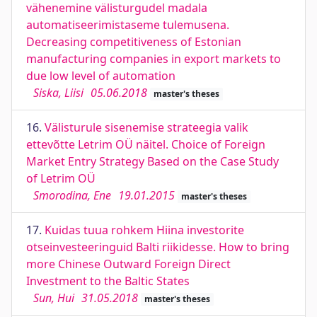
vähenemine välisturgudel madala
automatiseerimistaseme tulemusena.
Decreasing competitiveness of Estonian
manufacturing companies in export markets to
due low level of automation
Siska, Liisi
05.06.2018
master's theses
16.
Välisturule sisenemise strateegia valik
ettevõtte Letrim OÜ näitel. Choice of Foreign
Market Entry Strategy Based on the Case Study
of Letrim OÜ
Smorodina, Ene
19.01.2015
master's theses
17.
Kuidas tuua rohkem Hiina investorite
otseinvesteeringuid Balti riikidesse. How to bring
more Chinese Outward Foreign Direct
Investment to the Baltic States
Sun, Hui
31.05.2018
master's theses