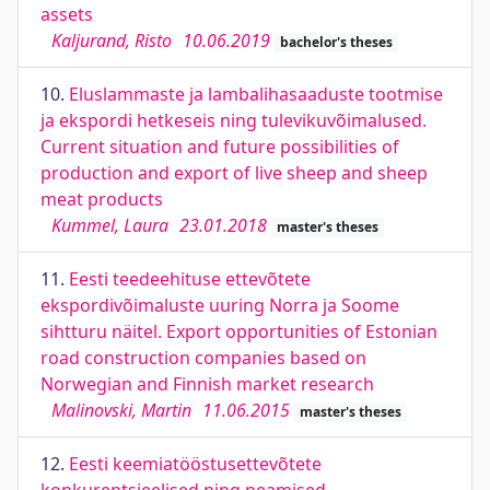
assets
Kaljurand, Risto
10.06.2019
bachelor's theses
10.
Eluslammaste ja lambalihasaaduste tootmise
ja ekspordi hetkeseis ning tulevikuvõimalused.
Current situation and future possibilities of
production and export of live sheep and sheep
meat products
Kummel, Laura
23.01.2018
master's theses
11.
Eesti teedeehituse ettevõtete
ekspordivõimaluste uuring Norra ja Soome
sihtturu näitel. Export opportunities of Estonian
road construction companies based on
Norwegian and Finnish market research
Malinovski, Martin
11.06.2015
master's theses
12.
Eesti keemiatööstusettevõtete