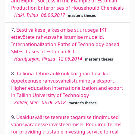
and Export Success in the Example of Estonian
Production Enterprises of Househould Chemicals
Haki, Triinu
06.06.2017
master's theses
7.
Eesti väikese ja keskmise suurusega IKT
ettevõtete rahvusvahelistumise mudelid.
Internationalization Paths of Technology-based
SMEs: Cases of Estonian ICT
Harutjunjan, Piruza
12.06.2014
master's theses
8.
Tallinna Tehnikaülikooli kõrghariduse kui
õppeteenuse rahvusvahelistumine ja eksport.
Higher education internationalization and export
in Tallinn University of Technology
Kalder, Sten
05.06.2018
master's theses
9.
Usaldusväärse teenuse tagamise tingimused
väärisvaradesse investeerimisel. Required terms
for providing trustable investing service to real