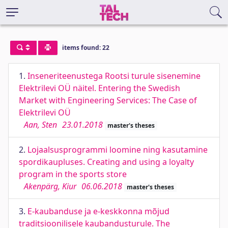
items found: 22
1.
Inseneriteenustega Rootsi turule sisenemine
Elektrilevi OÜ näitel. Entering the Swedish
Market with Engineering Services: The Case of
Elektrilevi OÜ
Aan, Sten
23.01.2018
master's theses
2.
Lojaalsusprogrammi loomine ning kasutamine
spordikaupluses. Creating and using a loyalty
program in the sports store
Akenpärg, Kiur
06.06.2018
master's theses
3.
E-kaubanduse ja e-keskkonna mõjud
traditsioonilisele kaubandusturule. The