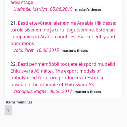
advantage
Uudmäe, Merilyn
05.06.2019
master's theses
21.
Eesti ettevõtete laienemine Araabia riikidesse:
turule sisenemine ja turul tegutsemine. Estonian
companies in Arabic countries: market entry and
operations
Valu, Piret
10.06.2015
master's theses
22.
Eesti pehmemööbli tootjate ekspordimudelid
Ehitusvara AS näitel. The export models of
upholstered furniture producers in Estonia
based on the example of Ehitusvara AS
Visnapuu, Ragne
06.06.2017
master's theses
items found: 22
1