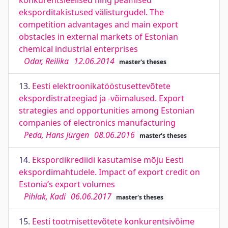
konkurentsieelised ning peamised
eksporditakistused välisturgudel. The
competition advantages and main export
obstacles in external markets of Estonian
chemical industrial enterprises
Odar, Reilika
12.06.2014
master's theses
13.
Eesti elektroonikatööstusettevõtete
ekspordistrateegiad ja -võimalused. Export
strategies and opportunities among Estonian
companies of electronics manufacturing
Peda, Hans Jürgen
08.06.2016
master's theses
14.
Ekspordikrediidi kasutamise mõju Eesti
ekspordimahtudele. Impact of export credit on
Estonia’s export volumes
Pihlak, Kadi
06.06.2017
master's theses
15.
Eesti tootmisettevõtete konkurentsivõime