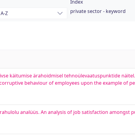
Index
private sector - keyword
iivse käitumise ärahoidmisel tehnoülevaatuspunktide näitel
rruptive behaviour of employees upon the example of per
örahulolu analüüs. An analysis of job satisfaction amongst p