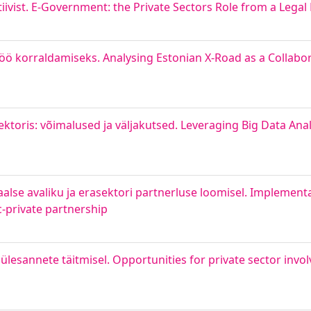
ektiivist. E-Government: the Private Sectors Role from a Legal
töö korraldamiseks. Analysing Estonian X-Road as a Collabor
oris: võimalused ja väljakutsed. Leveraging Big Data Analy
lse avaliku ja erasektori partnerluse loomisel. Implementa
c-private partnership
ülesannete täitmisel. Opportunities for private sector invo