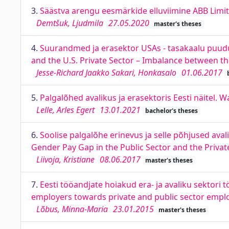
3.
Säästva arengu eesmärkide elluviimine ABB Limit
Demtšuk, Ljudmila
27.05.2020
master's theses
4.
Suurandmed ja erasektor USAs - tasakaalu puudu
and the U.S. Private Sector – Imbalance between th
Jesse-Richard Jaakko Sakari, Honkasalo
01.06.2017
5.
Palgalõhed avalikus ja erasektoris Eesti näitel. W
Lelle, Arles Egert
13.01.2021
bachelor's theses
6.
Soolise palgalõhe erinevus ja selle põhjused avali
Gender Pay Gap in the Public Sector and the Private
Liivoja, Kristiane
08.06.2017
master's theses
7.
Eesti tööandjate hoiakud era- ja avaliku sektori 
employers towards private and public sector emplo
Lõbus, Minna-Maria
23.01.2015
master's theses