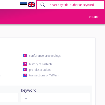
Intranet
conference proceedings
history of TalTech
pre-dissertations
s
transactions of TalTech
keyword