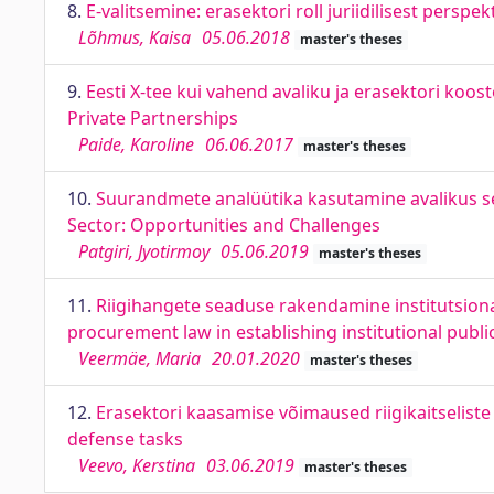
8.
E-valitsemine: erasektori roll juriidilisest persp
Lõhmus, Kaisa
05.06.2018
master's theses
9.
Eesti X-tee kui vahend avaliku ja erasektori koos
Private Partnerships
Paide, Karoline
06.06.2017
master's theses
10.
Suurandmete analüütika kasutamine avalikus sekt
Sector: Opportunities and Challenges
Patgiri, Jyotirmoy
05.06.2019
master's theses
11.
Riigihangete seaduse rakendamine institutsionaa
procurement law in establishing institutional publi
Veermäe, Maria
20.01.2020
master's theses
12.
Erasektori kaasamise võimaused riigikaitseliste 
defense tasks
Veevo, Kerstina
03.06.2019
master's theses