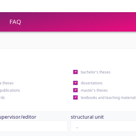
FAQ
s
bachelor's theses
a theses
dissertations
 publications
master's theses
rds
textbooks and teaching material
upervisor/editor
structural unit