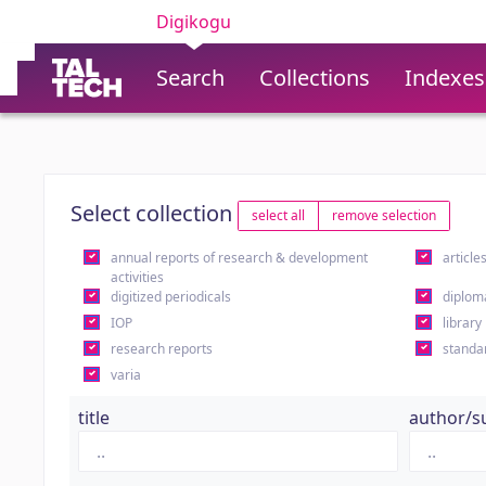
Digikogu
Search
Collections
Indexes
Select collection
select all
remove selection
annual reports of research & development
article
activities
digitized periodicals
diplom
IOP
library
research reports
standa
varia
title
author/s