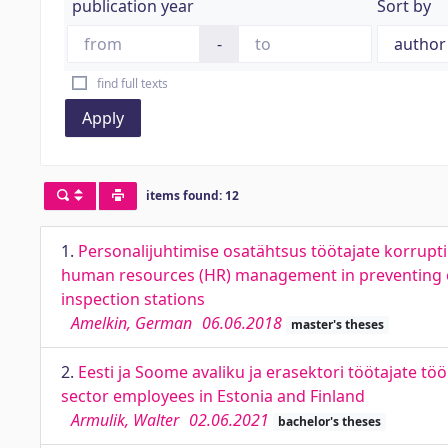
publication year
Sort by
-
find full texts
Apply
items found: 12
1.
Personalijuhtimise osatähtsus töötajate korrupt
human resources (HR) management in preventing co
inspection stations
Amelkin, German
06.06.2018
master's theses
2.
Eesti ja Soome avaliku ja erasektori töötajate tö
sector employees in Estonia and Finland
Armulik, Walter
02.06.2021
bachelor's theses