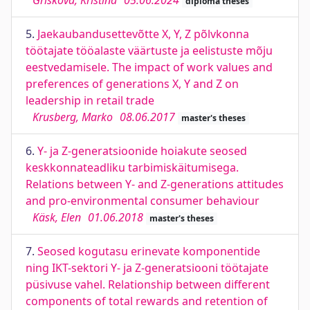
Griškova, Kristina
05.06.2024
diploma theses
5.
Jaekaubandusettevõtte X, Y, Z põlvkonna
töötajate tööalaste väärtuste ja eelistuste mõju
eestvedamisele. The impact of work values and
preferences of generations X, Y and Z on
leadership in retail trade
Krusberg, Marko
08.06.2017
master's theses
6.
Y- ja Z-generatsioonide hoiakute seosed
keskkonnateadliku tarbimiskäitumisega.
Relations between Y- and Z-generations attitudes
and pro-environmental consumer behaviour
Käsk, Elen
01.06.2018
master's theses
7.
Seosed kogutasu erinevate komponentide
ning IKT-sektori Y- ja Z-generatsiooni töötajate
püsivuse vahel. Relationship between different
components of total rewards and retention of