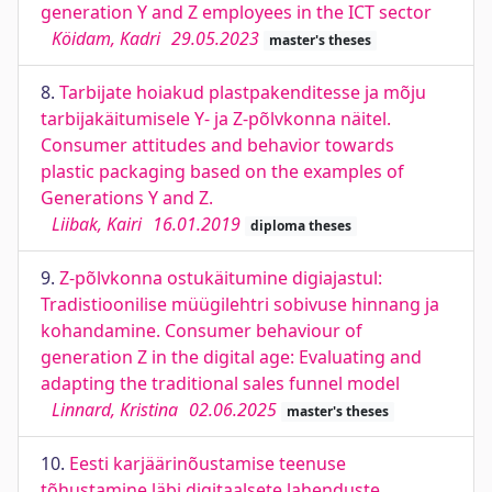
generation Y and Z employees in the ICT sector
Köidam, Kadri
29.05.2023
master's theses
8.
Tarbijate hoiakud plastpakenditesse ja mõju
tarbijakäitumisele Y- ja Z-põlvkonna näitel.
Consumer attitudes and behavior towards
plastic packaging based on the examples of
Generations Y and Z.
Liibak, Kairi
16.01.2019
diploma theses
9.
Z-põlvkonna ostukäitumine digiajastul:
Tradistioonilise müügilehtri sobivuse hinnang ja
kohandamine. Consumer behaviour of
generation Z in the digital age: Evaluating and
adapting the traditional sales funnel model
Linnard, Kristina
02.06.2025
master's theses
10.
Eesti karjäärinõustamise teenuse
tõhustamine läbi digitaalsete lahenduste