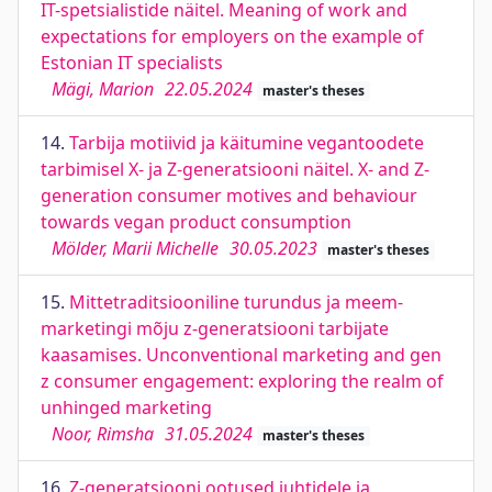
IT-spetsialistide näitel. Meaning of work and
expectations for employers on the example of
Estonian IT specialists
Mägi, Marion
22.05.2024
master's theses
14.
Tarbija motiivid ja käitumine vegantoodete
tarbimisel X- ja Z-generatsiooni näitel. X- and Z-
generation consumer motives and behaviour
towards vegan product consumption
Mölder, Marii Michelle
30.05.2023
master's theses
15.
Mittetraditsiooniline turundus ja meem-
marketingi mõju z-generatsiooni tarbijate
kaasamises. Unconventional marketing and gen
z consumer engagement: exploring the realm of
unhinged marketing
Noor, Rimsha
31.05.2024
master's theses
16.
Z-generatsiooni ootused juhtidele ja