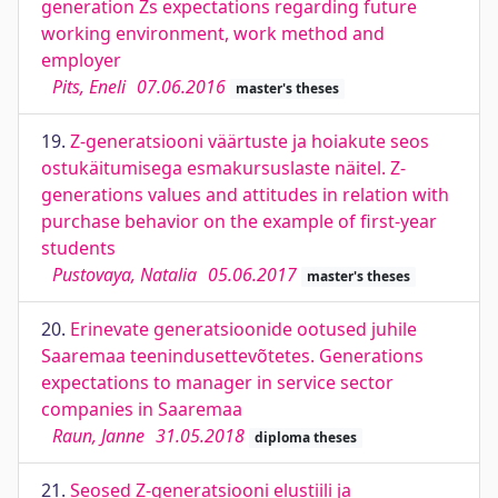
generation Zs expectations regarding future
working environment, work method and
employer
Pits, Eneli
07.06.2016
master's theses
19.
Z-generatsiooni väärtuste ja hoiakute seos
ostukäitumisega esmakursuslaste näitel. Z-
generations values and attitudes in relation with
purchase behavior on the example of first-year
students
Pustovaya, Natalia
05.06.2017
master's theses
20.
Erinevate generatsioonide ootused juhile
Saaremaa teenindusettevõtetes. Generations
expectations to manager in service sector
companies in Saaremaa
Raun, Janne
31.05.2018
diploma theses
21.
Seosed Z-generatsiooni elustiili ja