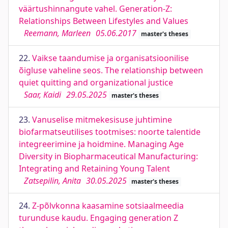
väärtushinnangute vahel. Generation-Z:
Relationships Between Lifestyles and Values
Reemann, Marleen
05.06.2017
master's theses
22.
Vaikse taandumise ja organisatsioonilise
õigluse vaheline seos. The relationship between
quiet quitting and organizational justice
Saar, Kaidi
29.05.2025
master's theses
23.
Vanuselise mitmekesisuse juhtimine
biofarmatseutilises tootmises: noorte talentide
integreerimine ja hoidmine. Managing Age
Diversity in Biopharmaceutical Manufacturing:
Integrating and Retaining Young Talent
Zatsepilin, Anita
30.05.2025
master's theses
24.
Z-põlvkonna kaasamine sotsiaalmeedia
turunduse kaudu. Engaging generation Z