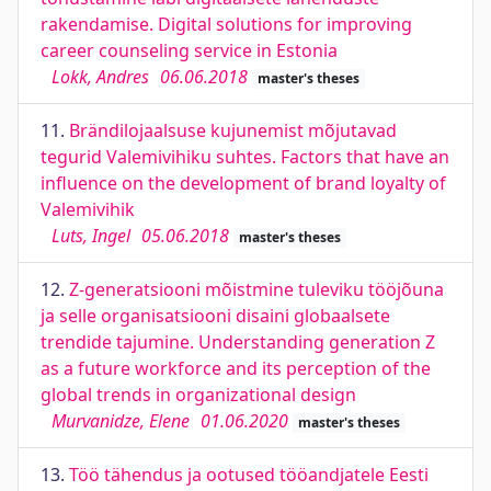
rakendamise. Digital solutions for improving
career counseling service in Estonia
Lokk, Andres
06.06.2018
master's theses
11.
Brändilojaalsuse kujunemist mõjutavad
tegurid Valemivihiku suhtes. Factors that have an
influence on the development of brand loyalty of
Valemivihik
Luts, Ingel
05.06.2018
master's theses
12.
Z-generatsiooni mõistmine tuleviku tööjõuna
ja selle organisatsiooni disaini globaalsete
trendide tajumine. Understanding generation Z
as a future workforce and its perception of the
global trends in organizational design
Murvanidze, Elene
01.06.2020
master's theses
13.
Töö tähendus ja ootused tööandjatele Eesti