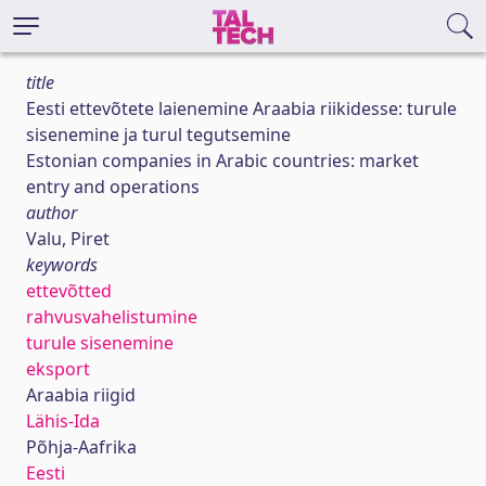
title
Eesti ettevõtete laienemine Araabia riikidesse: turule
sisenemine ja turul tegutsemine
Estonian companies in Arabic countries: market
entry and operations
author
Valu, Piret
keywords
ettevõtted
rahvusvahelistumine
turule sisenemine
eksport
Araabia riigid
Lähis-Ida
Põhja-Aafrika
Eesti