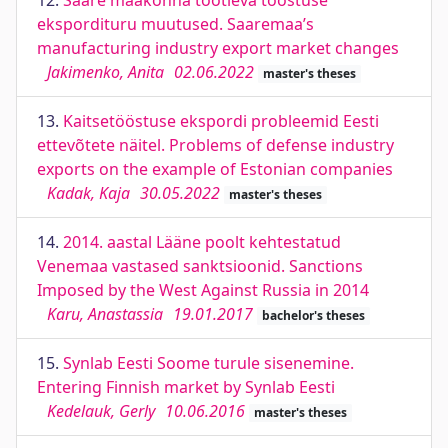
12.
Saare maakonna töötleva tööstuse
ekspordituru muutused. Saaremaa’s
manufacturing industry export market changes
Jakimenko, Anita
02.06.2022
master's theses
13.
Kaitsetööstuse ekspordi probleemid Eesti
ettevõtete näitel. Problems of defense industry
exports on the example of Estonian companies
Kadak, Kaja
30.05.2022
master's theses
14.
2014. aastal Lääne poolt kehtestatud
Venemaa vastased sanktsioonid. Sanctions
Imposed by the West Against Russia in 2014
Karu, Anastassia
19.01.2017
bachelor's theses
15.
Synlab Eesti Soome turule sisenemine.
Entering Finnish market by Synlab Eesti
Kedelauk, Gerly
10.06.2016
master's theses