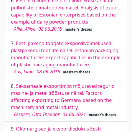
6.
Eesti ettevõtete ekspordivõimekuse analüüs
pulbriliste piimatoodete näitel. Analysis of export
capability of Estonian enterprises based on the
example of dairy powder products
Allik, Aliise
08.06.2016
master's theses
7.
Eesti pakenditootjate ekspordivõimekused
plastpakendi tootjate näitel. Estonian packaging
manufacturers export capabilities in the example
of plastic packaging manufacturers
Aus, Liina
08.06.2016
master's theses
8.
Saksamaale eksportimist mõjutavad tegurid
masina- ja metallitööstuse näitel. Factors
affecting exporting to Germany based on the
machinery and metal industry
Eespere, Otto-Theodor
01.06.2021
master's theses
9.
Ökomärgised ja ekspordiedukus Eesti