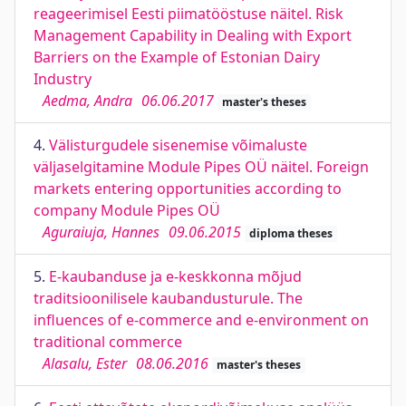
reageerimisel Eesti piimatööstuse näitel. Risk
Management Capability in Dealing with Export
Barriers on the Example of Estonian Dairy
Industry
Aedma, Andra
06.06.2017
master's theses
4.
Välisturgudele sisenemise võimaluste
väljaselgitamine Module Pipes OÜ näitel. Foreign
markets entering opportunities according to
company Module Pipes OÜ
Aguraiuja, Hannes
09.06.2015
diploma theses
5.
E-kaubanduse ja e-keskkonna mõjud
traditsioonilisele kaubandusturule. The
influences of e-commerce and e-environment on
traditional commerce
Alasalu, Ester
08.06.2016
master's theses