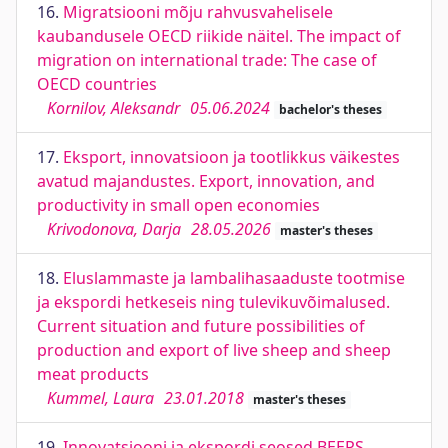
16.
Migratsiooni mõju rahvusvahelisele
kaubandusele OECD riikide näitel. The impact of
migration on international trade: The case of
OECD countries
Kornilov, Aleksandr
05.06.2024
bachelor's theses
17.
Eksport, innovatsioon ja tootlikkus väikestes
avatud majandustes. Export, innovation, and
productivity in small open economies
Krivodonova, Darja
28.05.2026
master's theses
18.
Eluslammaste ja lambalihasaaduste tootmise
ja ekspordi hetkeseis ning tulevikuvõimalused.
Current situation and future possibilities of
production and export of live sheep and sheep
meat products
Kummel, Laura
23.01.2018
master's theses
19.
Innovatsiooni ja ekspordi seosed BEEPS