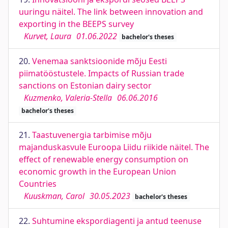
uuringu näitel. The link between innovation and
exporting in the BEEPS survey
Kurvet, Laura
01.06.2022
bachelor's theses
20.
Venemaa sanktsioonide mõju Eesti
piimatööstustele. Impacts of Russian trade
sanctions on Estonian dairy sector
Kuzmenko, Valeria-Stella
06.06.2016
bachelor's theses
21.
Taastuvenergia tarbimise mõju
majanduskasvule Euroopa Liidu riikide näitel. The
effect of renewable energy consumption on
economic growth in the European Union
Countries
Kuuskman, Carol
30.05.2023
bachelor's theses
22.
Suhtumine ekspordiagenti ja antud teenuse