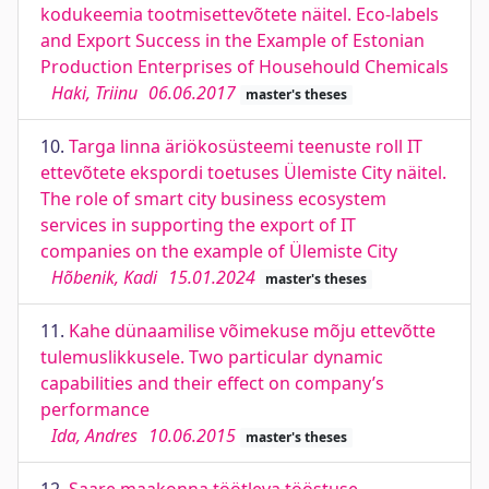
kodukeemia tootmisettevõtete näitel. Eco-labels
and Export Success in the Example of Estonian
Production Enterprises of Househould Chemicals
Haki, Triinu
06.06.2017
master's theses
10.
Targa linna äriökosüsteemi teenuste roll IT
ettevõtete ekspordi toetuses Ülemiste City näitel.
The role of smart city business ecosystem
services in supporting the export of IT
companies on the example of Ülemiste City
Hõbenik, Kadi
15.01.2024
master's theses
11.
Kahe dünaamilise võimekuse mõju ettevõtte
tulemuslikkusele. Two particular dynamic
capabilities and their effect on company’s
performance
Ida, Andres
10.06.2015
master's theses