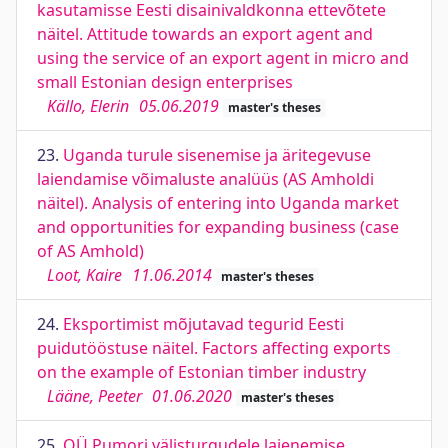
kasutamisse Eesti disainivaldkonna ettevõtete
näitel. Attitude towards an export agent and
using the service of an export agent in micro and
small Estonian design enterprises
Källo, Elerin
05.06.2019
master's theses
23.
Uganda turule sisenemise ja äritegevuse
laiendamise võimaluste analüüs (AS Amholdi
näitel). Analysis of entering into Uganda market
and opportunities for expanding business (case
of AS Amhold)
Loot, Kaire
11.06.2014
master's theses
24.
Eksportimist mõjutavad tegurid Eesti
puidutööstuse näitel. Factors affecting exports
on the example of Estonian timber industry
Lääne, Peeter
01.06.2020
master's theses
25.
OÜ Pumori välisturgudele laienemise