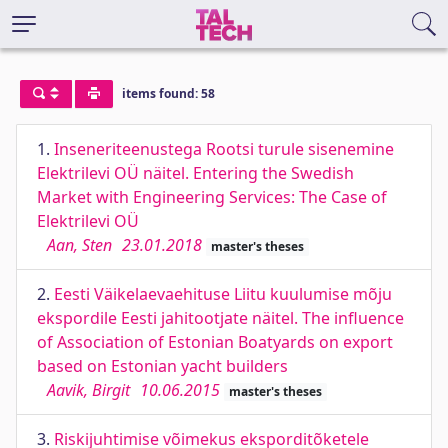
items found: 58
1.
Inseneriteenustega Rootsi turule sisenemine
Elektrilevi OÜ näitel. Entering the Swedish
Market with Engineering Services: The Case of
Elektrilevi OÜ
Aan, Sten
23.01.2018
master's theses
2.
Eesti Väikelaevaehituse Liitu kuulumise mõju
ekspordile Eesti jahitootjate näitel. The influence
of Association of Estonian Boatyards on export
based on Estonian yacht builders
Aavik, Birgit
10.06.2015
master's theses
3.
Riskijuhtimise võimekus eksporditõketele