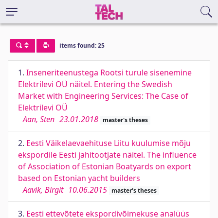
items found: 25
1.
Inseneriteenustega Rootsi turule sisenemine
Elektrilevi OÜ näitel. Entering the Swedish
Market with Engineering Services: The Case of
Elektrilevi OÜ
Aan, Sten
23.01.2018
master's theses
2.
Eesti Väikelaevaehituse Liitu kuulumise mõju
ekspordile Eesti jahitootjate näitel. The influence
of Association of Estonian Boatyards on export
based on Estonian yacht builders
Aavik, Birgit
10.06.2015
master's theses
3.
Eesti ettevõtete ekspordivõimekuse analüüs