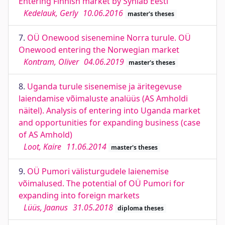
Entering Finnish market by Synlab Eesti
Kedelauk, Gerly
10.06.2016
master's theses
7.
OÜ Onewood sisenemine Norra turule. OÜ
Onewood entering the Norwegian market
Kontram, Oliver
04.06.2019
master's theses
8.
Uganda turule sisenemise ja äritegevuse
laiendamise võimaluste analüüs (AS Amholdi
näitel). Analysis of entering into Uganda market
and opportunities for expanding business (case
of AS Amhold)
Loot, Kaire
11.06.2014
master's theses
9.
OÜ Pumori välisturgudele laienemise
võimalused. The potential of OÜ Pumori for
expanding into foreign markets
Lüüs, Jaanus
31.05.2018
diploma theses