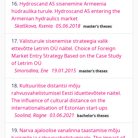
16.
Hydroscand AS sisenemine Armeenia
hüdraulika turule. Hydroscand AS entering the
Armenian hydraulics market
Skatškova, Ksenia
05.06.2018
master's theses
17.
Välisturule sisenemise strateegia valik
ettevõtte Letrim OÜ näitel. Choice of Foreign
Market Entry Strategy Based on the Case Study
of Letrim OÜ
Smorodina, Ene
19.01.2015
master's theses
18.
Kultuurilise distantsi mõju
rahvusvahelistumisel Eesti iduettevõtete näitel.
The influence of cultural distance on the
internationalisation of Estonian start-ups
Soolind, Ragne
03.06.2021
bachelor's theses
19.
Narva ajaloolise vanalinna taastamise mõju
turismile ja rahvusvahelistumisele. The impact of