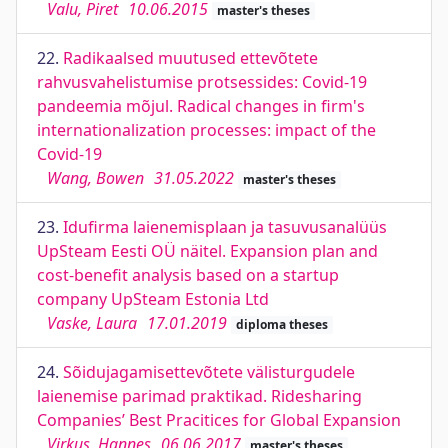
Valu, Piret
10.06.2015
master's theses
22.
Radikaalsed muutused ettevõtete
rahvusvahelistumise protsessides: Covid-19
pandeemia mõjul. Radical changes in firm's
internationalization processes: impact of the
Covid-19
Wang, Bowen
31.05.2022
master's theses
23.
Idufirma laienemisplaan ja tasuvusanalüüs
UpSteam Eesti OÜ näitel. Expansion plan and
cost-benefit analysis based on a startup
company UpSteam Estonia Ltd
Vaske, Laura
17.01.2019
diploma theses
24.
Sõidujagamisettevõtete välisturgudele
laienemise parimad praktikad. Ridesharing
Companies’ Best Pracitices for Global Expansion
Virkus, Hannes
06.06.2017
master's theses