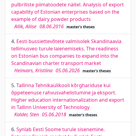
pulbriliste piimatoodete näitel. Analysis of export
capability of Estonian enterprises based on the
example of dairy powder products
Allik, Aliise
08.06.2016
master's theses
4.
Eesti bussiettevõtete valmisolek Skandinaavia
tellimusveo turule laienemiseks. The readiness
on Estonian bus companies to expand into the
Scandinavian charter transport market
Heinvars, Kristiina
05.06.2026
master's theses
5.
Tallinna Tehnikaülikooli kõrghariduse kui
õppeteenuse rahvusvahelistumine ja eksport.
Higher education internationalization and export
in Tallinn University of Technology
Kalder, Sten
05.06.2018
master's theses
6.
Synlab Eesti Soome turule sisenemine.