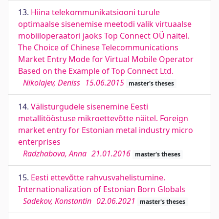
13.
Hiina telekommunikatsiooni turule
optimaalse sisenemise meetodi valik virtuaalse
mobiiloperaatori jaoks Top Connect OÜ näitel.
The Choice of Chinese Telecommunications
Market Entry Mode for Virtual Mobile Operator
Based on the Example of Top Connect Ltd.
Nikolajev, Deniss
15.06.2015
master's theses
14.
Välisturgudele sisenemine Eesti
metallitööstuse mikroettevõtte näitel. Foreign
market entry for Estonian metal industry micro
enterprises
Radzhabova, Anna
21.01.2016
master's theses
15.
Eesti ettevõtte rahvusvahelistumine.
Internationalization of Estonian Born Globals
Sadekov, Konstantin
02.06.2021
master's theses