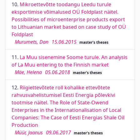
10.
Mikroettevõtte toodangu Leedu turule
eksportimise võimalused OÜ Foldplast näitel.
Possibilities of microenterprise products export
to Lithuanian market based on case study of OÜ
Foldplast
Murumets, Dan
15.06.2015
master's theses
11.
La Muu sisenemine Soome turule. An analysis
of La Muu entering to the Finnish market
Mäe, Helena
05.06.2018
master's theses
12.
Riigiettevõtete roll kohalike ettevõtete
rahvusvahelistumisel Eesti Energia põlevkivi
tootmise näitel. The Role of State-Owend
Enterprises in the Internationalisation of Local
Companies: The Case of Eesti Energias Shale Oil
Production
Müür, Jaanus
09.06.2017
master's theses