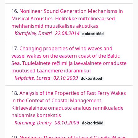
16.
Nonlinear Sound Generation Mechanisms in
Musical Acoustics. Helitekke mittelineaarsed
mehhanismid muusikalises akustikas
Kartofelev, Dmitri
22.08.2014
doktoritööd
17.
Changing properties of wind waves and
vessel wakes on the eastern coast of the Baltic
Sea. Tuulelainete režiimi ja laevalainete omaduste
muutused Läänemere idarannikul
Kelpšaitė, Loreta
02.10.2009
doktoritööd
18.
Analysis of the Properties of Fast Ferry Wakes
in the Context of Coastal Management.
Kiirlaevalainete omaduste analüüs rannikualade
haldamise kontekstis
Kurennoy, Dmitry
08.10.2009
doktoritööd
19.
Nonlinear Dynamics of Internal Gravity Waves