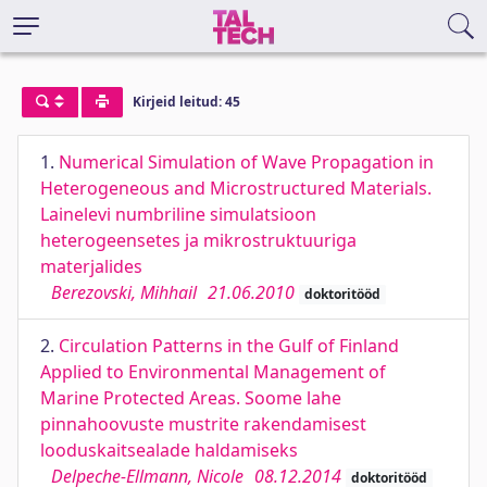
Kirjeid leitud: 45
1.
Numerical Simulation of Wave Propagation in
Heterogeneous and Microstructured Materials.
Lainelevi numbriline simulatsioon
heterogeensetes ja mikrostruktuuriga
materjalides
Berezovski, Mihhail
21.06.2010
doktoritööd
2.
Circulation Patterns in the Gulf of Finland
Applied to Environmental Management of
Marine Protected Areas. Soome lahe
pinnahoovuste mustrite rakendamisest
looduskaitsealade haldamiseks
Delpeche-Ellmann, Nicole
08.12.2014
doktoritööd