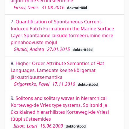
algoritmide sertifitseerimine
Firsov, Denis
31.08.2016
doktoritööd
7.
Quantification of Spontaneous Current-
Induced Patch Formation in the Marine Surface
Layer. Spontaanne laikude formeerumine mere
pinnahoovuste mõjul
Giudici, Andrea
27.01.2015
doktoritööd
8.
Higher-Order Attribute Semantics of Flat
Languages. Lamedate keelte kõrgemat
järkuatribuutsemantika
Grigorenko, Pavel
17.11.2010
doktoritööd
9.
Solitons and solitary waves in hierarchical
Korteweg-de Vries type systems. Solitonid ja
üksiklained hierarhilistes Kortewegi-de Vriesi
tüüpi süsteemides
Ilison, Lauri
15.06.2009
doktoritööd