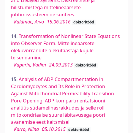
and Delayed Systems. Diskreetsete ja
hilistumistega mittelineaarsete
juhtimissüsteemide süntees
Kaldmäe, Arvo
15.06.2016
doktoritööd
14.
Transformation of Nonlinear State Equations
into Observer Form. Mittelineaarsete
olekuvõrrandite olekutaastaja kujule
teisendamine
Kaparin, Vadim
24.09.2013
doktoritööd
15.
Analysis of ADP Compartmentation in
Cardiomyocytes and Its Role in Protection
Against Mitochondrial Permeability Transition
Pore Opening. ADP kompartmentatsiooni
analüüs südamelihasrakkudes ja selle roll
mitokondriaalse suure läbitavusega poori
avanemise eest kaitsmisel
Karro, Niina
05.10.2015
doktoritööd