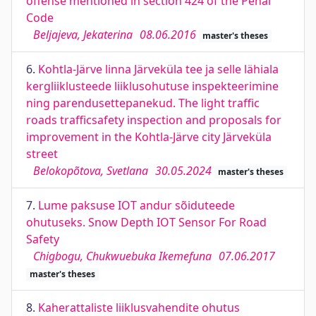
offense mentioned in section 424 of the Penal
Code
Beljajeva, Jekaterina
08.06.2016
master's theses
6.
Kohtla-Järve linna Järveküla tee ja selle lähiala
kergliiklusteede liiklusohutuse inspekteerimine
ning parendusettepanekud. The light traffic
roads trafficsafety inspection and proposals for
improvement in the Kohtla-Järve city Järveküla
street
Belokopõtova, Svetlana
30.05.2024
master's theses
7.
Lume paksuse IOT andur sõiduteede
ohutuseks. Snow Depth IOT Sensor For Road
Safety
Chigbogu, Chukwuebuka Ikemefuna
07.06.2017
master's theses
8.
Kaherattaliste liiklusvahendite ohutus