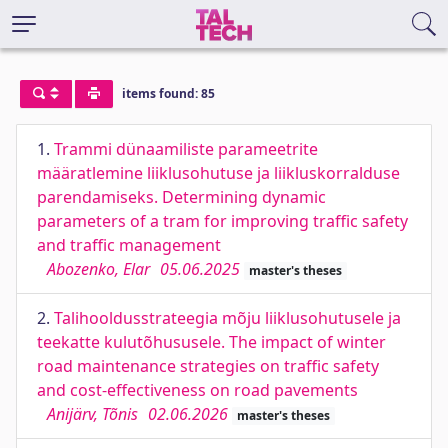
items found: 85
1.
Trammi dünaamiliste parameetrite
määratlemine liiklusohutuse ja liikluskorralduse
parendamiseks. Determining dynamic
parameters of a tram for improving traffic safety
and traffic management
Abozenko, Elar
05.06.2025
master's theses
2.
Talihooldusstrateegia mõju liiklusohutusele ja
teekatte kulutõhususele. The impact of winter
road maintenance strategies on traffic safety
and cost-effectiveness on road pavements
Anijärv, Tõnis
02.06.2026
master's theses