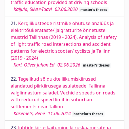
traffic education provided at driving schools
Kaljula, Silver-Taavi
03.06.2020
master's theses
21.
Kergliikusteede ristmike ohutuse analüüs ja
elektritõukerataste/ jalgratturite õnnetuste
mustrid Tallinnas (2019 - 2024). Analysis of safety
of light traffic road intersections and accident
patterns for electric scooter/ cyclists ja Tallinn
(2019 - 2024)
Kari, Oliver Juhan Ed
02.06.2026
master's theses
22.
Tegelikud sõidukite liikumiskiirused
alandatud piirkiirusega asulateedel Tallinna
valglinnastumisaladel. Vechicle speeds on roads
with reduced speed limit in suburban
settlements near Tallinn
Kasemets, Rene
11.06.2014
bachelor's theses
23.
Juhtide kiiruskäitumine kiiruskaameratega