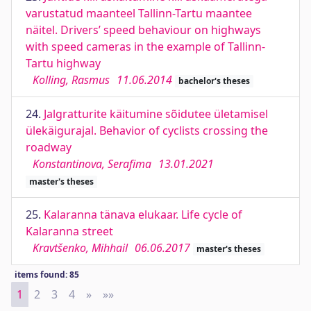
varustatud maanteel Tallinn-Tartu maantee
näitel. Drivers’ speed behaviour on highways
with speed cameras in the example of Tallinn-
Tartu highway
Kolling, Rasmus
11.06.2014
bachelor's theses
24.
Jalgratturite käitumine sõidutee ületamisel
ülekäigurajal. Behavior of cyclists crossing the
roadway
Konstantinova, Serafima
13.01.2021
master's theses
25.
Kalaranna tänava elukaar. Life cycle of
Kalaranna street
Kravtšenko, Mihhail
06.06.2017
master's theses
items found: 85
1
2
3
4
»
Next
»»
Last