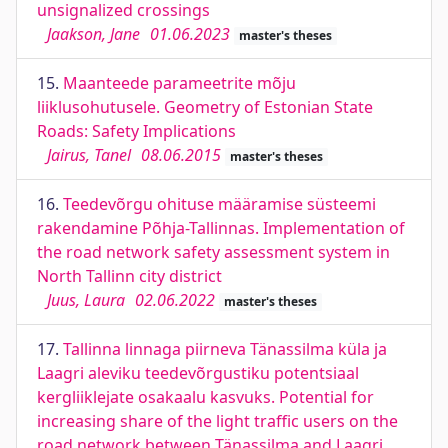
unsignalized crossings
Jaakson, Jane
01.06.2023
master's theses
15.
Maanteede parameetrite mõju
liiklusohutusele. Geometry of Estonian State
Roads: Safety Implications
Jairus, Tanel
08.06.2015
master's theses
16.
Teedevõrgu ohituse määramise süsteemi
rakendamine Põhja-Tallinnas. Implementation of
the road network safety assessment system in
North Tallinn city district
Juus, Laura
02.06.2022
master's theses
17.
Tallinna linnaga piirneva Tänassilma küla ja
Laagri aleviku teedevõrgustiku potentsiaal
kergliiklejate osakaalu kasvuks. Potential for
increasing share of the light traffic users on the
road network between Tänassilma and Laagri