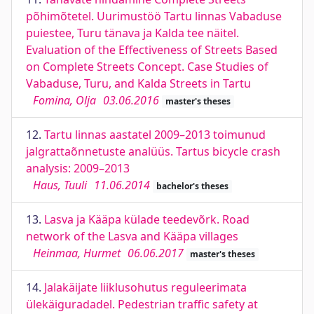
põhimõtetel. Uurimustöö Tartu linnas Vabaduse
puiestee, Turu tänava ja Kalda tee näitel.
Evaluation of the Effectiveness of Streets Based
on Complete Streets Concept. Case Studies of
Vabaduse, Turu, and Kalda Streets in Tartu
Fomina, Olja
03.06.2016
master's theses
12.
Tartu linnas aastatel 2009–2013 toimunud
jalgrattaõnnetuste analüüs. Tartus bicycle crash
analysis: 2009–2013
Haus, Tuuli
11.06.2014
bachelor's theses
13.
Lasva ja Kääpa külade teedevõrk. Road
network of the Lasva and Kääpa villages
Heinmaa, Hurmet
06.06.2017
master's theses
14.
Jalakäijate liiklusohutus reguleerimata
ülekäiguradadel. Pedestrian traffic safety at