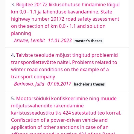
3.
Riigitee 20172 liiklusohutuse hindamine lõigul
km 0,0 - 1,1 ja lahenduse kavandamine. State
highway number 20172 road safety assessment
on the section of km 0.0 - 1.1 and solution
planning
Aruvee, Lembit
11.01.2023
master's theses
4.
Talviste teeolude mõjust tingitud probleemid
transpordiettevõtte näitel. Problems related to
winter road conditions on the example of a
transport company
Barinova, Julia
07.06.2017
bachelor's theses
5.
Mootorsõiduki konfiskeerimine ning muude
mõjutusvahendite rakendamine
karistusseadustiku §-s 424 sätestatud teo korral.
Confiscation of a power-driven vehicle and
application of other sanctions in case of an