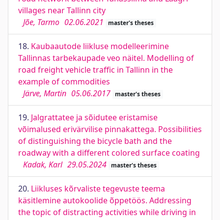
villages near Tallinn city
Jõe, Tarmo
02.06.2021
master's theses
18.
Kaubaautode liikluse modelleerimine
Tallinnas tarbekaupade veo näitel. Modelling of
road freight vehicle traffic in Tallinn in the
example of commodities
Järve, Martin
05.06.2017
master's theses
19.
Jalgrattatee ja sõidutee eristamise
võimalused erivärvilise pinnakattega. Possibilities
of distinguishing the bicycle bath and the
roadway with a different colored surface coating
Kadak, Karl
29.05.2024
master's theses
20.
Liikluses kõrvaliste tegevuste teema
käsitlemine autokoolide õppetöös. Addressing
the topic of distracting activities while driving in