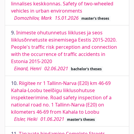
linnalises keskkonnas. Safety of two-wheeled
vehicles in urban environments
Domozhilov, Mark
15.01.2026
master's theses
9.
Inimeste ohutunnetus liikluses ja seos
liiklusõnnetuste esinemisega Eestis 2015-2020.
People's traffic risk perception and connection
with the occurrence of traffic accidents in
Estonia 2015-2020
Einard, Henri
02.06.2021
bachelor's theses
10.
Riigitee nr 1 Tallinn-Narva (E20) km 46-69
Kahala-Loobu teelõigu liiklusohutuse
inspekteerimine. Road safety inspection of a
national road no. 1 Tallinn-Narva (E20) on
kilometers 46-69 from Kahala to Loobu
Eisler, Heiki
01.06.2021
master's theses
11.
Tänavate hindamine Complete Streets