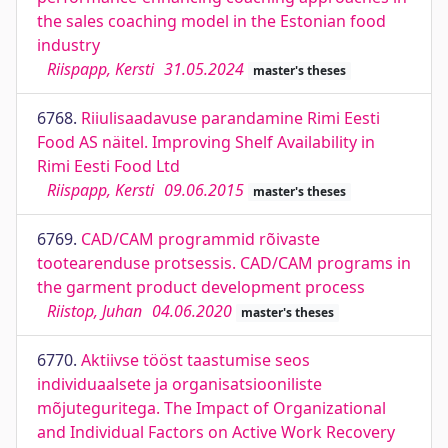
the sales coaching model in the Estonian food
industry
Riispapp, Kersti
31.05.2024
master's theses
6768.
Riiulisaadavuse parandamine Rimi Eesti
Food AS näitel. Improving Shelf Availability in
Rimi Eesti Food Ltd
Riispapp, Kersti
09.06.2015
master's theses
6769.
CAD/CAM programmid rõivaste
tootearenduse protsessis. CAD/CAM programs in
the garment product development process
Riistop, Juhan
04.06.2020
master's theses
6770.
Aktiivse tööst taastumise seos
individuaalsete ja organisatsiooniliste
mõjuteguritega. The Impact of Organizational
and Individual Factors on Active Work Recovery