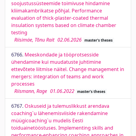
soojustussüsteemide toimivuse hindamine
kliimakambrikatse põhjal. Performance
evaluation of thick-plaster-coated thermal
insulation systems based on climate chamber
testing
Riisimäe, Tõnu Rait
02.06.2026
master's theses
6766.
Meeskondade ja tööprotsesside
ühendamine kui muudatuste juhtimine
ettevõtete liitmise näitel. Change management in
mergers: integration of teams and work
processes
Riismann, Rage
01.06.2022
master's theses
6767.
Oskuseid ja tulemuslikkust arendava
coaching`u lähenemisviiside rakendamine
müügicoaching`u mudelis Eesti
toiduainetööstuses. Implementing skills and
performance-enhancing coaching approaches in