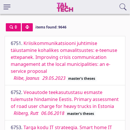
items found: 9646
6751.
Kriisikommunikatsiooni juhtimise
täiustamine kohalikes omavalitsustes: e-teenuse
ettepanek. Improving crisis communication
management at the local municipalities: an e-
service proposal
Riibe, Jaanus
29.05.2023
master's theses
6752.
Veoautode teekasutustasu esmaste
tulemuste hindamine Eestis. Primary assessment
of road user charge for heavy trucks in Estonia
Riiberg, Rutt
06.06.2018
master's theses
6753.
Targa kodu IT strateegia. Smart home IT