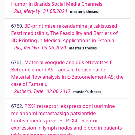
Humor in Brands Social Media Channels
Riis, Mery-Ly
31.05.2024
master's theses
6760.
3D-printimise rakendamine ja takistused
Eesti meditsiinis. The Feasibility and Barriers of
3D Printing in Medical Applications in Estonia
Riis, Reelika
03.06.2020
master's theses
6761.
Materjalivoogude analüüs ettevõttes E-
Betoonelement AS: Tamsalu tehase näide.
Material flow analysis in E-Betoonelement AS: the
case of Tamsalu
Riisberg, Terje
02.06.2017
master's theses
6762.
P2X4 retseptori ekspressiooni uurimine
melanoomi metastaasiga patsientide
lümfisõlmedes ja veres. P2X4 receptor
expression in lymph nodes and blood in patients