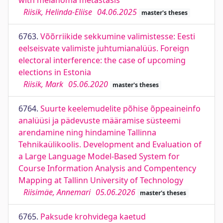
with melanoma metastasis
Riisik, Helinda-Eliise
04.06.2025
master's theses
6763.
Võõrriikide sekkumine valimistesse: Eesti
eelseisvate valimiste juhtumianalüüs. Foreign
electoral interference: the case of upcoming
elections in Estonia
Riisik, Mark
05.06.2020
master's theses
6764.
Suurte keelemudelite põhise õppeaineinfo
analüüsi ja pädevuste määramise süsteemi
arendamine ning hindamine Tallinna
Tehnikaülikoolis. Development and Evaluation of
a Large Language Model-Based System for
Course Information Analysis and Compentency
Mapping at Tallinn University of Technology
Riisimäe, Annemari
05.06.2026
master's theses
6765.
Paksude krohvidega kaetud