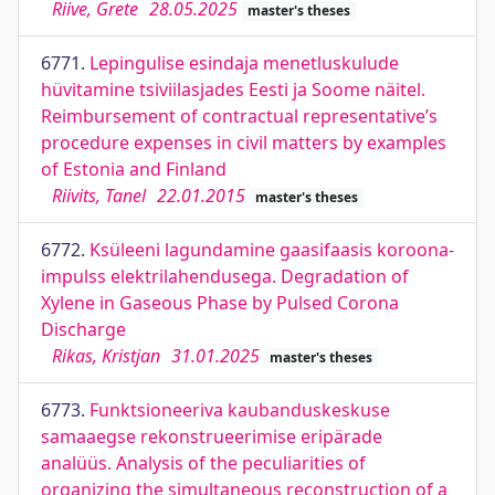
Riive, Grete
28.05.2025
master's theses
6771.
Lepingulise esindaja menetluskulude
hüvitamine tsiviilasjades Eesti ja Soome näitel.
Reimbursement of contractual representative’s
procedure expenses in civil matters by examples
of Estonia and Finland
Riivits, Tanel
22.01.2015
master's theses
6772.
Ksüleeni lagundamine gaasifaasis koroona-
impulss elektrilahendusega. Degradation of
Xylene in Gaseous Phase by Pulsed Corona
Discharge
Rikas, Kristjan
31.01.2025
master's theses
6773.
Funktsioneeriva kaubanduskeskuse
samaaegse rekonstrueerimise eripärade
analüüs. Analysis of the peculiarities of
organizing the simultaneous reconstruction of a