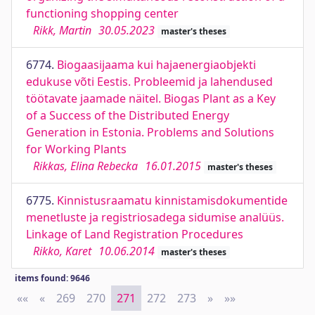
functioning shopping center
Rikk, Martin
30.05.2023
master's theses
6774.
Biogaasijaama kui hajaenergiaobjekti
edukuse võti Eestis. Probleemid ja lahendused
töötavate jaamade näitel. Biogas Plant as a Key
of a Success of the Distributed Energy
Generation in Estonia. Problems and Solutions
for Working Plants
Rikkas, Elina Rebecka
16.01.2015
master's theses
6775.
Kinnistusraamatu kinnistamisdokumentide
menetluste ja registriosadega sidumise analüüs.
Linkage of Land Registration Procedures
Rikko, Karet
10.06.2014
master's theses
items found: 9646
««
First
«
Previous
269
270
271
272
273
»
Next
»»
Last