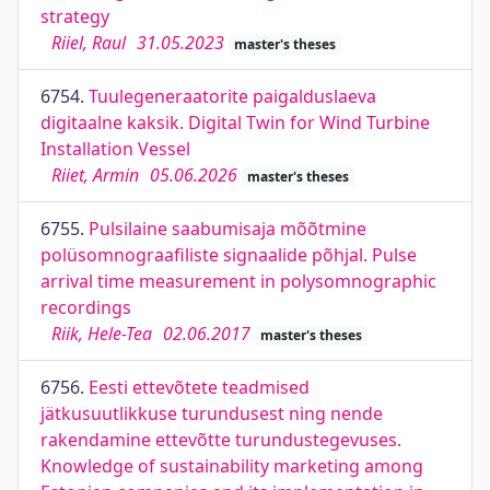
strategy
Riiel, Raul
31.05.2023
master's theses
6754.
Tuulegeneraatorite paigalduslaeva
digitaalne kaksik. Digital Twin for Wind Turbine
Installation Vessel
Riiet, Armin
05.06.2026
master's theses
6755.
Pulsilaine saabumisaja mõõtmine
polüsomnograafiliste signaalide põhjal. Pulse
arrival time measurement in polysomnographic
recordings
Riik, Hele-Tea
02.06.2017
master's theses
6756.
Eesti ettevõtete teadmised
jätkusuutlikkuse turundusest ning nende
rakendamine ettevõtte turundustegevuses.
Knowledge of sustainability marketing among