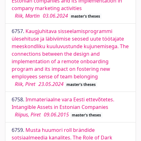
Estonian companies and its implementation in
company marketing activities
Riik, Martin
03.06.2024
master's theses
6757.
Kaugjuhitava sisseelamisprogrammi
ülesehituse ja läbiviimise seosed uute töötajate
meeskondliku kuuluvustunde kujunemisega. The
connections between the design and
implementation of a remote onboarding
program and its impact on fostering new
employees sense of team belonging
Riik, Piret
23.05.2024
master's theses
6758.
Immateriaalne vara Eesti ettevõtetes.
Intangible Assets in Estonian Companies
Riipus, Piret
09.06.2015
master's theses
6759.
Musta huumori roll brändide
sotsiaalmeedia kanalites. The Role of Dark