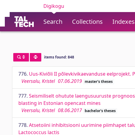
Digikogu
Search
Collections
Indexes
items found: 848
776.
Uus-Kiviõli II põlevkivikaevanduse eelprojekt. P
Veersalu, Kristel
07.06.2019
master's theses
777.
Seismiliselt ohutute laengusuuruste prognoos 
blasting in Estonian opencast mines
Veersalu, Kristel
08.06.2017
bachelor's theses
778.
Atsetoiini inhibitsiooni uurimine piimhapet talu
Lactococcus lactis