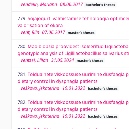
Vendelin, Mariann
08.06.2017
bachelor's theses
779.
Sojajogurti valmistamise tehnoloogia optimee
valorisation of okara
Vent, Riin
07.06.2017
master's theses
780.
Mao biopsia proovidest isoleeritud Ligilactoba
genotypic analysis of Ligililactobacillus salivarius 
Ventsel, Lilian
31.05.2024
master's theses
781.
Toiduainete viskoossuse uurimine düsfaagia pat
dietary control in dysphagia patients
Veškova, Jekaterina
19.01.2022
bachelor's theses
782.
Toiduainete viskoossuse uurimine düsfaagia pat
dietary control in dysphagia patients
Veškova, Jekaterina
19.01.2022
bachelor's theses