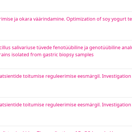
rimise ja okara väärindamine. Optimization of soy yogurt 
cillus salivariuse tüvede fenotüübiline ja genotüübiline an
strains isolated from gastric biopsy samples
sientide toitumise reguleerimise eesmärgil. Investigation o
sientide toitumise reguleerimise eesmärgil. Investigation o