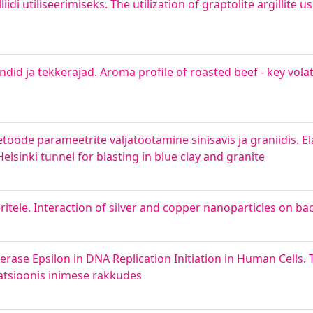
idi utiliseerimiseks. The utilization of graptolite argillite u
ndid ja tekkerajad. Aroma profile of roasted beef - key vol
etööde parameetrite väljatöötamine sinisavis ja graniidis. E
lsinki tunnel for blasting in blue clay and granite
ele. Interaction of silver and copper nanoparticles on bac
ase Epsilon in DNA Replication Initiation in Human Cells.
iatsioonis inimese rakkudes