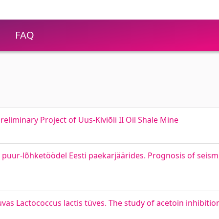
FAQ
reliminary Project of Uus-Kiviõli II Oil Shale Mine
puur-lõhketöödel Eesti paekarjäärides. Prognosis of seismi
vas Lactococcus lactis tüves. The study of acetoin inhibition