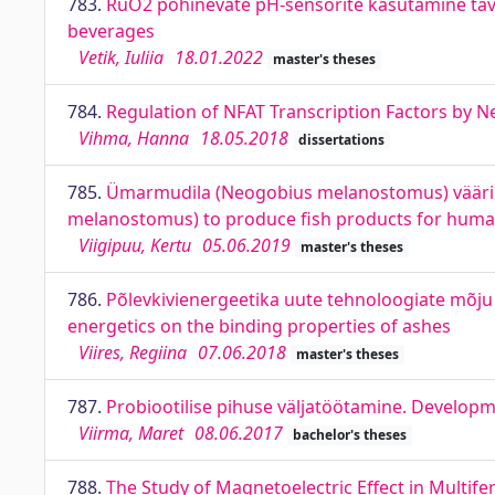
783.
RuO2 põhinevate pH-sensorite kasutamine tav
beverages
Vetik, Iuliia
18.01.2022
master's theses
784.
Regulation of NFAT Transcription Factors by Neu
Vihma, Hanna
18.05.2018
dissertations
785.
Ümarmudila (Neogobius melanostomus) väärin
melanostomus) to produce fish products for hum
Viigipuu, Kertu
05.06.2019
master's theses
786.
Põlevkivienergeetika uute tehnoloogiate mõju t
energetics on the binding properties of ashes
Viires, Regiina
07.06.2018
master's theses
787.
Probiootilise pihuse väljatöötamine. Developm
Viirma, Maret
08.06.2017
bachelor's theses
788.
The Study of Magnetoelectric Effect in Multif