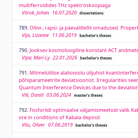
multiferroidides THz spektroskoopiaga
Viirok, Johan
16.07.2020
dissertations
789.
Oliivi-, rapsi- ja päevalilleõli omadused. Prope
Vija, Lizanne
11.06.2019
bachelor's theses
790.
Jooksev kosmoloogiline konstant ACT andmete 
Vijar, Mari-Ly
22.01.2026
bachelor's theses
791.
Mitmelülilise alalisvoolu ülijuhist kvantinterfe
põhiparameetrite deviatsioonist. Irregularities seen
Quantum Interference Devices due to the deviations
Vili, Daniil
03.06.2024
master's theses
792.
Fosforiidi optimaalse väljamismeetodi valik K
ore in conditions of Kabala deposit
Vilu, Oliver
07.06.2019
bachelor's theses