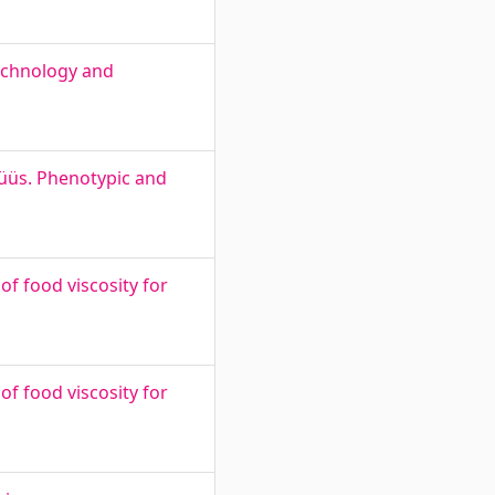
technology and
alüüs. Phenotypic and
f food viscosity for
f food viscosity for