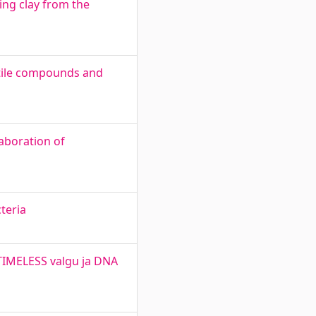
sing clay from the
atile compounds and
laboration of
teria
 TIMELESS valgu ja DNA