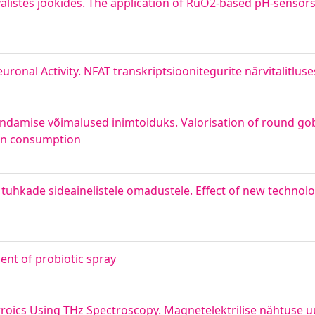
alistes jookides. The application of RuO2-based pH-senso
ronal Activity. NFAT transkriptsioonitegurite närvitalitluse
damise võimalused inimtoiduks. Valorisation of round go
an consumption
uhkade sideainelistele omadustele. Effect of new technolog
ent of probiotic spray
erroics Using THz Spectroscopy. Magnetelektrilise nähtuse 