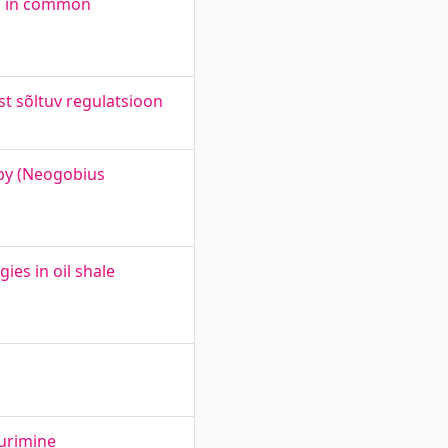
rs in common
st sõltuv regulatsioon
by (Neogobius
ies in oil shale
uurimine