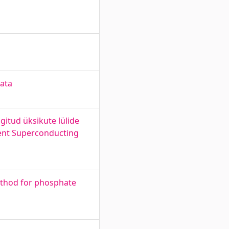
data
ngitud üksikute lülide
rrent Superconducting
method for phosphate