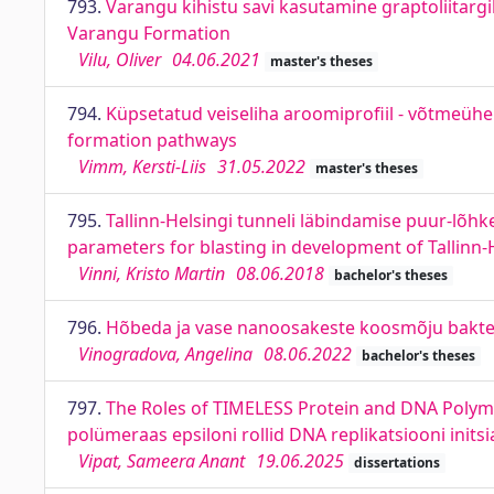
793.
Varangu kihistu savi kasutamine graptoliitargilli
Varangu Formation
Vilu, Oliver
04.06.2021
master's theses
794.
Küpsetatud veiseliha aroomiprofiil - võtmeühe
formation pathways
Vimm, Kersti-Liis
31.05.2022
master's theses
795.
Tallinn-Helsingi tunneli läbindamise puur-lõhk
parameters for blasting in development of Tallinn-He
Vinni, Kristo Martin
08.06.2018
bachelor's theses
796.
Hõbeda ja vase nanoosakeste koosmõju bakterit
Vinogradova, Angelina
08.06.2022
bachelor's theses
797.
The Roles of TIMELESS Protein and DNA Polymer
polümeraas epsiloni rollid DNA replikatsiooni inits
Vipat, Sameera Anant
19.06.2025
dissertations