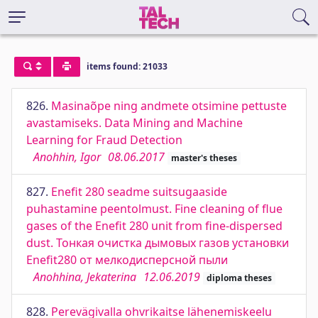
items found: 21033
826.
Masinaõpe ning andmete otsimine pettuste
avastamiseks. Data Mining and Machine
Learning for Fraud Detection
Anohhin, Igor
08.06.2017
master's theses
827.
Enefit 280 seadme suitsugaaside
puhastamine peentolmust. Fine cleaning of flue
gases of the Enefit 280 unit from fine-dispersed
dust. Тонкая очистка дымовых газов установки
Enefit280 от мелкодисперсной пыли
Anohhina, Jekaterina
12.06.2019
diploma theses
828.
Perevägivalla ohvrikaitse lähenemiskeelu