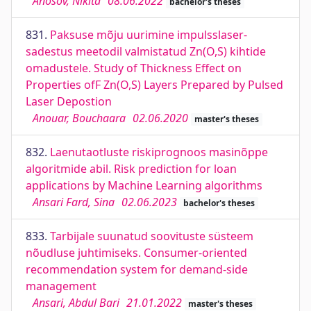
Anosov, Nikita
08.06.2022
bachelor's theses
831.
Paksuse mõju uurimine impulsslaser-
sadestus meetodil valmistatud Zn(O,S) kihtide
omadustele. Study of Thickness Effect on
Properties ofF Zn(O,S) Layers Prepared by Pulsed
Laser Depostion
Anouar, Bouchaara
02.06.2020
master's theses
832.
Laenutaotluste riskiprognoos masinõppe
algoritmide abil. Risk prediction for loan
applications by Machine Learning algorithms
Ansari Fard, Sina
02.06.2023
bachelor's theses
833.
Tarbijale suunatud soovituste süsteem
nõudluse juhtimiseks. Consumer-oriented
recommendation system for demand-side
management
Ansari, Abdul Bari
21.01.2022
master's theses