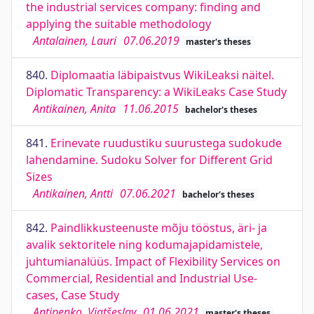
the industrial services company: finding and
applying the suitable methodology
Antalainen, Lauri
07.06.2019
master's theses
840.
Diplomaatia läbipaistvus WikiLeaksi näitel.
Diplomatic Transparency: a WikiLeaks Case Study
Antikainen, Anita
11.06.2015
bachelor's theses
841.
Erinevate ruudustiku suurustega sudokude
lahendamine. Sudoku Solver for Different Grid
Sizes
Antikainen, Antti
07.06.2021
bachelor's theses
842.
Paindlikkusteenuste mõju tööstus, äri- ja
avalik sektoritele ning kodumajapidamistele,
juhtumianalüüs. Impact of Flexibility Services on
Commercial, Residential and Industrial Use-
cases, Case Study
Antipenko, Vjatšeslav
01.06.2021
master's theses