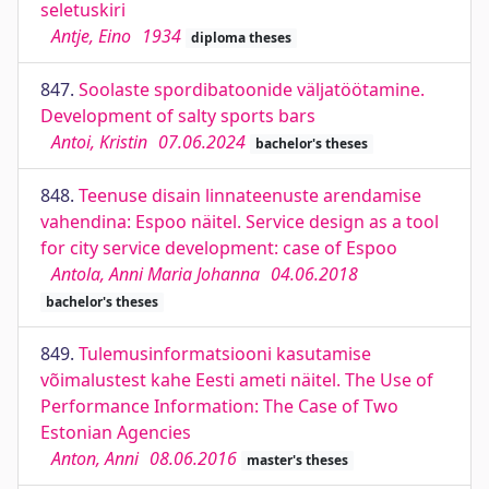
seletuskiri
Antje, Eino
1934
diploma theses
847.
Soolaste spordibatoonide väljatöötamine.
Development of salty sports bars
Antoi, Kristin
07.06.2024
bachelor's theses
848.
Teenuse disain linnateenuste arendamise
vahendina: Espoo näitel. Service design as a tool
for city service development: case of Espoo
Antola, Anni Maria Johanna
04.06.2018
bachelor's theses
849.
Tulemusinformatsiooni kasutamise
võimalustest kahe Eesti ameti näitel. The Use of
Performance Information: The Case of Two
Estonian Agencies
Anton, Anni
08.06.2016
master's theses