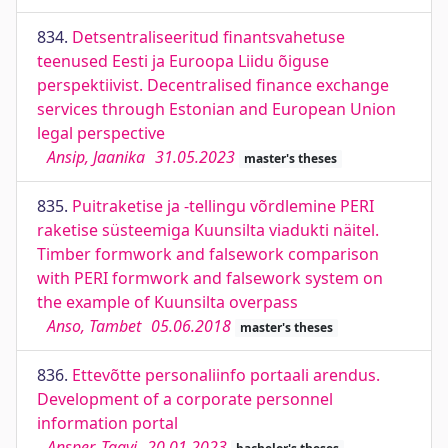
834.
Detsentraliseeritud finantsvahetuse
teenused Eesti ja Euroopa Liidu õiguse
perspektiivist. Decentralised finance exchange
services through Estonian and European Union
legal perspective
Ansip, Jaanika
31.05.2023
master's theses
835.
Puitraketise ja -tellingu võrdlemine PERI
raketise süsteemiga Kuunsilta viadukti näitel.
Timber formwork and falsework comparison
with PERI formwork and falsework system on
the example of Kuunsilta overpass
Anso, Tambet
05.06.2018
master's theses
836.
Ettevõtte personaliinfo portaali arendus.
Development of a corporate personnel
information portal
Ansper, Taavi
20.01.2023