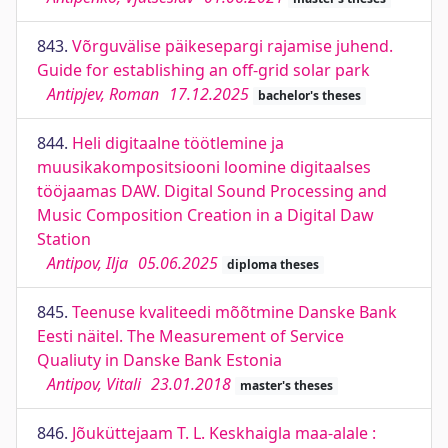
843.
Võrguvälise päikesepargi rajamise juhend.
Guide for establishing an off-grid solar park
Antipjev, Roman
17.12.2025
bachelor's theses
844.
Heli digitaalne töötlemine ja
muusikakompositsiooni loomine digitaalses
tööjaamas DAW. Digital Sound Processing and
Music Composition Creation in a Digital Daw
Station
Antipov, Ilja
05.06.2025
diploma theses
845.
Teenuse kvaliteedi mõõtmine Danske Bank
Eesti näitel. The Measurement of Service
Qualiuty in Danske Bank Estonia
Antipov, Vitali
23.01.2018
master's theses
846.
Jõuküttejaam T. L. Keskhaigla maa-alale :