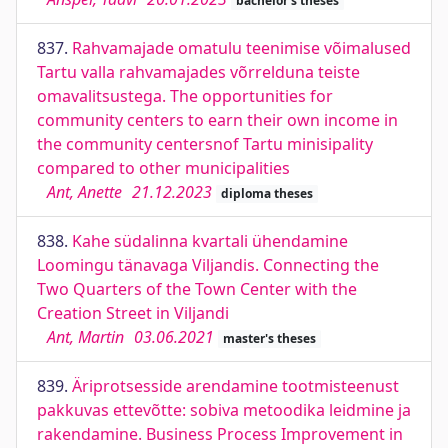
bachelor's theses
837.
Rahvamajade omatulu teenimise võimalused
Tartu valla rahvamajades võrrelduna teiste
omavalitsustega. The opportunities for
community centers to earn their own income in
the community centersnof Tartu minisipality
compared to other municipalities
Ant, Anette
21.12.2023
diploma theses
838.
Kahe südalinna kvartali ühendamine
Loomingu tänavaga Viljandis. Connecting the
Two Quarters of the Town Center with the
Creation Street in Viljandi
Ant, Martin
03.06.2021
master's theses
839.
Äriprotsesside arendamine tootmisteenust
pakkuvas ettevõtte: sobiva metoodika leidmine ja
rakendamine. Business Process Improvement in