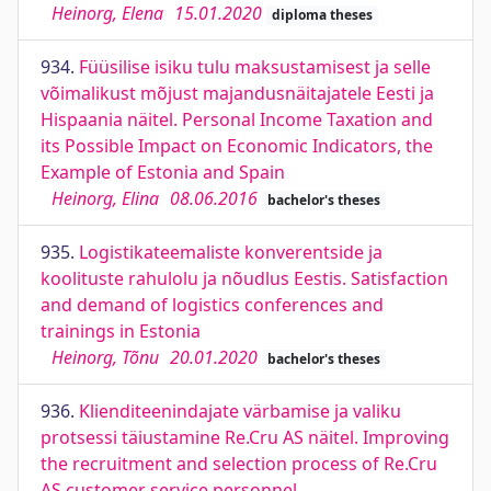
Heinorg, Elena
15.01.2020
diploma theses
934.
Füüsilise isiku tulu maksustamisest ja selle
võimalikust mõjust majandusnäitajatele Eesti ja
Hispaania näitel. Personal Income Taxation and
its Possible Impact on Economic Indicators, the
Example of Estonia and Spain
Heinorg, Elina
08.06.2016
bachelor's theses
935.
Logistikateemaliste konverentside ja
koolituste rahulolu ja nõudlus Eestis. Satisfaction
and demand of logistics conferences and
trainings in Estonia
Heinorg, Tõnu
20.01.2020
bachelor's theses
936.
Klienditeenindajate värbamise ja valiku
protsessi täiustamine Re.Cru AS näitel. Improving
the recruitment and selection process of Re.Cru
AS customer service personnel