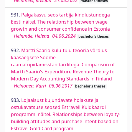
Heinmets, Kristjan
31.05.2022
master's theses
931.
Palgakasvu seos tarbija kindlustundega
Eesti näitel. The relationship between wage
growth and consumer confidence in Estonia
Heinmäe, Helena
04.06.2024
bachelor's theses
932.
Martti Saario kulu-tulu teooria võrdlus
kaasaegsete Soome
raamatupidamisstandarditega. Comparison of
Martti Saario’s Expenditure Revenue Theory to
Modern Day Accounting Standards in Finland
Heinonen, Karri
06.06.2017
bachelor's theses
933.
Lojaalsust kujundavate hoiakute ja
ostukavatsuse seosed Estraveli Kuldkaardi
programmi näitel. Relationships between loyalty-
building attitudes and purchase intent based on
Estravel Gold Card program