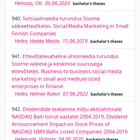
Heinsoo, Ott
05.06.2023
bachelor's theses
940.
Sotsiaalmeedia turundus Soome
väikeettevõtetes. Social Media Marketing in Small
Finnish Companies
Helén, Hedda Mariia
11.06.2019
bachelor's theses
941.
Ettevõtetevaheline ühismeedia turundus
Soome väikese ja keskmise suurusega
ettevõtetes. Business-to-business social media
marketing in small and medium sized
enterprises in Finland
Helén, Helmer Kalevi
07.06.2022
bachelor's theses
942.
Dividendide teatamise mõju aktsiahinnale
NASDAQ Balti börsil aastatel 2004-2019. Dividend
Announcement Impact on Stock Prices of
NASDAQ OMX Baltic Listed Companies 2004-2019
Helenurm, Victoria
04.06.2020
bachelor's theses