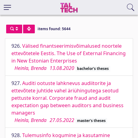
items found: 5644
926.
Välised finantseerimisvõimalused noortele
ettevõtetele Eestis. The Use of External Financing
in New Estonian Enterprises
Heinla, Brenda
13.08.2020
bachelor's theses
927.
Auditi ootuste lahknevus audiitorite ja
ettevõtete juhtide vahel äriühingutega seotud
pettuste korral. Corporate fraud and audit
expectation gap between auditors and business
managers
Heinla, Brenda
27.05.2022
master's theses
928.
Tulemusinfo kogumine ja kasutamine