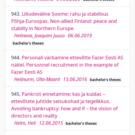
943.
Liitudeväline Soome: rahu ja stabiilsus
Põhja-Euroopas. Non-allied Finland: peace and
stabilty in Northern Europe
Helineva, Joaquim Juuso
06.06.2019
bachelor's theses
944.
Personali värbamine ettevõtte Fazer Eesti AS
näitel. Personnel recruitment in the example of
Fazer Eesti AS
Helinurm, Ulla-Maarit
13.06.2016
bachelor's theses
945.
Pankroti ennetamine: kas ja kuidas –
ettevõtete juhtide seisukohad ja tegelikkus.
Avoiding bankruptcy: how and if – the vision of
directors and reality
Helm, Heli
12.06.2015
bachelor's theses