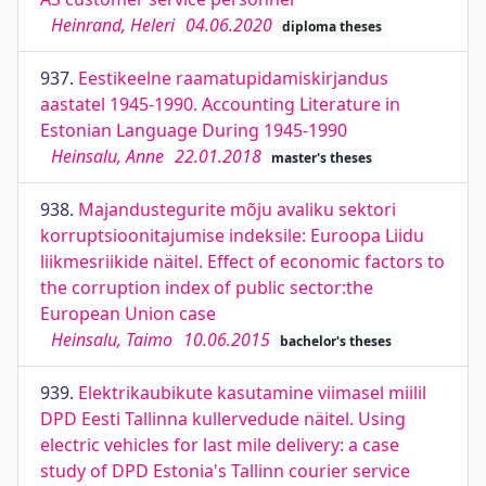
Heinrand, Heleri
04.06.2020
diploma theses
937.
Eestikeelne raamatupidamiskirjandus
aastatel 1945-1990. Accounting Literature in
Estonian Language During 1945-1990
Heinsalu, Anne
22.01.2018
master's theses
938.
Majandustegurite mõju avaliku sektori
korruptsioonitajumise indeksile: Euroopa Liidu
liikmesriikide näitel. Effect of economic factors to
the corruption index of public sector:the
European Union case
Heinsalu, Taimo
10.06.2015
bachelor's theses
939.
Elektrikaubikute kasutamine viimasel miilil
DPD Eesti Tallinna kullervedude näitel. Using
electric vehicles for last mile delivery: a case
study of DPD Estonia's Tallinn courier service