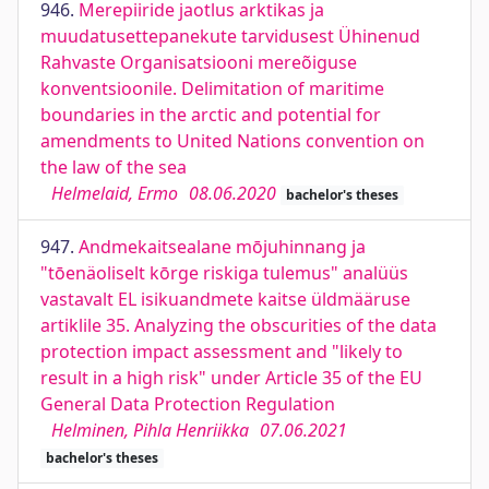
946.
Merepiiride jaotlus arktikas ja
muudatusettepanekute tarvidusest Ühinenud
Rahvaste Organisatsiooni mereõiguse
konventsioonile. Delimitation of maritime
boundaries in the arctic and potential for
amendments to United Nations convention on
the law of the sea
Helmelaid, Ermo
08.06.2020
bachelor's theses
947.
Andmekaitsealane mōjuhinnang ja
"tōenäoliselt kōrge riskiga tulemus" analüüs
vastavalt EL isikuandmete kaitse üldmääruse
artiklile 35. Analyzing the obscurities of the data
protection impact assessment and "likely to
result in a high risk" under Article 35 of the EU
General Data Protection Regulation
Helminen, Pihla Henriikka
07.06.2021
bachelor's theses