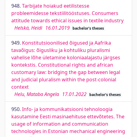
948.
Tarbijate hoiakud eetilistesse
probleemidesse tekstiilitööstuses. Consumers
attitude towards ethical issues in textile industry
Helskä, Heidi
16.01.2019
bachelor's theses
949.
Konstitutsioonilised õigused ja Aafrika
tavaõigus: õigusliku ja kohtuliku pluralismi
vahelise lõhe ületamine koloniaalajastu järgses
kontekstis. Constitutional rights and african
customary law: bridging the gap between legal
and judicial pluralism within the post-colonial
context
Helu, Mataba Angela
17.01.2022
bachelor's theses
950.
Info- ja kommunikatsiooni tehnoloogia
kasutamine Eesti masinaehituse ettevõtetes. The
usage of information and communication
technologies in Estonian mechanical engineering