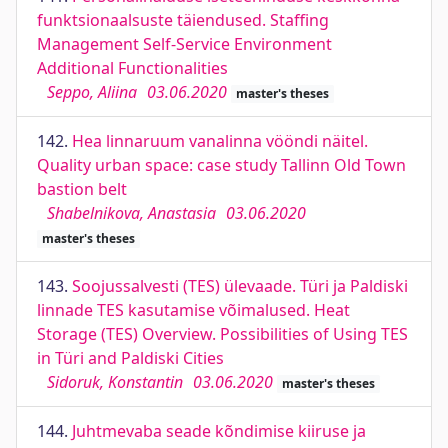
funktsionaalsuste täiendused. Staffing
Management Self-Service Environment
Additional Functionalities
Seppo, Aliina
03.06.2020
master's theses
142.
Hea linnaruum vanalinna vööndi näitel.
Quality urban space: case study Tallinn Old Town
bastion belt
Shabelnikova, Anastasia
03.06.2020
master's theses
143.
Soojussalvesti (TES) ülevaade. Türi ja Paldiski
linnade TES kasutamise võimalused. Heat
Storage (TES) Overview. Possibilities of Using TES
in Türi and Paldiski Cities
Sidoruk, Konstantin
03.06.2020
master's theses
144.
Juhtmevaba seade kõndimise kiiruse ja