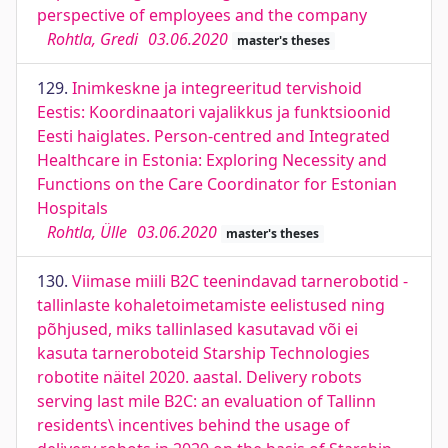
perspective of employees and the company
Rohtla, Gredi
03.06.2020
master's theses
129.
Inimkeskne ja integreeritud tervishoid
Eestis: Koordinaatori vajalikkus ja funktsioonid
Eesti haiglates. Person-centred and Integrated
Healthcare in Estonia: Exploring Necessity and
Functions on the Care Coordinator for Estonian
Hospitals
Rohtla, Ülle
03.06.2020
master's theses
130.
Viimase miili B2C teenindavad tarnerobotid -
tallinlaste kohaletoimetamiste eelistused ning
põhjused, miks tallinlased kasutavad või ei
kasuta tarneroboteid Starship Technologies
robotite näitel 2020. aastal. Delivery robots
serving last mile B2C: an evaluation of Tallinn
residents\ incentives behind the usage of