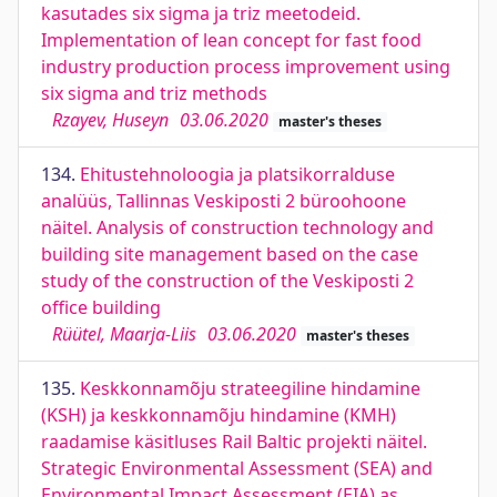
kasutades six sigma ja triz meetodeid.
Implementation of lean concept for fast food
industry production process improvement using
six sigma and triz methods
Rzayev, Huseyn
03.06.2020
master's theses
134.
Ehitustehnoloogia ja platsikorralduse
analüüs, Tallinnas Veskiposti 2 büroohoone
näitel. Analysis of construction technology and
building site management based on the case
study of the construction of the Veskiposti 2
office building
Rüütel, Maarja-Liis
03.06.2020
master's theses
135.
Keskkonnamõju strateegiline hindamine
(KSH) ja keskkonnamõju hindamine (KMH)
raadamise käsitluses Rail Baltic projekti näitel.
Strategic Environmental Assessment (SEA) and
Environmental Impact Assessment (EIA) as