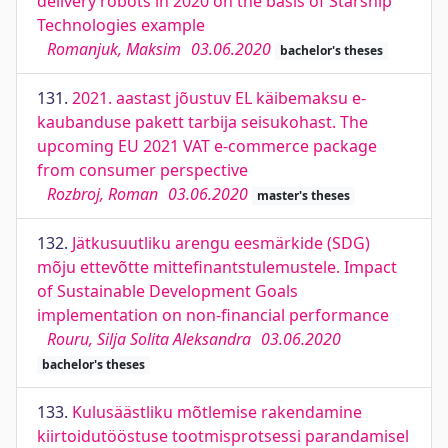
delivery robots in 2020 on the basis of Starship
Technologies example
Romanjuk, Maksim
03.06.2020
bachelor's theses
131.
2021. aastast jõustuv EL käibemaksu e-
kaubanduse pakett tarbija seisukohast. The
upcoming EU 2021 VAT e-commerce package
from consumer perspective
Rozbroj, Roman
03.06.2020
master's theses
132.
Jätkusuutliku arengu eesmärkide (SDG)
mõju ettevõtte mittefinantstulemustele. Impact
of Sustainable Development Goals
implementation on non-financial performance
Rouru, Silja Solita Aleksandra
03.06.2020
bachelor's theses
133.
Kulusäästliku mõtlemise rakendamine
kiirtoidutööstuse tootmisprotsessi parandamisel