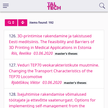
items found: 192
126.
3D-printimise rakendamine ja takistused
Eesti meditsiinis. The Feasibility and Barriers of
3D Printing in Medical Applications in Estonia
Riis, Reelika
03.06.2020
master's theses
127.
Veduri TEP70 veokarakteristikute muutmine.
Changing the Transport Characteristics of the
TEP70 Locomotive
Rjabtšikov, Viktor
03.06.2020
master's theses
128.
Isejuhtimise rakendamise võimalused
töötajate ja ettevõtte vaatenurgast. Options for
implementing self-management from the