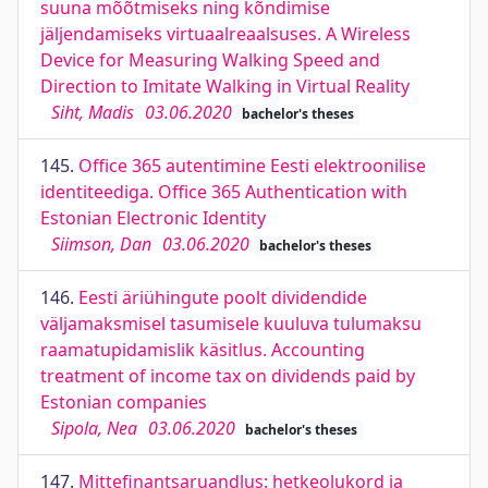
suuna mõõtmiseks ning kõndimise
jäljendamiseks virtuaalreaalsuses. A Wireless
Device for Measuring Walking Speed and
Direction to Imitate Walking in Virtual Reality
Siht, Madis
03.06.2020
bachelor's theses
145.
Office 365 autentimine Eesti elektroonilise
identiteediga. Office 365 Authentication with
Estonian Electronic Identity
Siimson, Dan
03.06.2020
bachelor's theses
146.
Eesti äriühingute poolt dividendide
väljamaksmisel tasumisele kuuluva tulumaksu
raamatupidamislik käsitlus. Accounting
treatment of income tax on dividends paid by
Estonian companies
Sipola, Nea
03.06.2020
bachelor's theses
147.
Mittefinantsaruandlus: hetkeolukord ja