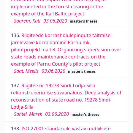
implemented in the forest clearing in the
example of the Rail Baltic project
Saarem, Kati
03.06.2020
master's theses
136.
Riigiteede korrashoiulepingute täitmise
järelevalve korraldamine Pärnu mk.
pilootprojekti näitel. Organizing supervision over
state roads maintenance contracts on the
example of Pärnu County`s pilot project
Saat, Meelis
03.06.2020
master's theses
137.
Riigitee nr. 19278 Sindi-Lodja-Silla
rekonstrueerimise süvaanalüüs. Deep analysis of
reconstruction of state road no. 19278 Sindi-
Lodja-Silla
Sahtel, Marek
03.06.2020
master's theses
138.
ISO 27001 standardile vastav mobiilsete