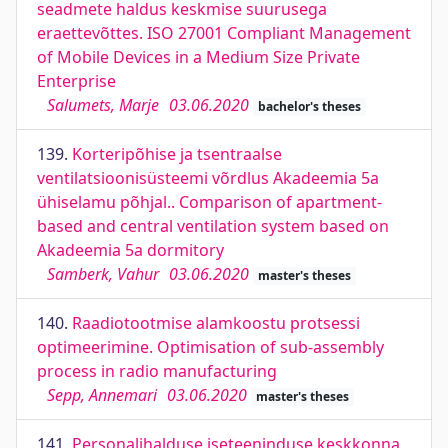
seadmete haldus keskmise suurusega
eraettevõttes. ISO 27001 Compliant Management
of Mobile Devices in a Medium Size Private
Enterprise
Salumets, Marje
03.06.2020
bachelor's theses
139.
Korteripõhise ja tsentraalse
ventilatsioonisüsteemi võrdlus Akadeemia 5a
ühiselamu põhjal.. Comparison of apartment-
based and central ventilation system based on
Akadeemia 5a dormitory
Samberk, Vahur
03.06.2020
master's theses
140.
Raadiotootmise alamkoostu protsessi
optimeerimine. Optimisation of sub-assembly
process in radio manufacturing
Sepp, Annemari
03.06.2020
master's theses
141.
Personalihalduse iseteeninduse keskkonna