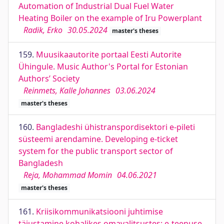
Automation of Industrial Dual Fuel Water
Heating Boiler on the example of Iru Powerplant
Radik, Erko
30.05.2024
master's theses
159.
Muusikaautorite portaal Eesti Autorite
Ühingule. Music Author's Portal for Estonian
Authors’ Society
Reinmets, Kalle Johannes
03.06.2024
master's theses
160.
Bangladeshi ühistranspordisektori e-pileti
süsteemi arendamine. Developing e-ticket
system for the public transport sector of
Bangladesh
Reja, Mohammad Momin
04.06.2021
master's theses
161.
Kriisikommunikatsiooni juhtimise
täiustamine kohalikes omavalitsustes: e-teenuse