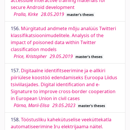
accessible interactive training materials for
secure Android development
Pralla, Kirke
28.05.2019
master's theses
156.
Mürgitatud andmete mõju analüüs Twitteri
klassifikatsioonimudelitele. Analysis of the
impact of poisoned data within Twitter
classification models
Price, Kristopher
29.05.2019
master's theses
157.
Digitaalne identifitseerimine ja e-allkiri
piiriülese koostöö edendamiseks Euroopa Liidus
tsiviilasjades. Digital identification and e-
Signature to improve cross-border cooperation
in European Union in civil cases
Pärna, Marii-Elisa
29.05.2023
master's theses
158.
Tööstusliku kahekütuselise veeküttekatla
automatiseerimine Iru elektrijaama näitel.