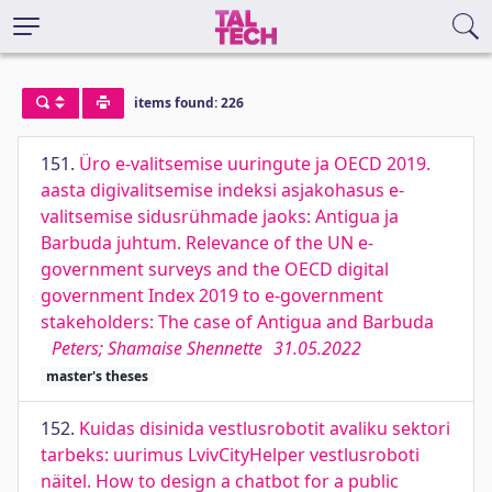
items found: 226
151.
Üro e-valitsemise uuringute ja OECD 2019.
aasta digivalitsemise indeksi asjakohasus e-
valitsemise sidusrühmade jaoks: Antigua ja
Barbuda juhtum. Relevance of the UN e-
government surveys and the OECD digital
government Index 2019 to e-government
stakeholders: The case of Antigua and Barbuda
Peters; Shamaise Shennette
31.05.2022
master's theses
152.
Kuidas disinida vestlusrobotit avaliku sektori
tarbeks: uurimus LvivCityHelper vestlusroboti
näitel. How to design a chatbot for a public