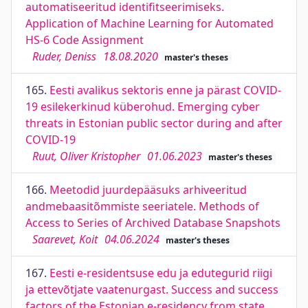
automatiseeritud identifitseerimiseks.
Application of Machine Learning for Automated
HS-6 Code Assignment
Ruder, Deniss
18.08.2020
master's theses
165.
Eesti avalikus sektoris enne ja pärast COVID-
19 esilekerkinud küberohud. Emerging cyber
threats in Estonian public sector during and after
COVID-19
Ruut, Oliver Kristopher
01.06.2023
master's theses
166.
Meetodid juurdepääsuks arhiveeritud
andmebaasitõmmiste seeriatele. Methods of
Access to Series of Archived Database Snapshots
Saarevet, Koit
04.06.2024
master's theses
167.
Eesti e-residentsuse edu ja edutegurid riigi
ja ettevõtjate vaatenurgast. Success and success
factors of the Estonian e-residency from state