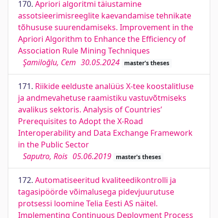
170.
Apriori algoritmi täiustamine
assotsieerimisreeglite kaevandamise tehnikate
tõhususe suurendamiseks. Improvement in the
Apriori Algorithm to Enhance the Efficiency of
Association Rule Mining Techniques
Şamiloğlu, Cem
30.05.2024
master's theses
171.
Riikide eelduste analüüs X-tee koostalitluse
ja andmevahetuse raamistiku vastuvõtmiseks
avalikus sektoris. Analysis of Countries’
Prerequisites to Adopt the X-Road
Interoperability and Data Exchange Framework
in the Public Sector
Saputro, Rois
05.06.2019
master's theses
172.
Automatiseeritud kvaliteedikontrolli ja
tagasipöörde võimalusega pidevjuurutuse
protsessi loomine Telia Eesti AS näitel.
Implementing Continuous Deployment Process