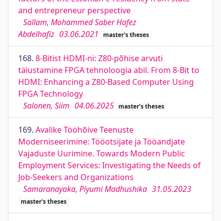
and entrepreneur perspective
Sallam, Mohammed Saber Hafez
Abdelhafiz
03.06.2021
master's theses
168.
8-Bitist HDMI-ni: Z80-põhise arvuti
täiustamine FPGA tehnoloogia abil. From 8-Bit to
HDMI: Enhancing a Z80-Based Computer Using
FPGA Technology
Salonen, Siim
04.06.2025
master's theses
169.
Avalike Tööhõive Teenuste
Moderniseerimine: Tööotsijate ja Tööandjate
Vajaduste Uurimine. Towards Modern Public
Employment Services: Investigating the Needs of
Job-Seekers and Organizations
Samaranayaka, Piyumi Madhushika
31.05.2023
master's theses