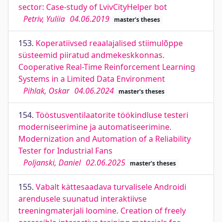
sector: Case-study of LvivCityHelper bot
Petriv, Yuliia
04.06.2019
master's theses
153.
Koperatiivsed reaalajalised stiimulõppe
süsteemid piiratud andmekeskkonnas.
Cooperative Real-Time Reinforcement Learning
Systems in a Limited Data Environment
Pihlak, Oskar
04.06.2024
master's theses
154.
Tööstusventilaatorite töökindluse testeri
moderniseerimine ja automatiseerimine.
Modernization and Automation of a Reliability
Tester for Industrial Fans
Poljanski, Daniel
02.06.2025
master's theses
155.
Vabalt kättesaadava turvalisele Androidi
arendusele suunatud interaktiivse
treeningmaterjali loomine. Creation of freely