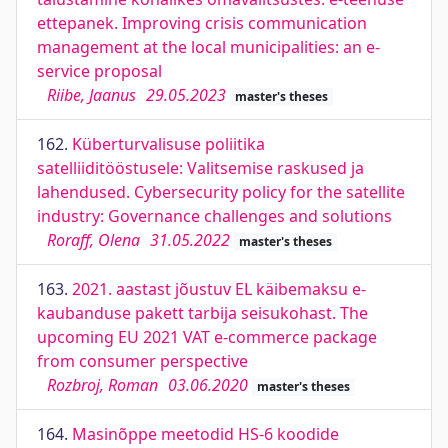
ettepanek. Improving crisis communication
management at the local municipalities: an e-
service proposal
Riibe, Jaanus
29.05.2023
master's theses
162.
Küberturvalisuse poliitika
satelliiditööstusele: Valitsemise raskused ja
lahendused. Cybersecurity policy for the satellite
industry: Governance challenges and solutions
Roraff, Olena
31.05.2022
master's theses
163.
2021. aastast jõustuv EL käibemaksu e-
kaubanduse pakett tarbija seisukohast. The
upcoming EU 2021 VAT e-commerce package
from consumer perspective
Rozbroj, Roman
03.06.2020
master's theses
164.
Masinõppe meetodid HS-6 koodide