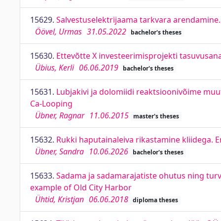
15629.
Salvestuselektrijaama tarkvara arendamine
Öövel, Urmas
31.05.2022
bachelor's theses
15630.
Ettevõtte X investeerimisprojekti tasuvusana
Übius, Kerli
06.06.2019
bachelor's theses
15631.
Lubjakivi ja dolomiidi reaktsioonivõime muut
Ca-Looping
Übner, Ragnar
11.06.2015
master's theses
15632.
Rukki haputainaleiva rikastamine kliidega.
Übner, Sandra
10.06.2026
bachelor's theses
15633.
Sadama ja sadamarajatiste ohutus ning turval
example of Old City Harbor
Ühtid, Kristjan
06.06.2018
diploma theses