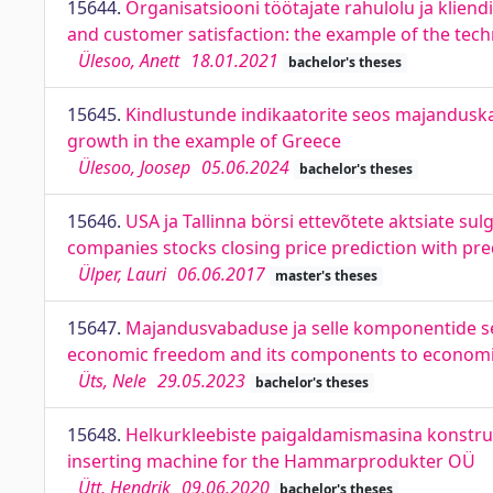
15644.
Organisatsiooni töötajate rahulolu ja kliend
and customer satisfaction: the example of the te
Ülesoo, Anett
18.01.2021
bachelor's theses
15645.
Kindlustunde indikaatorite seos majanduska
growth in the example of Greece
Ülesoo, Joosep
05.06.2024
bachelor's theses
15646.
USA ja Tallinna börsi ettevõtete aktsiate 
companies stocks closing price prediction with pr
Ülper, Lauri
06.06.2017
master's theses
15647.
Majandusvabaduse ja selle komponentide se
economic freedom and its components to economic
Üts, Nele
29.05.2023
bachelor's theses
15648.
Helkurkleebiste paigaldamismasina konstru
inserting machine for the Hammarprodukter OÜ
Ütt, Hendrik
09.06.2020
bachelor's theses