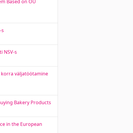
stem Based on OÜ
-s
ti NSV-s
 korra väljatöötamine
Buying Bakery Products
nce in the European