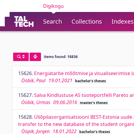
Digikogu
Search
Collections
Indexes
items found: 18836
15626.
Energiatarbe mõõtmise ja visualiseerimise
Ööbik, Paul
19.01.2021
bachelor's theses
15627.
Salva Kindlustuse AS tooteportfelli Pareto a
Ööbik, Urmas
09.06.2016
master's theses
15628.
Üliõpilasorganisatsiooni BEST-Estonia uud
transfer to the new database of the student organ
Ööpik, Jorgen
18.01.2022
bachelor's theses