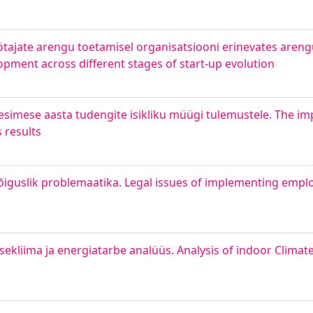
öötajate arengu toetamisel organisatsiooni erinevates areng
pment across different stages of start-up evolution
imese aasta tudengite isikliku müügi tulemustele. The im
 results
õiguslik problemaatika. Legal issues of implementing emp
sekliima ja energiatarbe analüüs. Analysis of indoor Climat