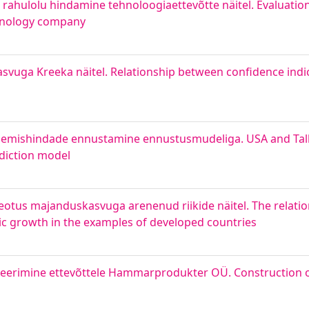
i rahulolu hindamine tehnoloogiaettevõtte näitel. Evaluatio
chnology company
svuga Kreeka näitel. Relationship between confidence ind
sulgemishindade ennustamine ennustusmudeliga. USA and Tal
ediction model
otus majanduskasvuga arenenud riikide näitel. The relati
 growth in the examples of developed countries
eerimine ettevõttele Hammarprodukter OÜ. Construction of 