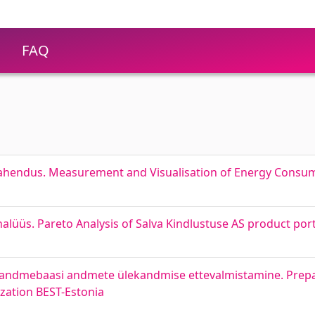
FAQ
 lahendus. Measurement and Visualisation of Energy Consu
nalüüs. Pareto Analysis of Salva Kindlustuse AS product port
e andmebaasi andmete ülekandmise ettevalmistamine. Prepa
ization BEST-Estonia