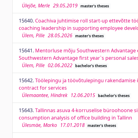
Ülejõe, Merle
29.05.2019
master's theses
15640.
Coachiva juhtimise roll start-up ettevõtte t
coaching leadership in supporting employee develo
Ülem, Pille
28.05.2026
master's theses
15641.
Mentorluse mõju Southwestern Advantage es
Southwestern Advantage first year`s personal sales
Ülem, Pille
02.06.2022
bachelor's theses
15642.
Töölepingu ja töövõtulepingu rakendamise 
contract for services
Ülemaantee, Hindrek
12.06.2015
bachelor's theses
15643.
Tallinnas asuva 4-korruselise büroohoone si
consumption analysis of office building in Tallinn
Ülesmäe, Marko
17.01.2018
master's theses