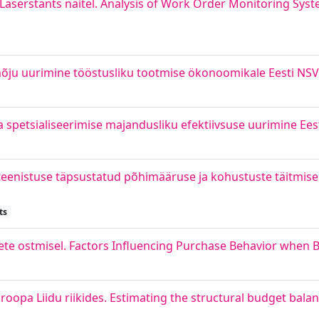
aserstants näitel. Analysis of Work Order Monitoring Sy
õju uurimine tööstusliku tootmise ökonoomikale Eesti NSV
 spetsialiseerimise majandusliku efektiivsuse uurimine Ees
teenistuse täpsustatud põhimääruse ja kohustuste täitmise
ts
ete ostmisel. Factors Influencing Purchase Behavior when 
oopa Liidu riikides. Estimating the structural budget bala