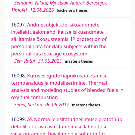
Semõnin, Nikita; Mjastsov, Andrei; Beresnjev,
Timofei
12.06.2025
bachelor's theses
16097.
Andmesubjektide isikuandmete
intellektuaalomandi kaitse isikuandmete
säilitamise ökosusteemis. IP protection of
personal data for data subjects within the
personal data storage ecosystem
Sen, Ratul
31.05.2021
master's theses
16098.
Kütusesegude hapnikuspõletamise
termoanalüüs ja modelleerimine. Thermal
analysis and modeling studies of blended fuels in
oxy-fuel combustion
Sener, Serkan
06.06.2017
master's theses
16099.
AS Norma´le esitatud tellimuse prototüüp
detailil nõutava ava stantsimise lahenduse
väljatöötamine. Developing a solution for