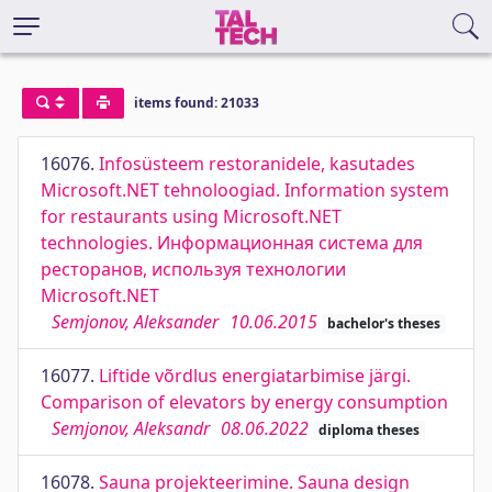
items found: 21033
16076.
Infosüsteem restoranidele, kasutades
Microsoft.NET tehnoloogiad. Information system
for restaurants using Microsoft.NET
technologies. Информационная система для
ресторанов, используя технологии
Microsoft.NET
Semjonov, Aleksander
10.06.2015
bachelor's theses
16077.
Liftide võrdlus energiatarbimise järgi.
Comparison of elevators by energy consumption
Semjonov, Aleksandr
08.06.2022
diploma theses
16078.
Sauna projekteerimine. Sauna design