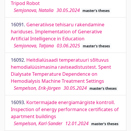
Tripod Robot
Semjonova, Natalia
30.05.2024
master's theses
16091.
Generatiivse tehisaru rakendamine
hariduses. Implementation of Generative
Artificial Intelligence in Education
Semjonova, Tatjana
03.06.2025
master's theses
16092.
Heitdialüsaadi temperatuuri sõltuvus
hemodialüüsimasina raviseadistustest. Spent
Dialysate Temperature Dependence on
Hemodialysis Machine Treatment Settings
Sempelson, Erik-Jörgen
30.05.2024
master's theses
16093.
Kortermajade energiamärgiste kontroll.
Inspection of energy performance certificates of
apartment buildings
Sempelson, Karl-Sander
12.01.2024
master's theses