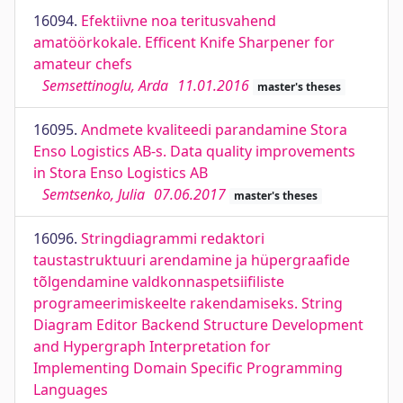
16094.
Efektiivne noa teritusvahend
amatöörkokale. Efficent Knife Sharpener for
amateur chefs
Semsettinoglu, Arda
11.01.2016
master's theses
16095.
Andmete kvaliteedi parandamine Stora
Enso Logistics AB-s. Data quality improvements
in Stora Enso Logistics AB
Semtsenko, Julia
07.06.2017
master's theses
16096.
Stringdiagrammi redaktori
taustastruktuuri arendamine ja hüpergraafide
tõlgendamine valdkonnaspetsiifiliste
programeerimiskeelte rakendamiseks. String
Diagram Editor Backend Structure Development
and Hypergraph Interpretation for
Implementing Domain Specific Programming
Languages