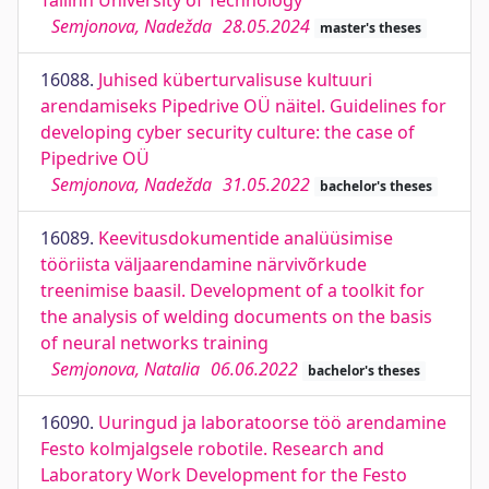
Tallinn University of Technology
Semjonova, Nadežda
28.05.2024
master's theses
16088.
Juhised küberturvalisuse kultuuri
arendamiseks Pipedrive OÜ näitel. Guidelines for
developing cyber security culture: the case of
Pipedrive OÜ
Semjonova, Nadežda
31.05.2022
bachelor's theses
16089.
Keevitusdokumentide analüüsimise
tööriista väljaarendamine närvivõrkude
treenimise baasil. Development of a toolkit for
the analysis of welding documents on the basis
of neural networks training
Semjonova, Natalia
06.06.2022
bachelor's theses
16090.
Uuringud ja laboratoorse töö arendamine
Festo kolmjalgsele robotile. Research and
Laboratory Work Development for the Festo