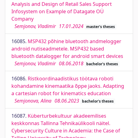
Analysis and Design of Retail Sales Support
Infosystem on Example of Datagate OÜ
Company
Semjonov, Vladimir
17.01.2024
master's theses
16085.
MSP432 põhine bluetooth andmelogger
android nutiseadmetele. MSP432 based
bluetooth datalogger for android smart devices
Semjonov, Vladimir
08.06.2018
bachelor's theses
16086.
Ristkoordinaadistikus töötava roboti
kohandamine kinemaatika õppe jaoks. Adapting
a cartesian robot for kinematics education
Semjonova, Alina
08.06.2023
bachelor's theses
16087.
Küberturbekultuur akadeemilises
keskkonnas Tallinna Tehnikaülikooli näitel.
Cybersecurity Culture in Academia: the Case of