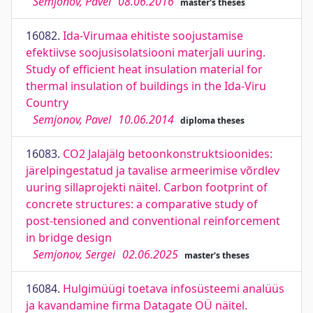
Semjonov, Pavel
08.06.2016
master's theses
16082.
Ida-Virumaa ehitiste soojustamise
efektiivse soojusisolatsiooni materjali uuring.
Study of efficient heat insulation material for
thermal insulation of buildings in the Ida-Viru
Country
Semjonov, Pavel
10.06.2014
diploma theses
16083.
CO2 Jalajälg betoonkonstruktsioonides:
järelpingestatud ja tavalise armeerimise võrdlev
uuring sillaprojekti näitel. Carbon footprint of
concrete structures: a comparative study of
post-tensioned and conventional reinforcement
in bridge design
Semjonov, Sergei
02.06.2025
master's theses
16084.
Hulgimüügi toetava infosüsteemi analüüs
ja kavandamine firma Datagate OÜ näitel.