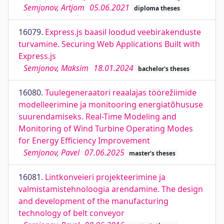
Semjonov, Artjom
05.06.2021
diploma theses
16079.
Express.js baasil loodud veebirakenduste
turvamine. Securing Web Applications Built with
Express.js
Semjonov, Maksim
18.01.2024
bachelor's theses
16080.
Tuulegeneraatori reaalajas töörežiimide
modelleerimine ja monitooring energiatõhususe
suurendamiseks. Real-Time Modeling and
Monitoring of Wind Turbine Operating Modes
for Energy Efficiency Improvement
Semjonov, Pavel
07.06.2025
master's theses
16081.
Lintkonveieri projekteerimine ja
valmistamistehnoloogia arendamine. The design
and development of the manufacturing
technology of belt conveyor