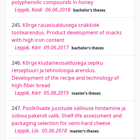
polyphenolic compounds in honey
Leppik, Keidi
06.06.2018
bachelor's theses
245.
Kõrge rauasisaldusega snäkkide
tootearendus. Product development of snacks
with high iron content
Leppik, Kärt
09.06.2017
bachelor's theses
246.
Kõrge kiudainesisaldusega sepiku
retseptuuri ja tehnoloogia arendus.
Development of the recipe and technology of
high-fiber bread
Leppik, Kärt
05.06.2019
master's theses
247.
Poolkõvade juustude säilivuse hindamine ja
sobiva pakendi valik. Shelf-life assessment and
packaging selection for semi-hard cheese
Leppik, Liis
05.06.2018
master's theses