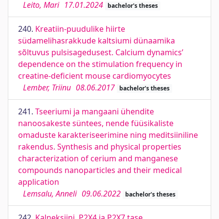
Leito, Mari
17.01.2024
bachelor's theses
240.
Kreatiin-puudulike hiirte
südamelihasrakkude kaltsiumi dünaamika
sõltuvus pulsisagedusest. Calcium dynamics’
dependence on the stimulation frequency in
creatine-deficient mouse cardiomyocytes
Lember, Triinu
08.06.2017
bachelor's theses
241.
Tseeriumi ja mangaani ühendite
nanoosakeste süntees, nende füüsikaliste
omaduste karakteriseerimine ning meditsiiniline
rakendus. Synthesis and physical properties
characterization of cerium and manganese
compounds nanoparticles and their medical
application
Lemsalu, Anneli
09.06.2022
bachelor's theses
242.
Kalneksiini, P2X4 ja P2X7 tase