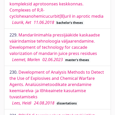
kompleksid aprotoonses keskkonnas.
Complexes of R,R-
cyclohexanohemicucurbit[8]uril in aprotic media
Laurik, Aet
11.06.2018
bachelor's theses
229.
Mandariinimahla pressijääkide kaskaadse
väärindamise tehnoloogia väljaarendamine.
Development of technology for cascade
valorization of mandarin juice press residues
Leemet, Marlen
02.06.2023
master's theses
230.
Development of Analysis Methods to Detect
the Use of Explosives and Chemical Warfare
Agents. Analüüsimetoodikate arendamine
keemiarelva- ja lõhkeainete kasutamise
tuvastamiseks
Lees, Heidi
24.08.2018
dissertations