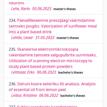
neurons
Lehe, Karin
05.06.2023
master's theses
234.
Päevalilleseemne pressijäägi väärindamine
taimseks joogiks. Valorization of sunflower meal
into a plant based drink
Lehtla, Lenar
31.05.2022
master's theses
235.
Skaneeriva elektronmikroskoopia
rakendamine taimsete valgupulbrite uurimiseks.
Utilization of scanning electron microscopy to
study plant-based protein powders
Lehtsaar, Erko
06.06.2023
bachelor's theses
236.
Sidruni koore eeterliku õli analüüs. Analysis
of essential oil from lemon peel
Leibur, Kristiina
06.06.2022
bachelor's theses