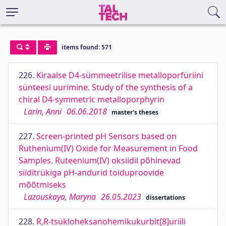
items found: 571
226.
Kiraalse D4-sümmeetrilise metalloporfüriini
sünteesi uurimine. Study of the synthesis of a
chiral D4-symmetric metalloporphyrin
Larin, Anni
06.06.2018
master's theses
227.
Screen-printed pH Sensors based on
Ruthenium(IV) Oxide for Measurement in Food
Samples. Ruteenium(IV) oksiidil põhinevad
siiditrükiga pH-andurid toiduproovide
mõõtmiseks
Lazouskaya, Maryna
26.05.2023
dissertations
228.
R,R-tsükloheksanohemikukurbit[8]uriili