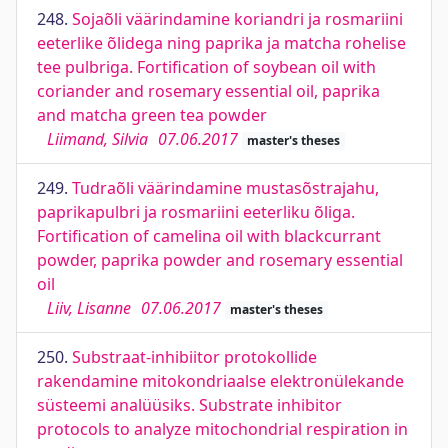
248.
Sojaõli väärindamine koriandri ja rosmariini
eeterlike õlidega ning paprika ja matcha rohelise
tee pulbriga. Fortification of soybean oil with
coriander and rosemary essential oil, paprika
and matcha green tea powder
Liimand, Silvia
07.06.2017
master's theses
249.
Tudraõli väärindamine mustasõstrajahu,
paprikapulbri ja rosmariini eeterliku õliga.
Fortification of camelina oil with blackcurrant
powder, paprika powder and rosemary essential
oil
Liiv, Lisanne
07.06.2017
master's theses
250.
Substraat-inhibiitor protokollide
rakendamine mitokondriaalse elektronülekande
süsteemi analüüsiks. Substrate inhibitor
protocols to analyze mitochondrial respiration in