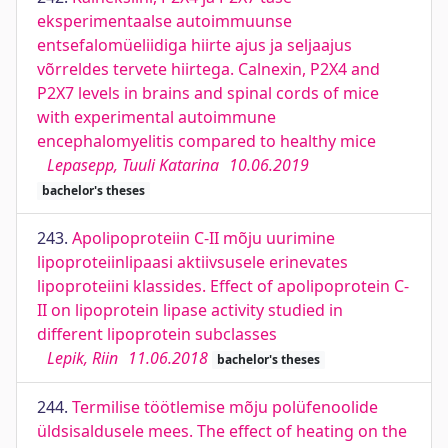
eksperimentaalse autoimmuunse
entsefalomüeliidiga hiirte ajus ja seljaajus
võrreldes tervete hiirtega. Calnexin, P2X4 and
P2X7 levels in brains and spinal cords of mice
with experimental autoimmune
encephalomyelitis compared to healthy mice
Lepasepp, Tuuli Katarina
10.06.2019
bachelor's theses
243.
Apolipoproteiin C-II mõju uurimine
lipoproteiinlipaasi aktiivsusele erinevates
lipoproteiini klassides. Effect of apolipoprotein C-
II on lipoprotein lipase activity studied in
different lipoprotein subclasses
Lepik, Riin
11.06.2018
bachelor's theses
244.
Termilise töötlemise mõju polüfenoolide
üldsisaldusele mees. The effect of heating on the