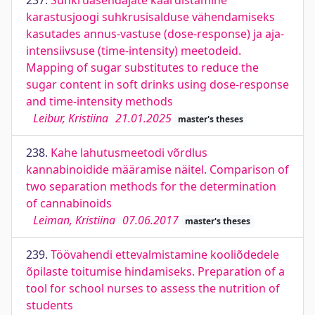
237.
Suhkruasendajate kaardistamine
karastusjoogi suhkrusisalduse vähendamiseks
kasutades annus-vastuse (dose-response) ja aja-
intensiivsuse (time-intensity) meetodeid.
Mapping of sugar substitutes to reduce the
sugar content in soft drinks using dose-response
and time-intensity methods
Leibur, Kristiina
21.01.2025
master's theses
238.
Kahe lahutusmeetodi võrdlus
kannabinoidide määramise näitel. Comparison of
two separation methods for the determination
of cannabinoids
Leiman, Kristiina
07.06.2017
master's theses
239.
Töövahendi ettevalmistamine kooliõdedele
õpilaste toitumise hindamiseks. Preparation of a
tool for school nurses to assess the nutrition of
students