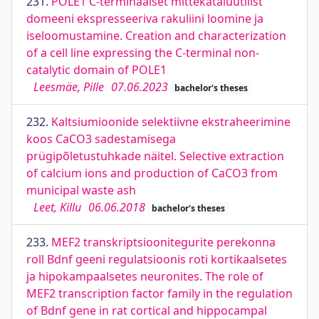
231.
POLE1 C-terminaalset mittekatalüütilist
domeeni ekspresseeriva rakuliini loomine ja
iseloomustamine. Creation and characterization
of a cell line expressing the C-terminal non-
catalytic domain of POLE1
Leesmäe, Pille
07.06.2023
bachelor's theses
232.
Kaltsiumioonide selektiivne ekstraheerimine
koos CaCO3 sadestamisega
prügipõletustuhkade näitel. Selective extraction
of calcium ions and production of CaCO3 from
municipal waste ash
Leet, Killu
06.06.2018
bachelor's theses
233.
MEF2 transkriptsioonitegurite perekonna
roll Bdnf geeni regulatsioonis roti kortikaalsetes
ja hipokampaalsetes neuronites. The role of
MEF2 transcription factor family in the regulation
of Bdnf gene in rat cortical and hippocampal