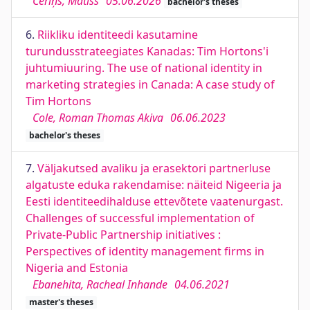
Ceriņš, Matīss
05.06.2026
bachelor's theses
6.
Riikliku identiteedi kasutamine
turundusstrateegiates Kanadas: Tim Hortons'i
juhtumiuuring. The use of national identity in
marketing strategies in Canada: A case study of
Tim Hortons
Cole, Roman Thomas Akiva
06.06.2023
bachelor's theses
7.
Väljakutsed avaliku ja erasektori partnerluse
algatuste eduka rakendamise: näiteid Nigeeria ja
Eesti identiteedihalduse ettevõtete vaatenurgast.
Challenges of successful implementation of
Private-Public Partnership initiatives :
Perspectives of identity management firms in
Nigeria and Estonia
Ebanehita, Racheal Inhande
04.06.2021
master's theses