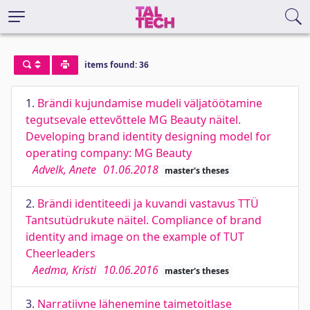
items found: 36
1.
Brändi kujundamise mudeli väljatöötamine
tegutsevale ettevõttele MG Beauty näitel.
Developing brand identity designing model for
operating company: MG Beauty
Advelk, Anete
01.06.2018
master's theses
2.
Brändi identiteedi ja kuvandi vastavus TTÜ
Tantsutüdrukute näitel. Compliance of brand
identity and image on the example of TUT
Cheerleaders
Aedma, Kristi
10.06.2016
master's theses
3.
Narratiivne lähenemine taimetoitlase