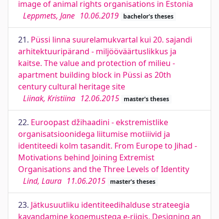
image of animal rights organisations in Estonia
Leppmets, Jane
10.06.2019
bachelor's theses
21.
Püssi linna suurelamukvartal kui 20. sajandi
arhitektuuripärand - miljööväärtuslikkus ja
kaitse. The value and protection of milieu -
apartment building block in Püssi as 20th
century cultural heritage site
Liinak, Kristiina
12.06.2015
master's theses
22.
Euroopast džihaadini - ekstremistlike
organisatsioonidega liitumise motiiivid ja
identiteedi kolm tasandit. From Europe to Jihad -
Motivations behind Joining Extremist
Organisations and the Three Levels of Identity
Lind, Laura
11.06.2015
master's theses
23.
Jätkusuutliku identiteedihalduse strateegia
kavandamine kogemustega e-riigis. Designing an