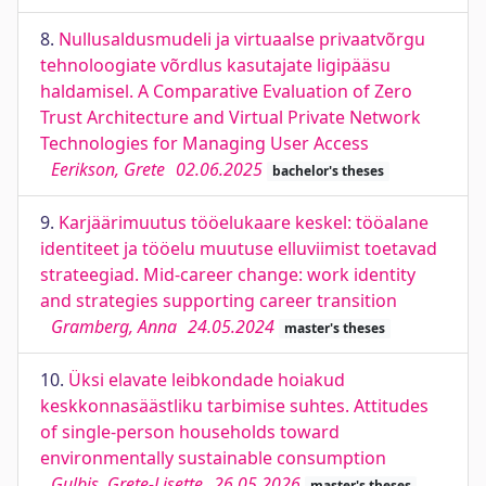
8.
Nullusaldusmudeli ja virtuaalse privaatvõrgu
tehnoloogiate võrdlus kasutajate ligipääsu
haldamisel. A Comparative Evaluation of Zero
Trust Architecture and Virtual Private Network
Technologies for Managing User Access
Eerikson, Grete
02.06.2025
bachelor's theses
9.
Karjäärimuutus tööelukaare keskel: tööalane
identiteet ja tööelu muutuse elluviimist toetavad
strateegiad. Mid-career change: work identity
and strategies supporting career transition
Gramberg, Anna
24.05.2024
master's theses
10.
Üksi elavate leibkondade hoiakud
keskkonnasäästliku tarbimise suhtes. Attitudes
of single-person households toward
environmentally sustainable consumption
Gulbis, Grete-Lisette
26.05.2026
master's theses