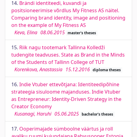
14.
Brändi identiteedi, kuvandi ja
positsioneerimise võrdlus My Fitness AS näitel.
Comparing brand identity, image and positioning
on the example of My Fitness AS
Keva, Elina
08.06.2015
master's theses
15.
Riik nagu tootemark Tallinna Kolledži
tudengite teadvuses. State as Brand in the Minds
of the Students of Tallinn College of TUT
Korenkova, Anastassia
15.12.2016
diploma theses
16.
Indie Vtuber ettevõtjana: Identiteedipõhine
strateegia sisuloome majanduses. Indie Vtuber
as Entrepreneur: Identity-Driven Strategy in the
Creator Economy
Kusanagi, Haruhi
05.06.2025
bachelor's theses
17.
Ooperimajade sümboolne väärtus ja roll
avaliku ruumi kujundajana Rahvusooper Estonia