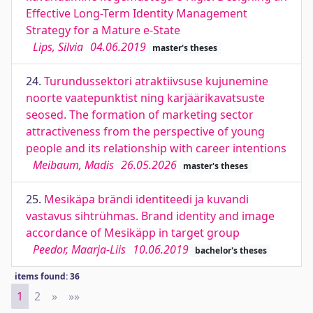
Effective Long-Term Identity Management
Strategy for a Mature e-State
Lips, Silvia
04.06.2019
master's theses
24.
Turundussektori atraktiivsuse kujunemine
noorte vaatepunktist ning karjäärikavatsuste
seosed. The formation of marketing sector
attractiveness from the perspective of young
people and its relationship with career intentions
Meibaum, Madis
26.05.2026
master's theses
25.
Mesikäpa brändi identiteedi ja kuvandi
vastavus sihtrühmas. Brand identity and image
accordance of Mesikäpp in target group
Peedor, Maarja-Liis
10.06.2019
bachelor's theses
items found: 36
1
2
»
Next
»»
Last