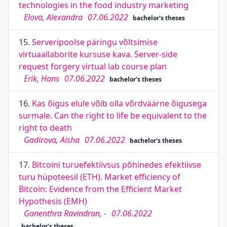
technologies in the food industry marketing
Elova, Alexandra
07.06.2022
bachelor's theses
15.
Serveripoolse päringu võltsimise
virtuaallaborite kursuse kava. Server-side
request forgery virtual lab course plan
Erik, Hans
07.06.2022
bachelor's theses
16.
Kas õigus elule võib olla võrdväärne õigusega
surmale. Can the right to life be equivalent to the
right to death
Gadirova, Aisha
07.06.2022
bachelor's theses
17.
Bitcoini turuefektiivsus põhinedes efektiivse
turu hüpoteesil (ETH). Market efficiency of
Bitcoin: Evidence from the Efficient Market
Hypothesis (EMH)
Ganenthra Ravindran, -
07.06.2022
bachelor's theses