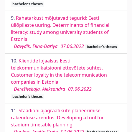
bachelor's theses
9.
Rahatarkust mõjutavad tegurid: Eesti
üliõpilaste uuring. Determinants of financial
literacy: study among university students of
Estonia
Davydik, Elina-Dariya
07.06.2022
bachelor's theses
10.
Klientide lojaalsus Eesti
telekommunikatsiooni ettevõtete suhtes.
Customer loyalty in the telecommunication
companies in Estonia
Derešivskaja, Aleksandra
07.06.2022
bachelor's theses
11.
Staadioni ajagraafikute planeerimise
rakenduse arendus. Developing a tool for
stadium timetable planning
Duubas, Anetta Grete
07.06.2022