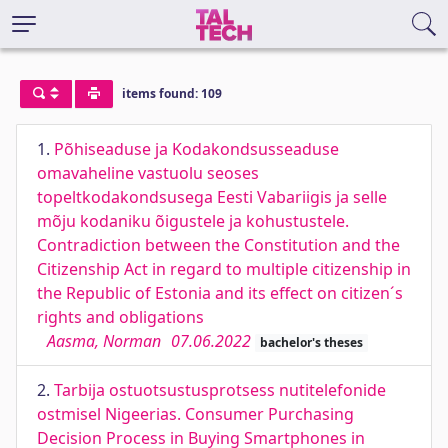
items found: 109
1.
Põhiseaduse ja Kodakondsusseaduse
omavaheline vastuolu seoses
topeltkodakondsusega Eesti Vabariigis ja selle
mõju kodaniku õigustele ja kohustustele.
Contradiction between the Constitution and the
Citizenship Act in regard to multiple citizenship in
the Republic of Estonia and its effect on citizen´s
rights and obligations
Aasma, Norman
07.06.2022
bachelor's theses
2.
Tarbija ostuotsustusprotsess nutitelefonide
ostmisel Nigeerias. Consumer Purchasing
Decision Process in Buying Smartphones in