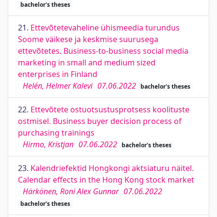
bachelor's theses
21.
Ettevõtetevaheline ühismeedia turundus
Soome väikese ja keskmise suurusega
ettevõtetes. Business-to-business social media
marketing in small and medium sized
enterprises in Finland
Helén, Helmer Kalevi
07.06.2022
bachelor's theses
22.
Ettevõtete ostuotsustusprotsess koolituste
ostmisel. Business buyer decision process of
purchasing trainings
Hirmo, Kristjan
07.06.2022
bachelor's theses
23.
Kalendriefektid Hongkongi aktsiaturu näitel.
Calendar effects in the Hong Kong stock market
Härkönen, Roni Alex Gunnar
07.06.2022
bachelor's theses