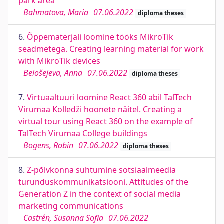
park area
Bahmatova, Maria
07.06.2022
diploma theses
6.
Õppematerjali loomine tööks MikroTik
seadmetega. Creating learning material for work
with MikroTik devices
Belošejeva, Anna
07.06.2022
diploma theses
7.
Virtuaaltuuri loomine React 360 abil TalTech
Virumaa Kolledži hoonete näitel. Creating a
virtual tour using React 360 on the example of
TalTech Virumaa College buildings
Bogens, Robin
07.06.2022
diploma theses
8.
Z-põlvkonna suhtumine sotsiaalmeedia
turunduskommunikatsiooni. Attitudes of the
Generation Z in the context of social media
marketing communications
Castrén, Susanna Sofia
07.06.2022